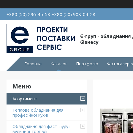
+380 (50) 296-45-58
+380 (50) 908-04-28
Є-груп - обладнання
бізнесу
Головна
Каталог
Портфоліо
Фотогалере
Асортимент
Теплове обладнання для
професійної кухні
Обладнання для фаст-фуду і
вуличної торгівлі