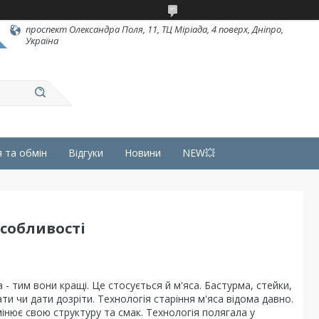
проспект Олександра Поля, 11, ТЦ Міріада, 4 поверх, Дніпро,
Україна
 та обмін
Відгуки
Новини
NEW💥
собливості
 - тим вони кращі. Це стосується й м'яса. Бастурма, стейки,
и чи дати дозріти. Технологія старіння м'яса відома давно.
мінює свою структуру та смак. Технологія полягала у