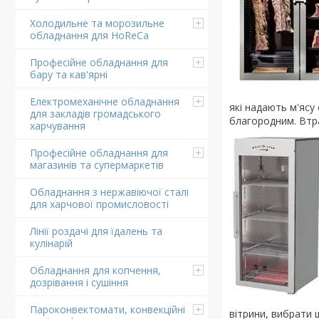
Холодильне та морозильне
обладнання для HoReCa
Професійне обладнання для
бару та кав'ярні
Електромеханічне обладнання
які надають м'ясу
для закладів громадського
благородним. Втра
харчування
Професійне обладнання для
магазинів та супермаркетів
Обладнання з нержавіючої сталі
для харчової промисловості
Лінії роздачі для їдалень та
кулінарій
Обладнання для копчення,
дозрівання і сушіння
Пароконвектомати, конвекційні
вітрини, вибрати 