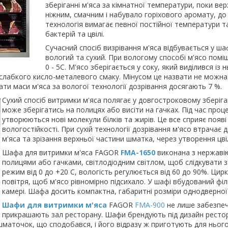
зберіганні м'яса за кімнатної температури, поки ве
ніжним, смачним і набувало горіхового аромату, до 
технологія вимагає певної постійної температури 
бактерій та цвілі.
Сучасний спосіб визрівання м'яса відбувається у ша
вологий та сухий. При вологому способі м'ясо поміща
0 - 5С. М'ясо зберігається у соку, який виділився і
 слабкого кисло-металевого смаку. Мінусом це назвати не можна. 
ти маси м'яса за вологої технології дозрівання досягають 7 %.
Сухий спосіб витримки м'яса полягає у довгостроковому зберіга
може зберігатись на полицях або висіти на гачках. Під час проц
утворюються нові молекули білків та жирів. Це все сприяє появі
вологостійкості. При сухій технології дозрівання м'ясо втрачає
м'яса та зрізання верхньої частини шматка, через утворення цвіл
Шафа для витримки м'яса FAGOR
FMA-1650
виконана з нержавію
полицями або гачками, світлодіодним світлом, щоб слідкувати
режим від 0 до +20 С, вологість регулюється від 60 до 90%. Цир
повітря, щоб м'ясо рівномірно підсихало. У шафі вбудований фі
камері. Шафа досить компактна, габаритні розміри однодверної
Шафи для витримки м'яса
FAGOR
FMA-900
не лише забезпеч
прикрашають зал ресторану. Шафи брендують під дизайн рестора
шматочок, що сподобався, і його відразу ж приготують для нього