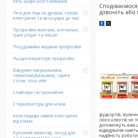
печі, шафи розстоювання
Сподіваємося
дзвоніть або 
Печі для піци на дровах, газові,
електричні та аксесуари до них
Професійні мангали, коптильні,
грилі Josper та Vulcan
Посудомийні машини професійні
Льодогенератори професійні
Вакуумні пакувальники,
термопакувальники, гарячі
столи, sous vide
Слайсери гастрономічні
Стерилізатори для ножів
фудкортів, вулично
Інсектицидні лампи електричні
своїх клієнтів не 
від комах
допоможуть вам ш
відвідувачів навіт
Кухонний інвентар, посуд для
надійність роботи
закладів громадського