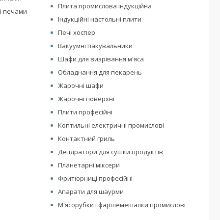
Плита промислова індукційна
і печами
Індукційні настольні плити
Печі хоспер
Вакуумні пакувальники
Шафи для визрівання м'яса
Обладнання для пекарень
Жарочні шафи
Жарочні поверхні
Плити професійні
Коптильні електричні промислові
Контактний гриль
Дегідратори для сушки продуктів
Планетарні міксери
Фритюрниці професійні
Апарати для шаурми
М'ясорубки і фаршемешалки промислові