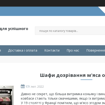
 для успішного
я
Доставка і оплата
Контакти
Про нас
Повернення
Шафи дозрівання м'яса о
17/
лют. 2022
Давно не секрет, що більша витримка коньяку і вина
ковбаси стають тільки смачнішими, якщо їх витримат
У 19 столітті у Франції помітили, що м'ясо згодом з