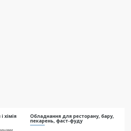
і хімія
Обладнання для ресторану, бару,
пекарень, фаст-фуду
шинами