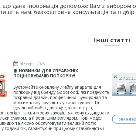
, що дана інформація допоможе Вам з вибором 
пишіть нам: безкоштовна консультація та підбір
Інші статті
01/
серп. 2025
🍿 НОВИНКИ ДЛЯ СПРАВЖНІХ
ПОЦІНОВУВАЧІВ ПОПКОРНУ!
Зустрічайте оновлену лінійку апаратів для
попкорну від бренду GoodFood, які поєднують
яскравий дизайн, професійний функціонал та
максимальну зручність у користуванні. Це
ідеальний вибір для кафе, кінотеатрів,
ї торгівлі та святкових заходів, які хочуть дивувати
тільки смаком, а й зовнішнім виглядом. Нові моделі
Повна верс
видко та якісно обслуговувати великий потік
ь у години пік, гарантуючи при цьому стабільність і
.