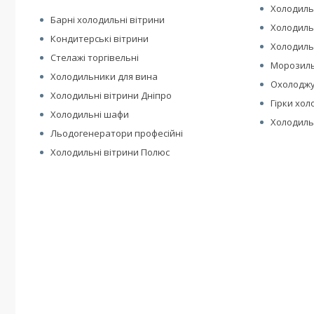
Холодиль
Барні холодильні вітрини
Холодиль
Кондитерські вітрини
Холодильн
Стелажі торгівельні
Морозиль
Холодильники для вина
Охолоджу
Холодильні вітрини Дніпро
Гірки хол
Холодильні шафи
Холодиль
Льодогенератори професійні
Холодильні вітрини Полюс