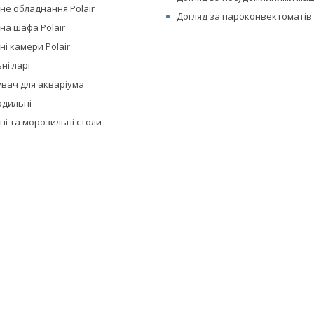
не обладнання Polair
Догляд за пароконвектоматів 
на шафа Polair
і камери Polair
ні ларі
вач для акваріума
одильні
ні та морозильні столи