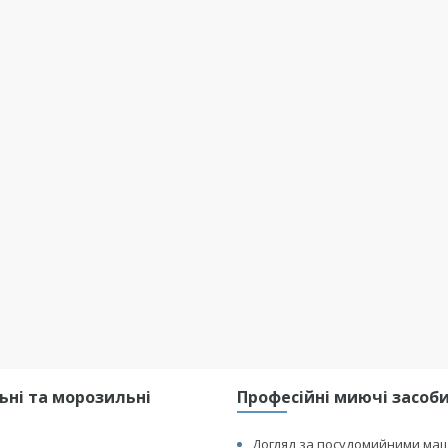
ні та морозильні
Професійні миючі засоби 
Догляд за посудомийними ма