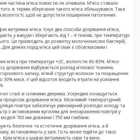
рхня частина м'яса повністю не згнивала. М'ясо ставало
того ж термін зберігання такого м'яса збільшувався. Така
та вологості, щоб не допустити поширення патогенних
фах витримки м'яса. Існує два способи дозрівання м'яса,
ють у вакуум і зберігають від 1 - 4 тижнів, при температурі
з нього. Це призводить до розвитку молочнокислих бактерій,
Для деяких порід м'яса цей смак є обов'язковим і
нні м'яса при температурі +2С, вологістю 80-85%. М'ясо
есу дозрівання відбувається розпад м'язової тканини,
 горіхового запаху, м'якій структурі волокон та покращенню
 до 30% маси. У цей відсоток входять втрати на усихання
і.
чої сталі зі скляними дверима. Усередині оснащується
 за процесом дозрівання м'яса. Можливий температурний
куляція повітря забезпечує рівномірний розподіл холоду та
льтр з активованим вугіллям для знезараження повітря у
 моделі 700 мм довжини і 750 мм глибини.
ують безпечне та естетичне дозрівання м'яса, а й
ну, встановлюють у залі. Гість може підійти до такої
. Крім м'яса у шафах витримують сири та вино.