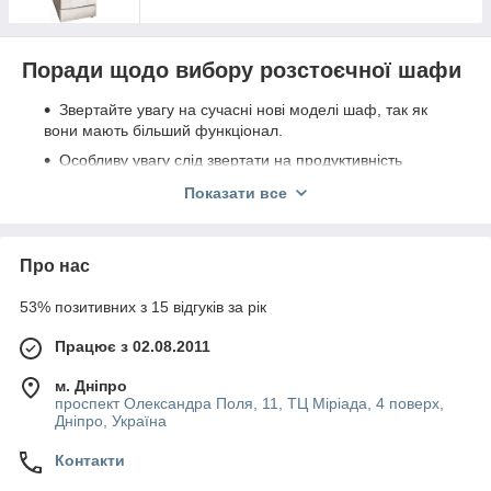
Поради щодо вибору розстоєчної шафи
Звертайте увагу на сучасні нові моделі шаф, так як
вони мають більший функціонал.
Особливу увагу слід звертати на продуктивність
шафи. Вона може бути сервіс, змінна або добова.
Показати все
Необхідно розраховувати час на виробництво
хлібобулочних виробів, так як розстойка вимагає
більшого часу, ніж саме випікання. Якщо Ви прийняли
рішення придбати розстоєчну шафу, вибирайте
Про нас
обладнання з продуктивністю вище, ніж у звичайного
духового або жарочного шафи.
53% позитивних з 15 відгуків за рік
Необхідно враховувати обладнання, на якому буде
Працює з 02.08.2011
випікатися продукція. Вибираючи розстоєчну шафу,
підбирайте його так, щоб була можливість
м. Дніпро
автоматизувати процес виробництва хлібобулочних
проспект Олександра Поля, 11, ТЦ Міріада, 4 поверх,
виробів по максимуму.
Дніпро, Україна
Оскільки ізоляція в расстоечном шафі вкрай важлива,
Контакти
звертайте увагу на зовнішню обшивку шафи. Вона не
повинна мати зазорів, дірок і вм'ятин.