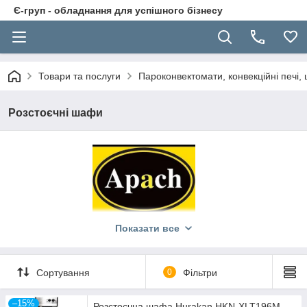
Є-груп - обладнання для успішного бізнесу
Товари та послуги
Пароконвектомати, конвекційні печі
Розстоєчні шафи
Показати все
Сортування
0
Фільтри
Розстоєчні шафи для тіста від італійських заводів Unox,
–15%
Розстоєчна шафа Hurakan HKN-XLT196M