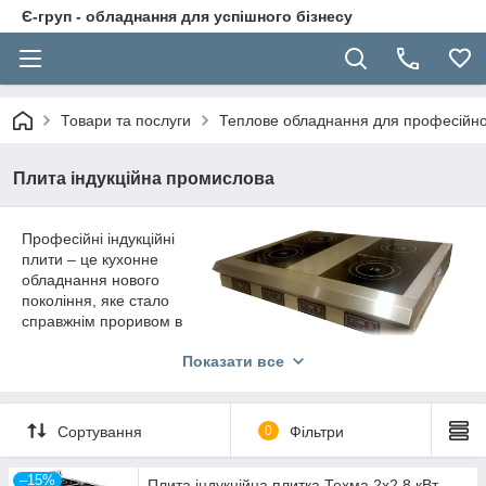
Є-груп - обладнання для успішного бізнесу
Товари та послуги
Теплове обладнання для професійної
Плита індукційна промислова
Професійні індукційні
плити – це кухонне
обладнання нового
покоління, яке стало
справжнім проривом в
сфері приготування
Показати все
кулінарних страв у закладах громадського харчування.
Принцип роботи даних плит полягає у тому, що розігрівання
посуду здійснюється шляхом її нагрівання від індукованих
вихрових струмів, що забезпечує ряд переваг, а саме:
Сортування
0
Фільтри
Коефіцієнт корисної дії досягає 90%, що неймовірно
ефективно, порівняно з електричними та газовими
–15%
Плита індукційна плитка Техма 2х2,8 кВт