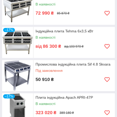
В наявності
72 990
₴
85 870 ₴
–17%
Індукційна плита Tehma 6х3,5 кВт
В наявності
86 300
від
₴
від 103 970 ₴
Промислова індукційна плита Sif 4.8 Skvara
Під замовлення
50 910
₴
–17%
Плита індукційна Apach APRI-47P
В наявності
323 020
₴
389 180 ₴