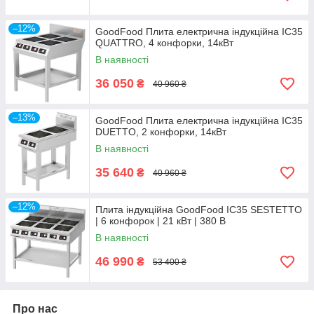
–12%
GoodFood Плита електрична індукційна IC35
QUATTRO, 4 конфорки, 14кВт
В наявності
36 050
₴
40 960 ₴
–13%
GoodFood Плита електрична індукційна IC35
DUETTO, 2 конфорки, 14кВт
В наявності
35 640
₴
40 960 ₴
–12%
Плита індукційна GoodFood IC35 SESTETTO
| 6 конфорок | 21 кВт | 380 В
В наявності
46 990
₴
53 400 ₴
Про нас