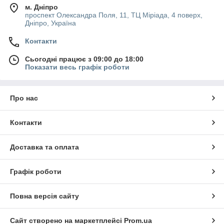
м. Дніпро
размесить точку на аллее, в парке города. Сладкую вату
проспект Олександра Поля, 11, ТЦ Міріада, 4 поверх,
можно продавать ежегодно, разместив оборудование в
Дніпро, Україна
своем кафетерии, где будет возможно угоститься данным
лакомством в любую погоду.
Контакти
Где купить аппараты по выгодным расценкам
Сьогодні працює з 09:00 до 18:00
В нынешнее время существует изобилие предложений
Показати весь графік роботи
данного вида оборудования, но выбрать поистине
качественное и надежное не так просто. Мы предлагаем
довериться нашим профессионалам, которые подскажут,
Про нас
какие установки будут актуальными для того или иного рода
деятельности. Мы реализуем только качественные и
Контакти
долговечные изделия по выгодным расценкам.
Доставка товара возможна по всей стране. Отправка
осуществляется сразу после подтверждения деталей
Доставка та оплата
доставки по указанному покупателем адресу.
Графік роботи
Повна версія сайту
Сайт створено на маркетплейсі
Prom.ua