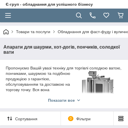
Є-груп - обладнання для успішного бізнесу
Товари та послуги
Обладнання для фаст-фуду і вуличної
Апарати для шаурми, хот-догів, пончиків, солодкої
вати
Пропонуємо Вашій увазі техніку для т
оргівлі солодкою ватою,
пончиками, шаурмою та подібною
продукцією з гарантією,
обслуговуванням та доставкою на
торгову точку. Вся вона
сертифікована і пройшла перевірку
Показати все
часом. Телефонуйте в "Е-груп"!
Вулична торгівля продукцією
швидкого приготування завоювала
Сортування
0
Фільтри
популярність у нашій країні завдяки
ціновій доступності виробів. Крім того, кулінарні страви