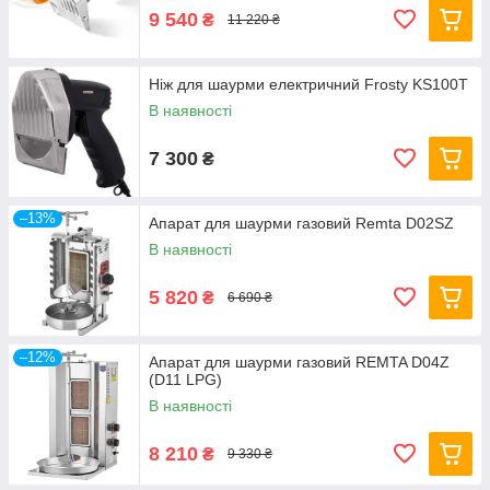
9 540
₴
11 220 ₴
Ніж для шаурми електричний Frosty KS100T
В наявності
7 300
₴
–13%
Апарат для шаурми газовий Remta D02SZ
В наявності
5 820
₴
6 690 ₴
–12%
Апарат для шаурми газовий REMTA D04Z
(D11 LPG)
В наявності
8 210
₴
9 330 ₴