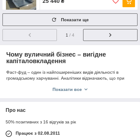
25 440
₴
Показати ще
1
/ 4
Чому вуличний бізнес – вигідне
капіталовкладення
Фаст-фуд – один із найпоширеніших видів діяльності в
громадському харчуванні. Аналітики відзначають, що при
відносно невисоких витратах на облаштування однієї або
Показати все
навіть декількох точок, ви зможете в найкоротші терміни
окупити вкладення і забезпечити стабільний, прогресуючий
приріст прибутку.
Про нас
Жители нашей страны, в силу занятости, часто отдают
предпочтение именно уличной еде, желая вкусно и быстро
50% позитивних з 16 відгуків за рік
перекусить около дома, работы, учебного заведения. А если
говорить о малышах, которые не могут представить поход в
Працює з 02.08.2011
парк без поедания сладкой ваты! Такие аппарат актуальны
не только в летний период, когда есть возможность