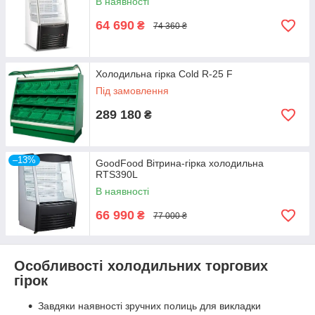
В наявності
64 690
₴
74 360 ₴
Холодильна гірка Cold R-25 F
Під замовлення
289 180
₴
–13%
GoodFood Вітрина-гірка холодильна
RTS390L
В наявності
66 990
₴
77 000 ₴
Особливості холодильних торгових
гірок
Завдяки наявності зручних полиць для викладки