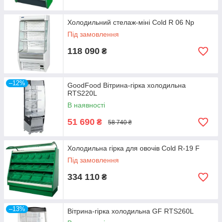
Холодильний стелаж-міні Cold R 06 Np
Під замовлення
118 090
₴
–12%
GoodFood Вітрина-гірка холодильна
RTS220L
В наявності
51 690
₴
58 740 ₴
Холодильна гірка для овочів Cold R-19 F
Під замовлення
334 110
₴
–13%
Вітрина-гірка холодильна GF RTS260L