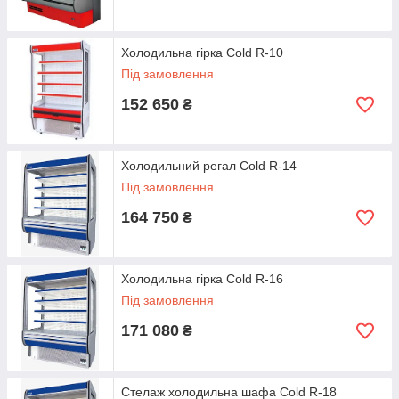
менеджери нададуть всю інформацію і відповіді на виниклі
питання, щоб істотно спростити ваш вибір.
Холодильна гірка Cold R-10
Під замовлення
152 650
₴
Холодильний регал Cold R-14
Під замовлення
164 750
₴
Холодильна гірка Cold R-16
Під замовлення
171 080
₴
Стелаж холодильна шафа Cold R-18