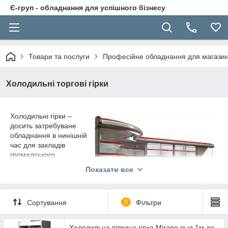
Є-груп - обладнання для успішного бізнесу
Товари та послуги
Професійне обладнання для магазині
Холодильні торгові гірки
Холодильні гірки –
досить затребуване
обладнання в нинішній
час для закладів
громадського
харчування,
Показати все
супермаркетів, їдалень,
ринків. Призначене
воно для демонстрації
Сортування
0
Фільтри
товару і тимчасового
зберігання тих
продуктів, які
Холодильна вітрина гірка Mirano выд 1м до