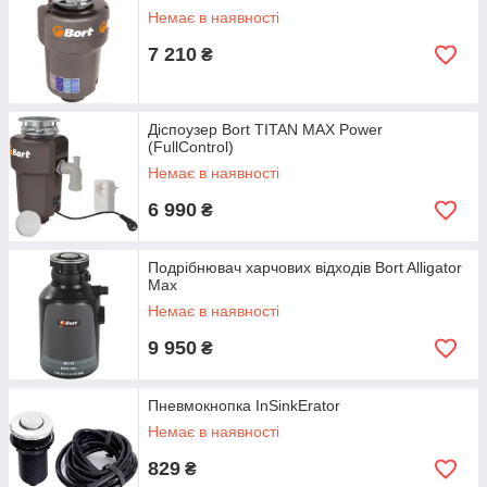
покриттям. Тільки такий матеріал дозволяє цього пристрою
Немає в наявності
безперебійно працювати в умовах постійного контакту з
водою.
7 210
₴
У цьому розділі нашого інтернет майданчики презентовані
профі
подрібнювачі харчових відходів
для закладів
громадського харчування. Наші менеджери підберуть
Діспоузер Bort TITAN MAX Power
відповідну модель цього обладнання для будь-яких умов
(FullControl)
експлуатації. Звертайтеся!
Немає в наявності
6 990
₴
Подрібнювач харчових відходів Bort Alligator
Max
Немає в наявності
9 950
₴
Пневмокнопка InSinkErator
Немає в наявності
829
₴