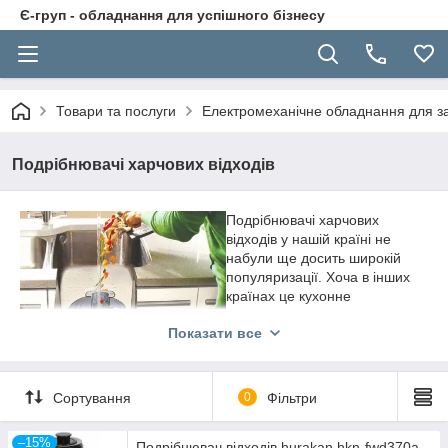
Є-груп - обладнання для успішного бізнесу
Товари та послуги
Електромеханічне обладнання для за
Подрібнювачі харчових відходів
Подрібнювачі харчових
відходів у нашій країні не
набули ще досить широкій
популяризації. Хоча в інших
країнах це кухонне
обладнання поширене не
Показати все
тільки в професійній сфері
ресторанного бізнесу, але й
побуті.
Сортування
0
Фільтри
Чим же цікаві
подрібнювачі харчових відходів?
–15%
Очевидно, що в процесі приготування їжі формується велика
Подрібнювач відходів hurakan hkn-fwd370a