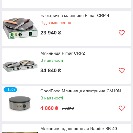
Електрична млинниця Fimar CRP 4
Під замовлення
23 940
₴
Млинниця Fimar CRP2
В наявності
34 840
₴
–15%
GoodFood Млинниця електрична CM10N
В наявності
4 860
₴
5 720 ₴
Млинниця однопостовая Rauder BB-40