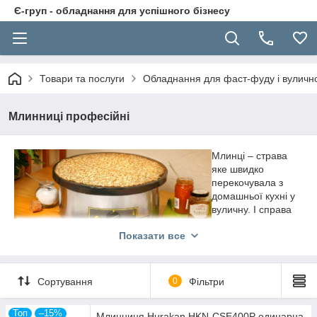
Є-груп - обладнання для успішного бізнесу
Товари та послуги
Обладнання для фаст-фуду і вуличної
Млинниці професійні
Млинці – страва
яке швидко
перекочувала з
домашньої кухні у
вуличну. І справа
не тільки в тому,
Показати все
що млинці – це
універсальна їжа,
яка може мати різні
смаки, завдяки
Сортування
0
Фільтри
начинці, але і в тому, що готувати їх у точках фаст-фуду
можна швидко і легко на професійних блинницах.
Топ
–15%
Млинниця Hurakan HKN-CSE400P одинарна