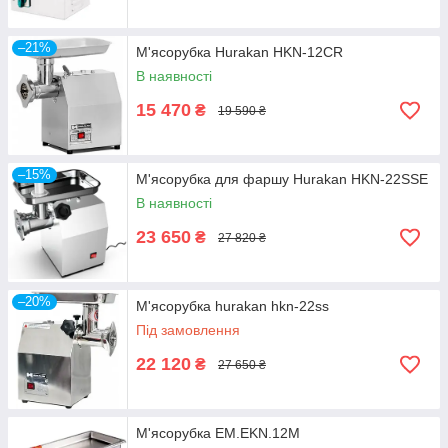
–21%
М'ясорубка Hurakan HKN-12CR
В наявності
15 470
₴
19 590 ₴
–15%
М'ясорубка для фаршу Hurakan HKN-22SSE
В наявності
23 650
₴
27 820 ₴
–20%
М'ясорубка hurakan hkn-22ss
Під замовлення
22 120
₴
27 650 ₴
М'ясорубка EM.EKN.12M