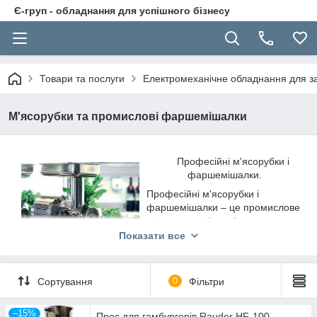
Є-груп - обладнання для успішного бізнесу
Товари та послуги
Електромеханічне обладнання для за
М'ясорубки та промислові фаршемішалки
Професійні м'ясорубки і
фаршемішалки.
Професійні м'ясорубки і
фаршемішалки – це промислове
м'ясопереробне обладнання.
Складно уявити в наш час
Показати все
професійну кухню без
електричної м'ясорубки.
Промислові м'ясорубки і
Сортування
0
Фільтри
фаршемішалки широко використовуються в кафе,
ресторанах, закладах швидкого харчування, їдальнях, а
–15%
також торгових точках, де реалізуються м'ясні продукти
Прес для гамбургерів Rauder HF-100