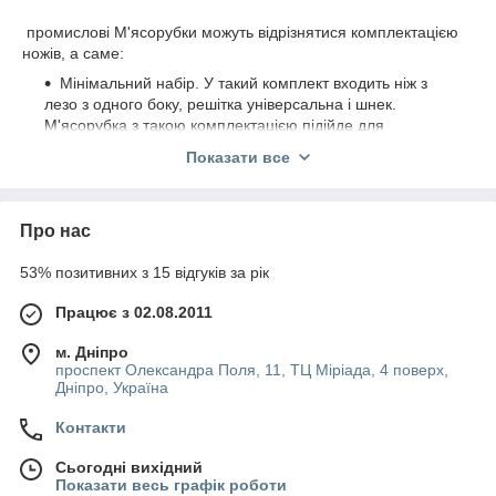
промислові М'ясорубки можуть відрізнятися комплектацією
ножів, а саме:
Мінімальний набір. У такий комплект входить ніж з
лезо з одного боку, решітка універсальна і шнек.
М'ясорубка з такою комплектацією підійде для
невеликих кафе або ресторанчиків.
Показати все
Повний набір (повний унгер). Така м'ясорубка
включає в себе дві решітки, велику і дрібну,
двосторонній ніж і шнек. Повний унгер буде ідеально
Про нас
підходить закладів, де є потреба у виробництві м'ясної
продукції у великих обсягах. Як правило, це м'ясні
53% позитивних з 15 відгуків за рік
комбінати, м'ясні павільйони ринків, виробничі столові і
т. д. Продуктивність таких професійних м'ясорубок
Працює з 02.08.2011
становить до 600 кг на годину.
м. Дніпро
Середній набір (полуунгер). Ця комплектація
проспект Олександра Поля, 11, ТЦ Міріада, 4 поверх,
передбачає таку ж саму начинку, як і повний унгер, крім
Дніпро, Україна
дрібної і крупної решіток. Такі м'ясорубки є ідеальним
устаткуванням для кафе і ресторанів середніх розмірів.
Контакти
Вони мають продуктивність 300 кг на годину.
Рекомендації по вибору професійних м'ясорубок.
Сьогодні вихідний
Показати весь графік роботи