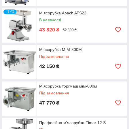
–17%
М'ясорубка Apach ATS22
В наявності
43 820
₴
52 800 ₴
М'ясорубка МІМ-300М
Під замовлення
42 150
₴
М'ясорубка торгмаш мім-600м
Під замовлення
47 770
₴
Професійна м'ясорубка Fimar 12 S