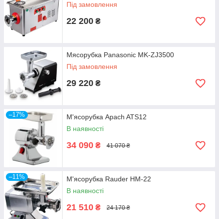
Під замовлення
22 200
₴
Мясорубка Panasonic MK-ZJ3500
Під замовлення
29 220
₴
–17%
М'ясорубка Apach ATS12
В наявності
34 090
₴
41 070 ₴
–11%
М'ясорубка Rauder HM-22
В наявності
21 510
₴
24 170 ₴