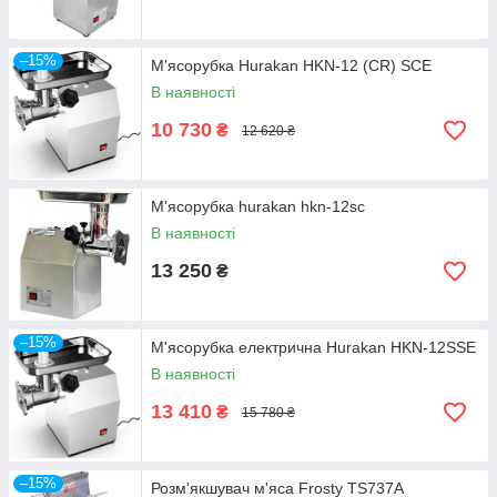
–15%
М'ясорубка Hurakan HKN-12 (CR) SCE
В наявності
10 730
₴
12 620 ₴
М'ясорубка hurakan hkn-12sc
В наявності
13 250
₴
–15%
М'ясорубка електрична Hurakan HKN-12SSE
В наявності
13 410
₴
15 780 ₴
–15%
Розм'якшувач м'яса Frosty TS737A