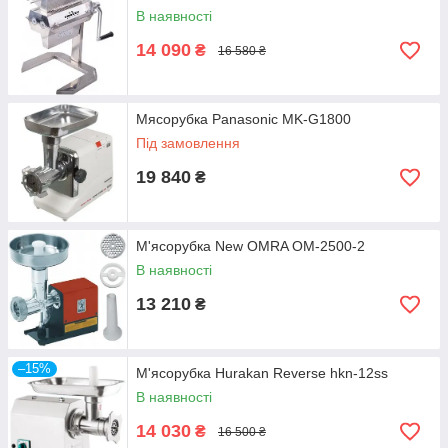
В наявності
14 090
₴
16 580 ₴
Мясорубка Panasonic MK-G1800
Під замовлення
19 840
₴
М'ясорубка New OMRA OM-2500-2
В наявності
13 210
₴
–15%
М'ясорубка Hurakan Reverse hkn-12ss
В наявності
14 030
₴
16 500 ₴