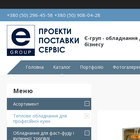
+380 (50) 296-45-58
+380 (50) 908-04-28
Є-груп - обладнання
бізнесу
Головна
Каталог
Портфоліо
Фотогалере
Асортимент
Теплове обладнання для
професійної кухні
Обладнання для фаст-фуду і
вуличної торгівлі