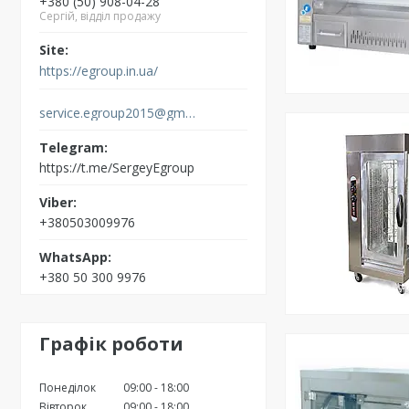
+380 (50) 908-04-28
Сергій, відділ продажу
https://egroup.in.ua/
service.egroup2015@gmail.com
https://t.me/SergeyEgroup
+380503009976
+380 50 300 9976
Графік роботи
Понеділок
09:00
18:00
Вівторок
09:00
18:00