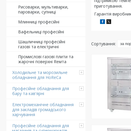
підтримкою темпе
приготування.
Рисоварки, мультиварки,
пароварки, супниці
Гарантія виробник
Млинниці професійні
Вафельниці професійні
Шашличниці професійні
газові та електричні
Промислові газові плити та
жарочні поверхні Rемта
Холодильне та морозильне
обладнання для HoReCa
Професійне обладнання для
бару та кав'ярні
Електромеханічне обладнання
для закладів громадського
харчування
Професійне обладнання для
магазинів та супермаркетів