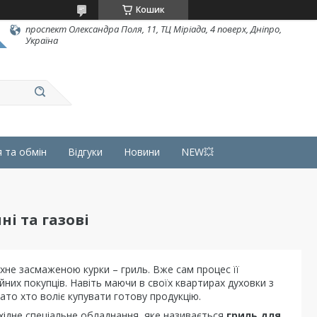
Кошик
проспект Олександра Поля, 11, ТЦ Міріада, 4 поверх, Дніпро,
Україна
 та обмін
Відгуки
Новини
NEW💥
ні та газові
хне засмаженою курки – гриль. Вже сам процес її
йних покупців. Навіть маючи в своїх квартирах духовки з
ато хто воліє купувати готову продукцію.
хідне спеціальне обладнання, яке називається
гриль для