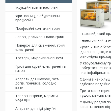
Індукційні плити настільні
Фритюрниці, чебуречницы
професійні
Професійні контактні грилі
- газовий, який п
Лавові, роликові і вапо-грилі
- електричний, з 
Поверхні для смаження, грилі
Друге – тип обер
електричні
ідеально підходит
рівномірно прожар
Тостери, мікрохвильові печі
У карусельному гр
Грилі для курей електричні та
і обертається по 
газові
і напівфабрикатів.
Апарати для шаурми, хот-
Одним з найбільш 
догів, пончиків, солодкої
здійснює подвійне 
вати
Третя характерист
тушок, максимальн
Теплові вітрини, марміти,
чафіндіш
У цьому розділі пр
завантаження від 
Апарати для підігріву їжі