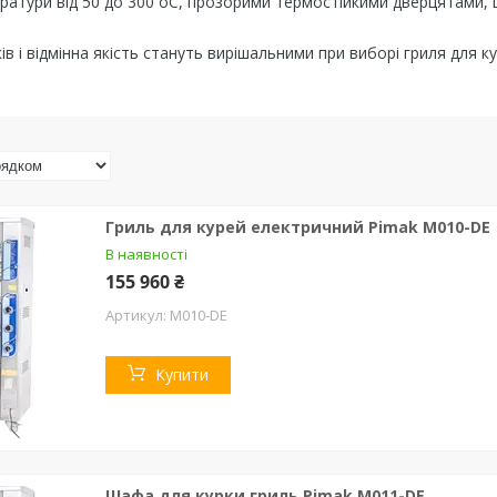
ратури від 50 до 300 оС, прозорими термостійкими дверцятами,
ів і відмінна якість стануть вирішальними при виборі гриля для к
Гриль для курей електричний Pimak М010-DE
В наявності
155 960 ₴
М010-DE
Купити
Шафа для курки гриль Pimak М011-DE