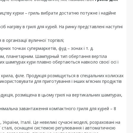
ицтву курки – гриль вибрати достатню потужне і надійне
іб нагріву в грилі для курей. На ринку представлені наступні
 організації вуличної торгівлі;
них точках супермаркетів, фуд – зонах і т. д.
ным, планетарним. Шампурный тип обертання вертіла
них шампурах кури плавно обертаються навколо своєї осі і
 крила, філе. Продукція розміщується в спеціальних колисках
використовувати для приготування і інших м'ясних продуктів
дукція, розміщена в цьому грилі на вертикальних шампурах,
Мінімальна завантаження компактного гриля для курей – 8
України, Італії. Це невеликі сучасні моделі, розраховані на
ої сталі, оснащені системою регулювання і автоматичною