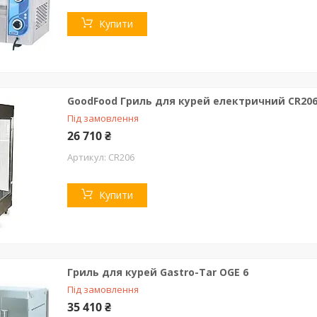
Купити
GoodFood Гриль для курей електричний CR20
Під замовлення
26 710 ₴
CR206
Купити
Гриль для курей Gastro-Tar OGE 6
Під замовлення
35 410 ₴