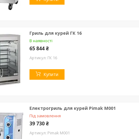
Гриль для курей ГК 16
В наявності
65 844 ₴
ГК 16
Купити
Електрогриль для курей Pimak М001
Під замовлення
39 730 ₴
Pimak М001