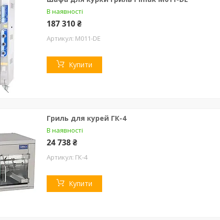
В наявності
187 310 ₴
М011-DE
Купити
Гриль для курей ГК-4
В наявності
24 738 ₴
ГК-4
Купити