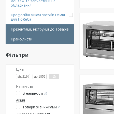
монтаж та запчастини на
обладнання
Професійні миючі засоби і хімія
для HoReCa
Презентації, інструкції до товарів
Прайс-листи
Фільтри
Ціна
Наявність
В наявності
9
Акція
Товари зі знижками
1
Джерело живлення