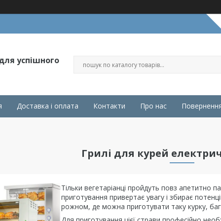
 для успішного
я
Доставка і оплата
Контакти
Про нас
Повернення
Грилі для курей електрич
Тільки вегетаріанці пройдуть повз апетитно па
приготування привертає увагу і збирає потенці
рожном, де можна приготувати таку курку, баг
Для приготування цієї страви професійно необ