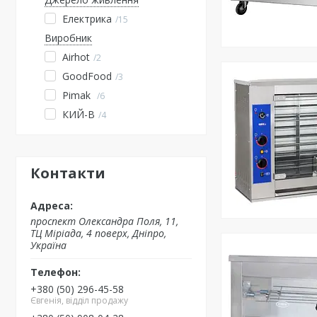
Електрика
15
Виробник
Airhot
2
GoodFood
3
Pimak
6
КИЙ-В
4
Контакти
проспект Олександра Поля, 11,
ТЦ Міріада, 4 поверх, Дніпро,
Україна
+380 (50) 296-45-58
Євгенія, відділ продажу