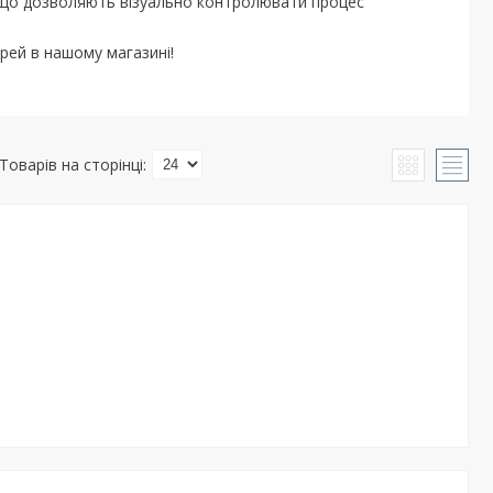
 що дозволяють візуально контролювати процес
урей в нашому магазині!