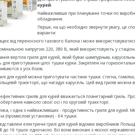
курей
.
Найважливіше при плануванні точки по виробн
обладнання.
Перше, на що необхідно звернути увагу, це спос
варіанти:
рацює від переносного газового балона і може використовуватися в
номінальною напругою 220, 380 В, який використовують у стаціонар
тання вертіла гриля для курей, який буває шампурным, карусель
ь для приготування цілої тушки курки. Закріплені на горизонталь
иваются з усіх боків.
илі для курей можна приготувати частини тушки: стегна, гомілки,
кільцевій траєкторії, що нагадує карусель. Цей вид грилів можна 
ефективних грилів для курей вважається планетарний гриль. Про
обертання навколо своєї осі і по круговій траєкторії.
ика, і одна з найважливіших - продуктивність гриля для курей. 
а (промислові установки) - 64 тушки.
едставлені електричні грилі для курей відомих виробників Польщі, 
8 до 16 тушок одночасно. Всі вони виконані з якісної нержавіюч