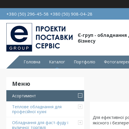
+380 (50) 296-45-58
+380 (50) 908-04-28
Є-груп - обладнання
бізнесу
Головна
Каталог
Портфоліо
Фотогалере
Асортимент
Теплове обладнання для
професійної кухні
Для ефективної ро
Обладнання для фаст-фуду і
якісного і безпер
вуличної торгівлі