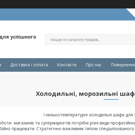
 для успішного
я
Доставка і оплата
Контакти
Про нас
Повернення
Холодильні, морозильні шаф
І низькотемпературні холодильні шафи для з
боти магазинів та супермаркетів потрібні різні види професійн
ебійно працювати. Стратегічно важливим типом спеціалізованог