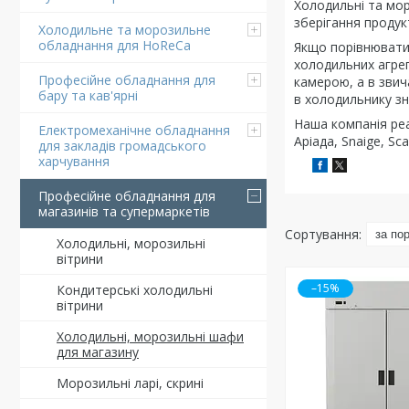
Холодильні та мор
зберігання продукт
Холодильне та морозильне
обладнання для HoReCa
Якщо порівнювати
холодильних агрег
Професійне обладнання для
камерою, а в зви
бару та кав'ярні
в холодильнику зн
Наша компанія реа
Електромеханічне обладнання
Аріада, Snaige, S
для закладів громадського
харчування
Професійне обладнання для
магазинів та супермаркетів
Холодильні, морозильні
вітрини
–15%
Кондитерські холодильні
вітрини
Холодильні, морозильні шафи
для магазину
Морозильні ларі, скрині