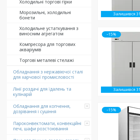
Холодильні торгові гірки
Морозильні, холодильні
Залишився 3
бонети
Холодильне устаткування з
виносним агрегатом
–15%
Компресора для торгових
акваріумів
Торгові металеві стелажі
Обладнання з нержавіючої сталі
для харчової промисловості
Лінії роздачі для їдалень та
Залишився 3
кулінарій
Обладнання для копчення,
–15%
дозрівання і сушіння
Пароконвектомати, конвекційні
печі, шафи розстоювання