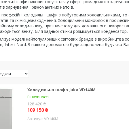
озильні шафи використовуються у сфері громадського харчування 
ів харчування і різноманітних напоїв.
 професійні холодильні шафи з побутовими холодильниками, то
атів та їх місцезнаходження. Холодильний моноблок в професійн
чайному холодильнику, призначеному для домашнього використанн
аходиться внизу, біля задньої стінки розміщується конденсатор, 
лізує моделі найпопулярніших світових брендів з виробництва хол
can, Inter і Nord. З нашою допомогою буде задоволена будь-яка 
Холодильна шафа Juka VD140M
В наявності
128 420 ₴
109 150 ₴
VD140M