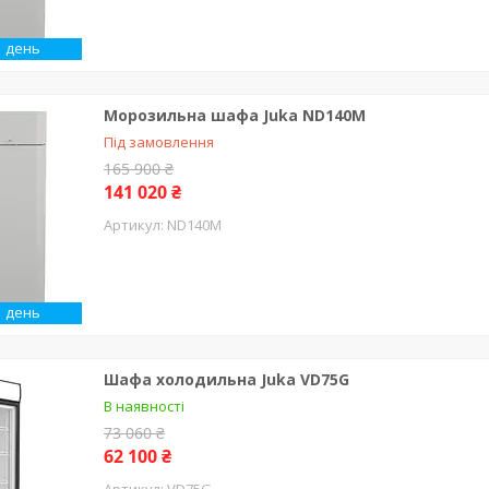
1 день
Морозильна шафа Juka ND140M
Під замовлення
165 900 ₴
141 020 ₴
ND140M
1 день
Шафа холодильна Juka VD75G
В наявності
73 060 ₴
62 100 ₴
VD75G