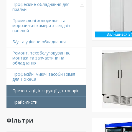
Професійне обладнання для
пральні
Промислові холодильні та
морозильні камери з сендвіч
панелей
Залишився 3
Б/у та уцінене обладнання
Ремонт, техобслуговування,
монтаж та запчастини на
обладнання
Професійні миючі засоби і хімія
для HoReCa
Презентації, інструкції до товарів
Прайс-листи
Фільтри