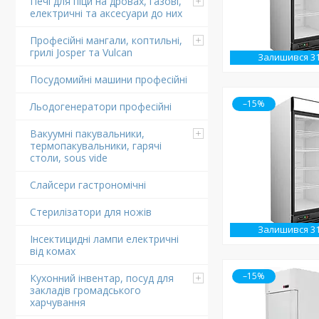
Печі для піци на дровах, газові,
електричні та аксесуари до них
Професійні мангали, коптильні,
грилі Josper та Vulcan
Залишився 3
Посудомийні машини професійні
–15%
Льодогенератори професійні
Вакуумні пакувальники,
термопакувальники, гарячі
столи, sous vide
Слайсери гастрономічні
Стерилізатори для ножів
Залишився 3
Інсектицидні лампи електричні
від комах
–15%
Кухонний інвентар, посуд для
закладів громадського
харчування