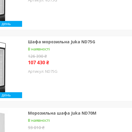
1 день
Шафа морозильна Juka ND75G
В наявності
126 390 ₴
107 430 ₴
ND75G
1 день
Морозильна шафа Juka ND70М
В наявності
93 010 ₴