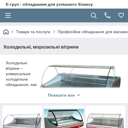
Є-груп - обладнання для успішного бізнесу
Товари та послуги
Професійне обладнання для магазині
Холодильні, морозильні вітрини
Холодильні
вітрини –
універсальне
холодильне
обладнання, яке
виконує відразу
Показати все
кілька завдань:
якісно зберігає
продукт і
демонструє
товар. Вони
точно підтримують робочу температуру, мають місткий