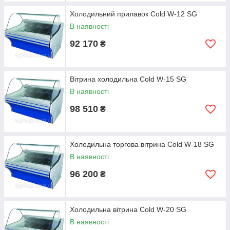
циркуляції холодного повітря – одного з найбільш важливих
параметрів холодильної вітрини.
Холодильний прилавок Cold W-12 SG
В наявності
Купити холодильники Cold, Polus, Росс і інші європейські
бренди, вітрини для морозива в Дніпрі, Харкові та Одесі ви
92 170
₴
зможете у нас в компанії "Е-груп".
Вітрина холодильна Cold W-15 SG
В наявності
98 510
₴
Холодильна торгова вітрина Cold W-18 SG
В наявності
96 200
₴
Холодильна вітрина Cold W-20 SG
В наявності