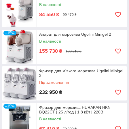
самий оптимальний варіант для малого і середнього фуд-
В наявності
бізнесу.
84 550
У цьому розділі представлені фризери для виробництва
₴
99 470 ₴
морозива перевірених виробників. Довірте підбір, постачання
та обслуговування цього устаткування нашим фахівцям!
–15%
Апарат для морозива Ugolini Minigel 2
В наявності
155 730
₴
183 210 ₴
Фризер для м'якого морозива Ugolini Minigel
3
Під замовлення
232 950
₴
–15%
Фризер для морозива HURAKAN HKN-
BQ22CT | 25 л/год | 1,8 кВт | 220В
В наявності
67 410
₴
79 300 ₴