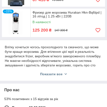
–15%
Фризер для морозива Hurakan Hkn-Bq6tpd |
16 л/год | 1.25 кВт | 220В
В наявності
125 200
₴
147 300 ₴
Влітку хочеться чогось прохолодного та смачного, що може
бути краще морозива. Для втілення цієї мрії в реальність
знадобитися frizer, виробник м'якого замороженого пломбіру.
Не маючи необхідності відпочивати, унікальна система
змішування і здатність зберігати морозиво, горить про сто
відсотковому попаданні в яблучко. Виносна торгівля це
Показати все
природна стихія апаратів з приготування м'яких пломбирных
льодяників.
Про нас
53% позитивних з 15 відгуків за рік