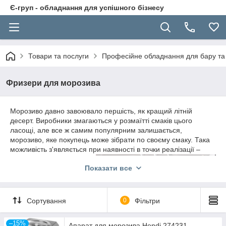
Є-груп - обладнання для успішного бізнесу
Товари та послуги
Професійне обладнання для бару та 
Фризери для морозива
Морозиво давно завоювало першість, як кращий літній
десерт. Виробники змагаються у розмаїтті смаків цього
ласощі, але все ж самим популярним залишається,
морозиво, яке покупець може зібрати по своєму смаку. Така
можливість з'являється при наявності в точки реалізації –
фризера для морозива.
Показати все
Фризер для морозива
–
це спеціалізований
пристрій, за допомогою
Сортування
0
Фільтри
якого можна виготовляти
морозиво з м'якою і
твердою консистенцією,
–15%
Апарат для морозива Hendi 274231