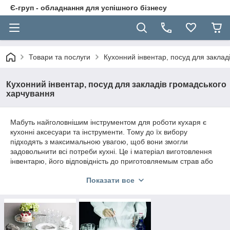
Є-груп - обладнання для успішного бізнесу
Товари та послуги
Кухонний інвентар, посуд для заклад
Кухонний інвентар, посуд для закладів громадського
харчування
Мабуть найголовнішим інструментом для роботи кухаря є
кухонні аксесуари та інструменти. Тому до їх вибору
підходять з максимальною увагою, щоб вони змогли
задовольнити всі потреби кухні. Це і матеріал виготовлення
інвентарю, його відповідність до приготовляемым страв або
виробів.
Показати все
Професійні кухонні інструменти, посуд, аксесуари призначені
для щоденного застосування в харчових цехах і на об'єктах
громадського харчування. Особливість їх полягає в міцності
до пошкоджень і корозії. Легко миються вручну або в
посудомийних машинах, додаючи при цьому професійні