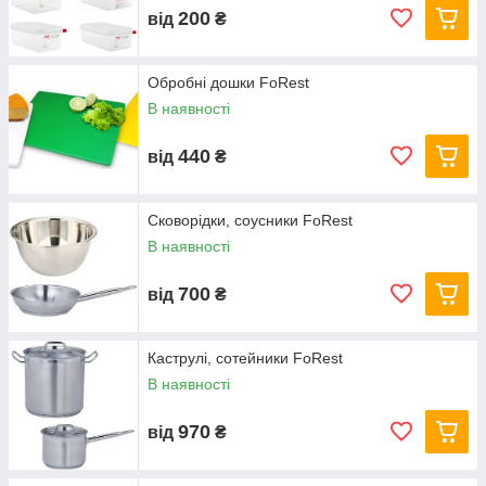
200
від
₴
Обробні дошки FoRest
В наявності
440
від
₴
Сковорідки, соусники FoRest
В наявності
700
від
₴
Каструлі, сотейники FoRest
В наявності
970
від
₴