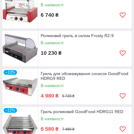
В наявності
6 740
₴
Роликовий гриль зі склом Frosty R2-9
В наявності
10 230
₴
–13%
Гриль для обсмажування сосисок GoodFood
HDRG9 RED
В наявності
4 980
₴
5 720 ₴
–12%
Гриль роликовий GoodFood HDRG11 RED
В наявності
6 580
₴
7 480 ₴