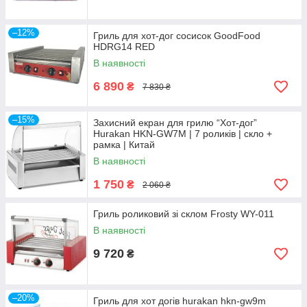
–12%
Гриль для хот-дог сосисок GoodFood
HDRG14 RED
В наявності
6 890
₴
7 830 ₴
–15%
Захисний екран для грилю “Хот-дог”
Hurakan HKN-GW7M | 7 роликів | скло +
рамка | Китай
В наявності
1 750
₴
2 060 ₴
Гриль роликовий зі склом Frosty WY-011
В наявності
9 720
₴
–20%
Гриль для хот догів hurakan hkn-gw9m