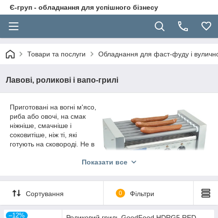
Є-груп - обладнання для успішного бізнесу
Товари та послуги
Обладнання для фаст-фуду і вуличної
Лавові, роликові і вапо-грилі
Приготовані на вогні м'ясо,
риба або овочі, на смак
ніжніше, смачніше і
соковитіше, ніж ті, які
готують на сковороді. Не в
кожному ресторані є місце й
Показати все
відповідні умови для
встановлення власного
мангалу, тому, щоб радувати своїх відвідувачів смачними,
можна придбати альтернативний варіант – вапо гриль. Дане
Сортування
0
Фільтри
електричне обладнання є унікальним винаходом, які
працюють від електрики. З його допомогою можна готувати
–12%
Роликовий гриль GoodFood HDRG5 RED