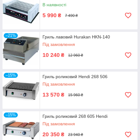
В наявності
5 990
₴
7 490 ₴
–21%
Гриль лавовий Hurakan HKN-140
Під замовлення
10 240
₴
12 960 ₴
–15%
Гриль роликовий Hendi 268 506
Під замовлення
13 570
₴
15 960 ₴
–15%
Гриль роликовий 268 605 Hendi
Під замовлення
20 350
₴
23 940 ₴