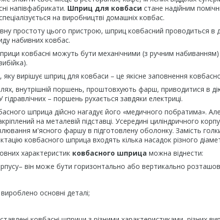
сні напівфабрикати.
Шприц для ковбаси
стане надійним помічн
 спеціалізується на виробництві домашніх ковбас.
вну простоту цього пристрою, шприц ковбасний проводиться в д
виду набивних ковбас.
шприци ковбасні можуть бути механічними (з ручним набиванням)
ибійка).
 яку вирішує шприц для ковбаси – це якісне заповнення ковбасн
елях, внутрішній поршень, проштовхують фарш, приводитися в д
У гідравлічних – поршень рухається завдяки електриці.
басного шприца дійсно нагадує його «медичного побратима». Але
кріплений на металевій підставці. Усередині циліндричного ко
лювання м'ясного фаршу в підготовлену оболонку. Замість голки
ктацію ковбасного шприца входять кілька насадок різного діамет
овних характеристик
ковбасного шприца
можна віднести:
орпусу– він може бути горизонтально або вертикально розташо
о вироблено основні деталі;
иставлені ковбасні шприци з різними характеристиками, різних вир