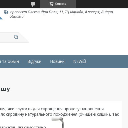
Кошик
проспект Олександра Поля, 11, ТЦ Міріада, 4 поверх, Дніпро,
Україна
 та обмін
Відгуки
Новини
NEW💥
ршу
ння, яке служить для спрощення процесу наповнення
як сировину натурального походження (очищені кишки), так
аркетів, які самостійно