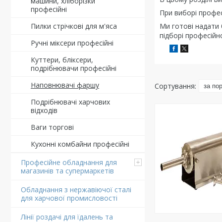
машини, хліборізки
професійні
При виборі профе
Пилки стрічкові для м'яса
Ми готові надати 
підборі професійн
Ручні міксери професійні
Куттери, бліксери,
подрібнювачи професійні
Наповнювачі фаршу
Подрібнювачі харчових
відходів
Ваги торгові
Кухонні комбайни професійні
Професійне обладнання для
магазинів та супермаркетів
Обладнання з нержавіючої сталі
для харчової промисловості
Лінії роздачі для їдалень та