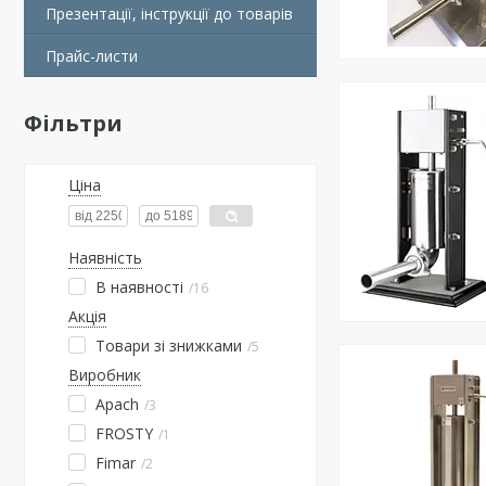
Презентації, інструкції до товарів
Прайс-листи
Фільтри
Ціна
Наявність
В наявності
16
Акція
Товари зі знижками
5
Виробник
Apach
3
FROSTY
1
Fimar
2