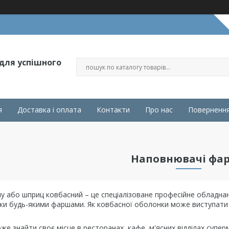
 для успішного
я
Доставка і оплата
Контакти
Про нас
Повернення
Наповнювачі фа
 або шприц ковбасний – це спеціалізоване професійне обладна
ки будь-якими фаршами. Як ковбасної оболонки може виступати 
е знайти своє місце в ресторанах, кафе, м'ясних відділах суперм