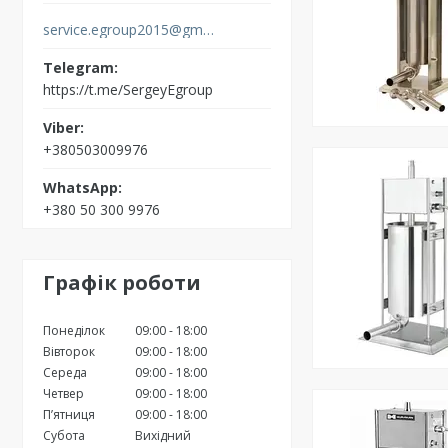
service.egroup2015@gmail.com
https://t.me/SergeyEgroup
+380503009976
+380 50 300 9976
Графік роботи
Понеділок
09:00
18:00
Вівторок
09:00
18:00
Середа
09:00
18:00
Четвер
09:00
18:00
Пʼятниця
09:00
18:00
Субота
Вихідний