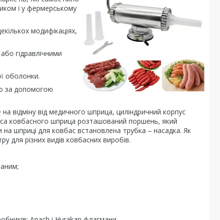
иком і у фермерському
екількох модифікаціях,
 або гідравлічними
ої оболонки.
ію за допомогою
 на відміну від медичного шприца, циліндричний корпус
рпуса ковбасного шприца розташований поршень, який
 на шприці для ковбас встановлена трубка – насадка. Як
ру для різних видів ковбасних виробів.
ваним;
обників: Apach і Hurakan флагмани.