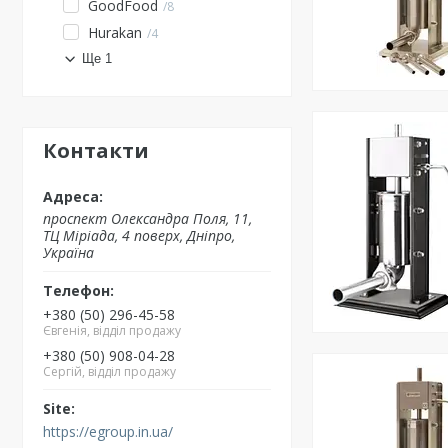
GoodFood
8
Hurakan
4
Ще 1
Контакти
проспект Олександра Поля, 11,
ТЦ Міріада, 4 поверх, Дніпро,
Україна
+380 (50) 296-45-58
Євгенія, відділ продажу
+380 (50) 908-04-28
Сергій, відділ продажу
https://egroup.in.ua/