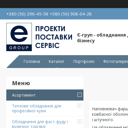
+380 (50) 296-45-58
+380 (50) 908-04-28
Є-груп - обладнання
бізнесу
Головна
Каталог
Портфоліо
Фотогалере
Асортимент
Теплове обладнання для
Наповнювач фаршу
професійної кухні
ковбасної оболон
і штучного.
Обладнання для фаст-фуду і
вуличної торгівлі
Це обладнання мож