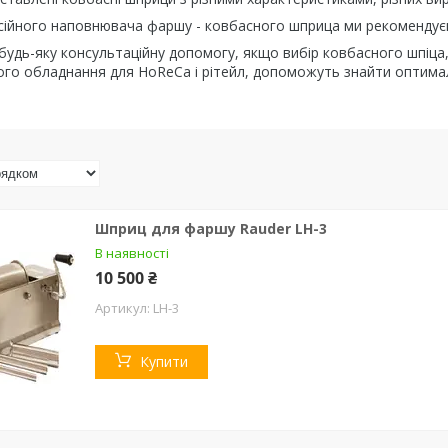
сійного наповнювача фаршу - ковбасного шприца ми рекомендуєм
будь-яку консультаційну допомогу, якщо вибір ковбасного шпіца,
ого обладнання для HoReCa і рітейл, допоможуть знайти оптима
Шприц для фаршу Rauder LH-3
В наявності
10 500 ₴
LH-3
Купити