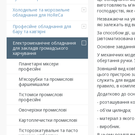
виготовляють м'я
Холодильне та морозильне
господарстві, яке
обладнання для HoReCa
Незважаючи на уя
які залежать від 
Професійне обладнання для
бару та кав'ярні
За способом дії, 
(автоматизована в
Електромеханічне обладнання
Основне завдання,
для закладів громадського
харчування
У механічних мод
обертання ручки. 
Планетарні міксери
Зовнішній вид ков
професійні
цього пристрою за
М'ясорубки та промислові
служить для видав
фаршемішалки
правило, в компле
Додатково до осн
Тістоміси промислові
професійні
- розташування к
Овочерізки промислові
- об'єм циліндра;
- матеріал з яког
Картоплечистки промислові
- виробник.
Тісторозкатувальні та пасто
В цьому розділі в