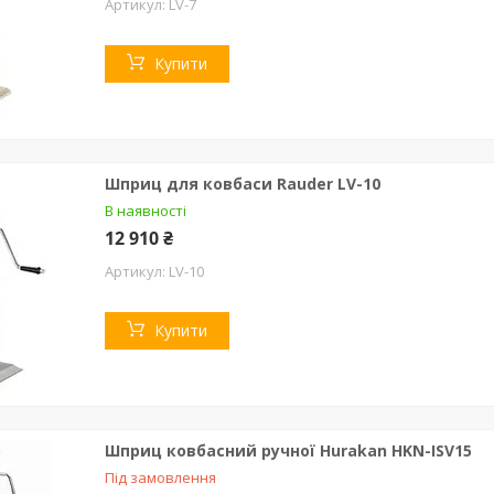
LV-7
Купити
Шприц для ковбаси Rauder LV-10
В наявності
12 910 ₴
LV-10
Купити
Шприц ковбасний ручної Hurakan HKN-ISV15
Під замовлення