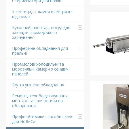
Стерилізатори для ножів
Інсектицидні лампи електричні
від комах
Кухонний інвентар, посуд для
закладів громадського
харчування
Професійне обладнання для
пральні
Промислові холодильні та
морозильні камери з сендвіч
панелей
Б/у та уцінене обладнання
Ремонт, техобслуговування,
монтаж та запчастини на
обладнання
Професійні миючі засоби і хімія
для HoReCa