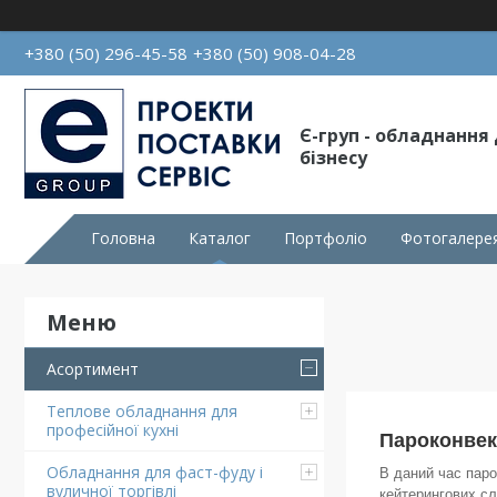
+380 (50) 296-45-58
+380 (50) 908-04-28
Є-груп - обладнання
бізнесу
Головна
Каталог
Портфоліо
Фотогалере
Асортимент
Теплове обладнання для
професійної кухні
Пароконвек
Обладнання для фаст-фуду і
В даний час паро
вуличної торгівлі
кейтерингових с