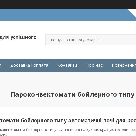
 для успішного
я
Доставка і оплата
Контакти
Про нас
Повернення
Пароконвектомати бойлерного типу (F
томати бойлерного типу автоматичні печі для рес
конвектомати бойлерного типу встановлені на кухнях кращих готелів, рест
лужб.