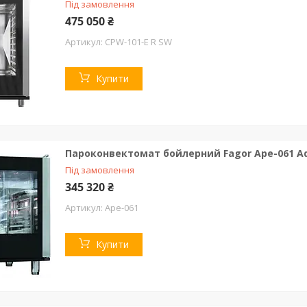
Під замовлення
475 050 ₴
CPW-101-E R SW
Купити
Пароконвектомат бойлерний Fagor Ape-061 Ad
Під замовлення
345 320 ₴
Ape-061
Купити