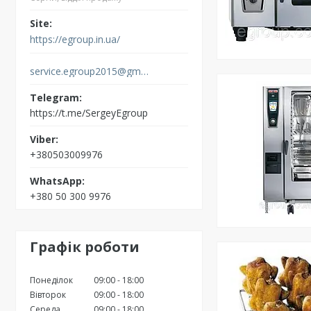
https://egroup.in.ua/
service.egroup2015@gmail.com
https://t.me/SergeyEgroup
+380503009976
+380 50 300 9976
Графік роботи
Понеділок
09:00
18:00
Вівторок
09:00
18:00
Середа
09:00
18:00