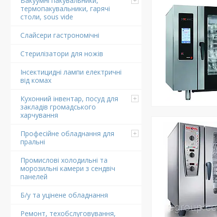
Вакуумні пакувальники,
термопакувальники, гарячі
столи, sous vide
Слайсери гастрономічні
Стерилізатори для ножів
Інсектицидні лампи електричні
від комах
Кухонний інвентар, посуд для
закладів громадського
харчування
Професійне обладнання для
пральні
Промислові холодильні та
морозильні камери з сендвіч
панелей
Б/у та уцінене обладнання
Ремонт, техобслуговування,