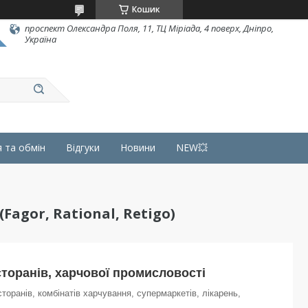
Кошик
проспект Олександра Поля, 11, ТЦ Міріада, 4 поверх, Дніпро,
Україна
 та обмін
Відгуки
Новини
NEW💥
agor, Rational, Retigo)
торанів, харчової промисловості
оранів, комбінатів харчування, супермаркетів, лікарень,