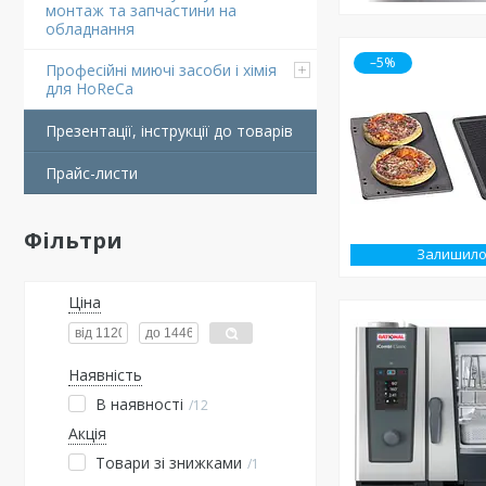
монтаж та запчастини на
обладнання
–5%
Професійні миючі засоби і хімія
для HoReCa
Презентації, інструкції до товарів
Прайс-листи
Фільтри
Залишило
Ціна
Наявність
В наявності
12
Акція
Товари зі знижками
1