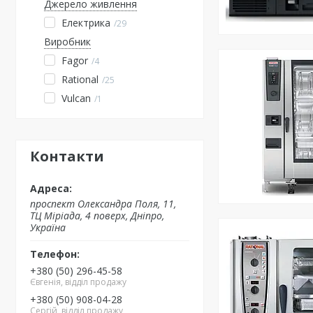
Джерело живлення
Електрика
29
Виробник
Fagor
4
Rational
25
Vulcan
1
Контакти
проспект Олександра Поля, 11,
ТЦ Міріада, 4 поверх, Дніпро,
Україна
+380 (50) 296-45-58
Євгенія, відділ продажу
+380 (50) 908-04-28
Сергій, відділ продажу