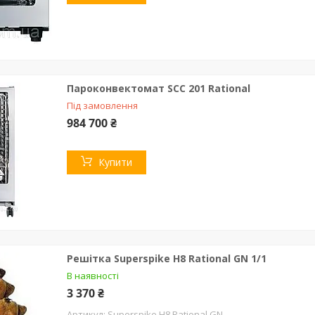
Пароконвектомат SCC 201 Rational
Під замовлення
984 700 ₴
Купити
Решітка Superspike H8 Rational GN 1/1
В наявності
3 370 ₴
Superspike H8 Rational GN