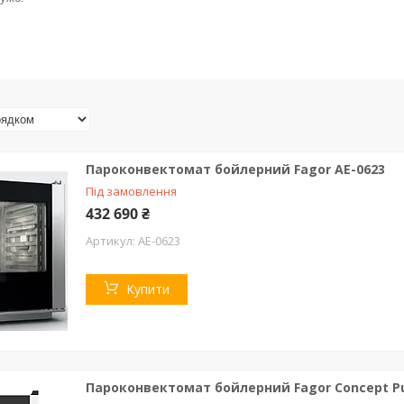
Пароконвектомат бойлерний Fagor AE-0623
Під замовлення
432 690 ₴
AE-0623
Купити
Пароконвектомат бойлерний Fagor Concept P