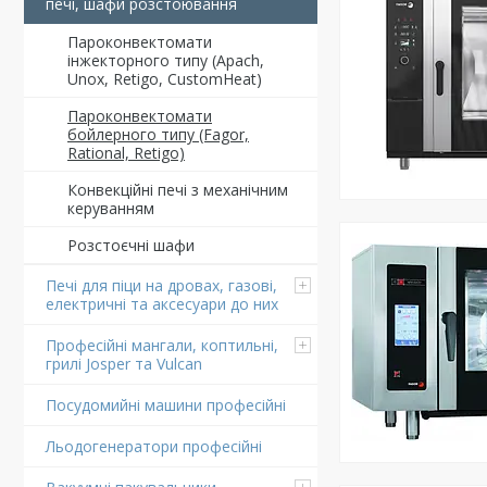
печі, шафи розстоювання
Пароконвектомати
інжекторного типу (Apach,
Unox, Retigo, CustomHeat)
Пароконвектомати
бойлерного типу (Fagor,
Rational, Retigo)
Конвекційні печі з механічним
керуванням
Розстоєчні шафи
Печі для піци на дровах, газові,
електричні та аксесуари до них
Професійні мангали, коптильні,
грилі Josper та Vulcan
Посудомийні машини професійні
Льодогенератори професійні