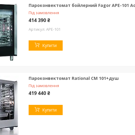
Пароконвектомат бойлерний Fagor APE-101 A
Під замовлення
414 390 ₴
APE-101
Купити
Пароконвектомат Rational CM 101+душ
Під замовлення
419 440 ₴
Купити