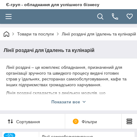
Є-груп - обладнання для успішного бізнесу
Товари та послуги
Лінії роздачі для їдалень та кулінарій
Лінії роздачі для їдалень та кулінарій
Лінії роздачі – це комплекс обладнання, призначений для
організації зручного та швидкого процесу видачі готових
страв у їдальнях, ресторанах самообслуговування, кафе та
інших підприємствах громадського харчування.
Лінія роздачі складається з декількох модулів, що
забезпечують зручну подачу та зберігання страв:
Показати все
1. ¦Марміти – призначені для підтримки температури гарячих
страв (перших та других). Бувають електричні та водяні.
2. Холодильні вітрини – використовуються для зберігання та
Сортування
0
Фільтри
демонстрації салатів, закусок, напоїв та десертів при
потрібній температурі.
3. Прилавки для роздачі – є робочими поверхнями для
–5%
Лінії самообслуговування