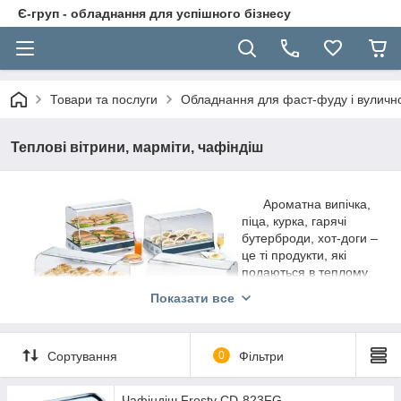
Є-груп - обладнання для успішного бізнесу
Товари та послуги
Обладнання для фаст-фуду і вуличної
Теплові вітрини, марміти, чафіндіш
Ароматна випічка,
піца, курка, гарячі
бутерброди, хот-доги –
це ті продукти, які
подаються в теплому
вигляді, так як саме в
Показати все
такому стані вони
мають кращий смак і
апетитний запах. Як
Сортування
0
Фільтри
зберегти продукти в теплому вигляді? Наша компанія
пропонує широкий ряд моделей
теплових вітрин
, які
створені для того, щоб короткочасно зберігати і наочно
Чафіндіш Frosty CD-823FG