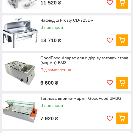
11 520
₴
увагу потенційних клієнтів, ненав'язливо акцентуючи увагу на
певному блюді або продукт, що тягне за собою
стимулювання до здійснення покупки.
Чафіндіш Frosty CD-723DR
В наявності
13 710
₴
GoodFood Апарат для підігріву готових страв
(марміт) BM3
Під замовлення
6 600
₴
Теплова вітрина-марміт GoodFood BM3G
В наявності
7 920
₴