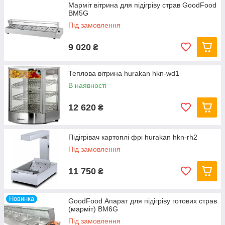
Марміт вітрина для підігріву страв GoodFood
BM5G
Під замовлення
9 020
₴
Теплова вітрина hurakan hkn-wd1
В наявності
12 620
₴
Підігрівач картоплі фрі hurakan hkn-rh2
Під замовлення
11 750
₴
Новинка
GoodFood Апарат для підігріву готових страв
(марміт) BM6G
Під замовлення