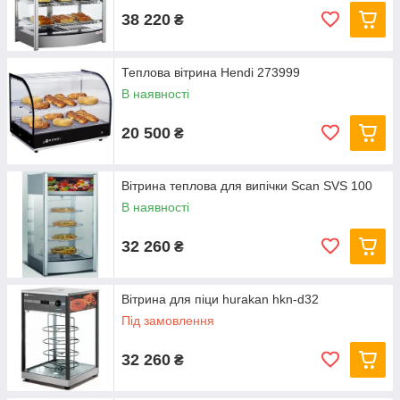
38 220
₴
Теплова вітрина Hendi 273999
В наявності
20 500
₴
Вітрина теплова для випічки Scan SVS 100
В наявності
32 260
₴
Вітрина для піци hurakan hkn-d32
Під замовлення
32 260
₴