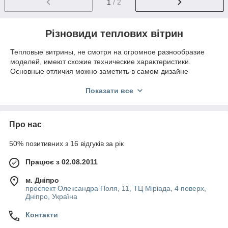
1
/ 2
Різновиди теплових вітрин
Тепловые витрины, не смотря на огромное разнообразие
моделей, имеют схожие технические характеристики.
Основные отличия можно заметить в самом дизайне
витрины и дополнительных функциях. Профессиональные
тепловые витрины питаются от электрической сети 220В.
Показати все
Промышленные витрины рассчитаны на большое количество
продукции, поэтому могут иметь до 5 полок для выкладки.
Стекло на витринах может быть прямое, а также выпуклое.
Про нас
Конструкція теплового обладнання має вбудований
термостат, який дозволяє підтримувати задану температуру
50% позитивних з 16 відгуків за рік
всередині вітрини на протязі всього часу роботи обладнання.
Залежно від знаходиться всередині вітрини продукції,
Працює з 02.08.2011
температура може виставлятися від 30 до 90С.
м. Дніпро
Теплова вітрина може мати вбудований зволожувач, який дає
проспект Олександра Поля, 11, ТЦ Міріада, 4 поверх,
можливість підтримувати заданий рівень вологості повітря
Дніпро, Україна
усередині обладнання, що дозволяє виключити пересихання
і пересихання продуктів і страв.
Контакти
Наша компанія пропонує широкий спектр моделей
теплових