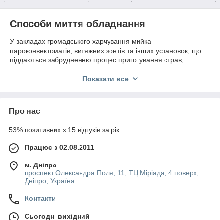
Способи миття обладнання
У закладах громадського харчування мийка
пароконвектоматів, витяжних зонтів та інших установок, що
піддаються забрудненню процес приготування страв,
здійснюється трьома способами:
Показати все
Автоматичне – у цьому разі участь оператора
практично не потрібно. Досить періодично заповнювати
спеціально відведений резервуар миючим засобом, а
подачу дозованої порції здійснюється апаратом в
Про нас
автоматичному режимі.
53% позитивних з 15 відгуків за рік
Ручна мийка здійснюється безпосередньо людиною,
яка самостійно розводить миючий засіб, вимиває
Працює з 02.08.2011
поверхні від жирових накопичень, обмиває після цього
обладнання водою.
м. Дніпро
проспект Олександра Поля, 11, ТЦ Міріада, 4 поверх,
Напівавтоматичний спосіб очищення потребує
Дніпро, Україна
часткового втручання оператора. Тут необхідно,
наприклад, управляти ручним душем, попередньо
Контакти
обробляти камеру або поверхню пристрою миючим
засобом, включати обладнання, щоб жирові
Сьогодні вихідний