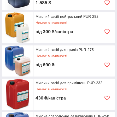
1 585
₴
Миючий засіб нейтральний PUR-292
Немає в наявності
300
від
₴/каністра
Миючий засіб для грилів PUR-275
Немає в наявності
690
від
₴
Миючий засіб для приміщень PUR-232
Немає в наявності
430
₴/каністра
Миюче слаболужне дезінфікуюче PUR-258