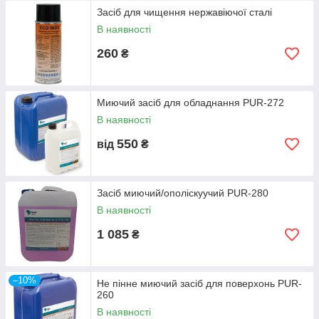
Засіб для чищення нержавіючої сталі
Стінки пароконвектоматів досить складно відмивати з
В наявності
внутрішньої сторони. Стандартні засоби не завжди
справляються з цим завданням. Очистити поверхню камери
260
₴
після копчення і смаження можна за допомогою спеціальних
миючих засобів, які знаходяться в нашому онлайн-каталозі.
Наприклад, ви можете дізнатися
вартість
і придбати миючий
Миючий засіб для обладнання PUR-272
засіб для печей, грилів S. EX.A 5027, або ж замовити розчин
від накипу Its Water Pur-210.
В наявності
Такі засоби набагато ефективніше застарілих універсальних
550
від
₴
аналогів, оскільки вони призначені для виконання
конкретного спектру певних завдань. Крім того, вони
витрачаються набагато економічніше.
Засіб миючий/ополіскуучий PUR-280
Миючі засоби від нашого інтернет-магазину дозволяють:
В наявності
якісно видалити накип;
1 085
₴
виключити ризик її подальшої освіти в пристроях;
пом'якшити воду;
знизити поверхневий натяг води;
–10%
Не пінне миючий засіб для поверхонь PUR-
нейтралізувати луг і багато іншого.
260
В наявності
Ці розчини можна сміливо назвати висококонцентрованими,