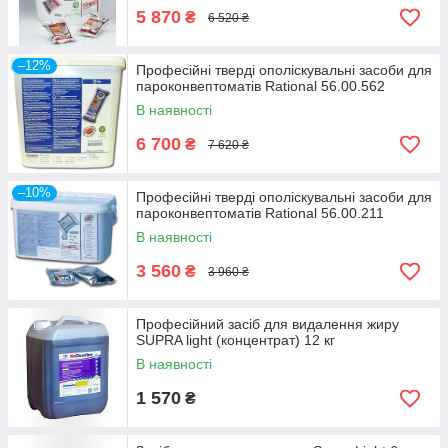
5 870
₴
6 520 ₴
–12%
Професійні тверді ополіскувальні засоби для
пароконвептоматів Rational 56.00.562
В наявності
6 700
₴
7 620 ₴
–10%
Професійні тверді ополіскувальні засоби для
пароконвептоматів Rational 56.00.211
В наявності
3 560
₴
3 960 ₴
Професійний засіб для видалення жиру
SUPRA light (концентрат) 12 кг
В наявності
1 570
₴