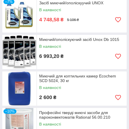
–7%
Засіб миючий/ополіскуучий UNOX
В наявності
4 748,58
₴
5 106 ₴
Миючий/ополіскуючий засіб Unox Db 1015
В наявності
6 993,20
₴
Миючий для коптильних камер Ecochem
SCD 5024, 30 кг
В наявності
2 600
₴
–10%
Професійні тверді миючі засоби для
пароконвектоматів Rational 56.00.210
В наявності