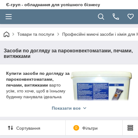
Є-груп - обладнання для успішного бізнесу
Товари та послуги
Професійні миючі засоби і хімія для
Засоби по догляду за пароконвектоматами, печами,
витяжками
Купити засоби по догляду за
пароконвектоматами,
печами, витяжками
варто
усім, хто хоче, щоб в їхньому
будинку панувала ідеальна
чистота і порядок. Асортимент
Показати все
нашого інтернет-магазину має
в своєму розпорядженні
широким асортиментом різних
засобів по догляду за подібною
Сортування
0
Фільтри
апаратурою, які можна
придбати за лояльною
ціною
.