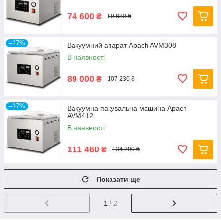
74 600
₴
89 880 ₴
–17%
Вакуумний апарат Apach AVM308
В наявності
89 000
₴
107 230 ₴
–17%
Вакуумна пакувальна машина Apach
AVM412
В наявності
111 460
₴
134 290 ₴
Показати ще
1
/ 2