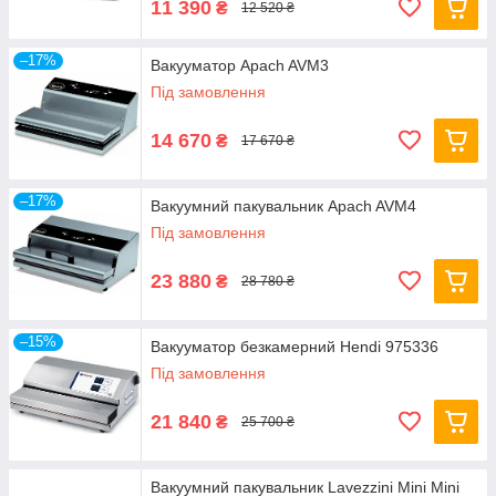
11 390
₴
12 520 ₴
–17%
Вакууматор Apach AVM3
Під замовлення
14 670
₴
17 670 ₴
–17%
Вакуумний пакувальник Apach AVM4
Під замовлення
23 880
₴
28 780 ₴
–15%
Вакууматор безкамерний Hendi 975336
Під замовлення
21 840
₴
25 700 ₴
Вакуумний пакувальник Lavezzini Mini Mini