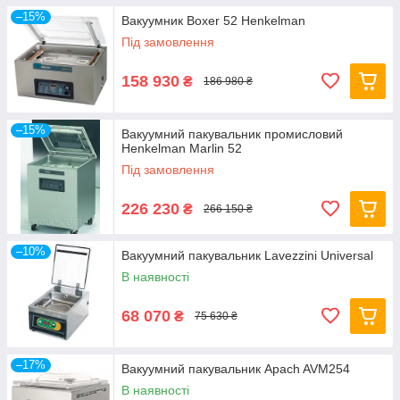
–15%
Вакуумник Boxer 52 Henkelman
Під замовлення
158 930
₴
186 980 ₴
–15%
Вакуумний пакувальник промисловий
Henkelman Marlin 52
Під замовлення
226 230
₴
266 150 ₴
–10%
Вакуумний пакувальник Lavezzini Universal
В наявності
68 070
₴
75 630 ₴
–17%
Вакуумний пакувальник Apach AVM254
В наявності