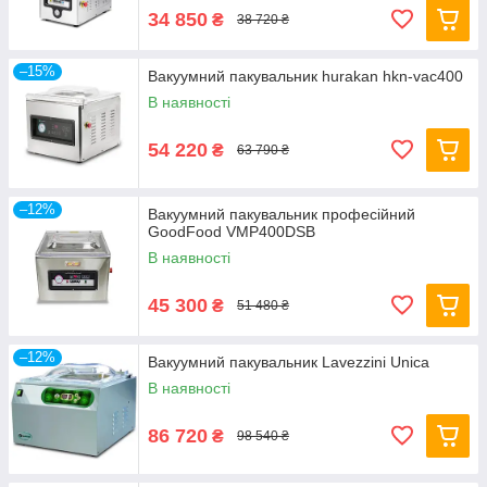
34 850
₴
38 720 ₴
–15%
Вакуумний пакувальник hurakan hkn-vac400
В наявності
54 220
₴
63 790 ₴
–12%
Вакуумний пакувальник професійний
GoodFood VMP400DSB
В наявності
45 300
₴
51 480 ₴
–12%
Вакуумний пакувальник Lavezzini Unica
В наявності
86 720
₴
98 540 ₴