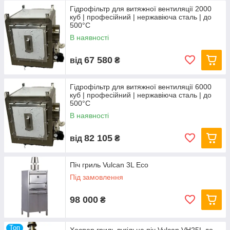
Хоспер, - це не просто їжа, це справжнє мистецтво, яке
Гідрофільтр для витяжної вентиляції 2000
здатне підкорити серця найвибагливіших гурманів.
куб | професійний | нержавіюча сталь | до
500°C
В наявності
67 580
від
₴
Гідрофільтр для витяжної вентиляції 6000
куб | професійний | нержавіюча сталь | до
500°C
В наявності
82 105
від
₴
Піч гриль Vulcan 3L Eco
Під замовлення
98 000
₴
Топ