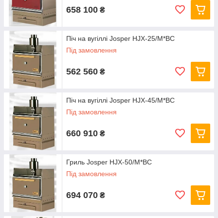
658 100
₴
Піч на вугіллі Josper HJX-25/M*BC
Під замовлення
562 560
₴
Піч на вугіллі Josper HJX-45/M*BC
Під замовлення
660 910
₴
Гриль Josper HJX-50/M*BC
Під замовлення
694 070
₴