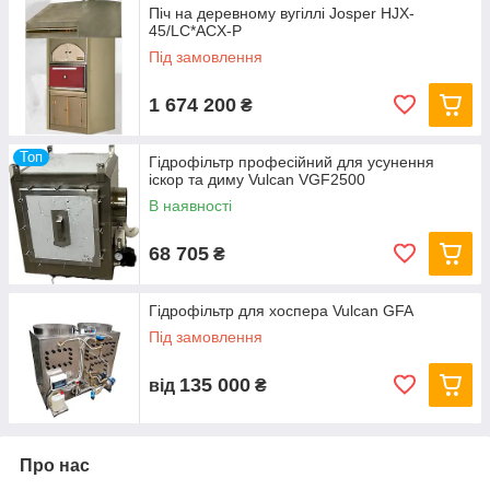
Піч на деревному вугіллі Josper HJX-
45/LC*ACX-P
Під замовлення
1 674 200
₴
Топ
Гідрофільтр професійний для усунення
іскор та диму Vulcan VGF2500
В наявності
68 705
₴
Гідрофільтр для хоспера Vulcan GFA
Під замовлення
135 000
від
₴
Про нас