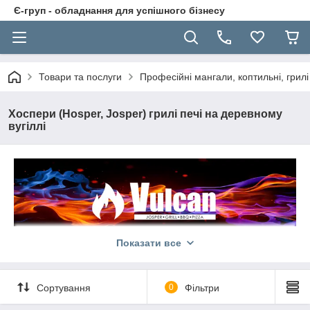
Є-груп - обладнання для успішного бізнесу
Товари та послуги
Професійні мангали, коптильні, грилі
Хоспери (Hosper, Josper) грилі печі на деревному
вугіллі
Показати все
Печі Хоспер Вулкан – це унікальне поєднання традицій та
інновацій, що дозволяє створювати справжні кулінарні
шедеври. Вони є символом майстерності кухарів та їхнього
Сортування
0
Фільтри
прагнення до досконалості. Страви, приготовлені в печах