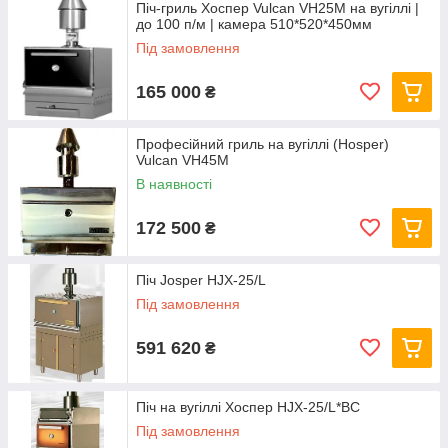
Піч-гриль Хоспер Vulcan VH25M на вугіллі |
до 100 п/м | камера 510*520*450мм
Під замовлення
165 000
₴
Професійний гриль на вугіллі (Hosper)
Vulcan VH45М
В наявності
172 500
₴
Піч Josper HJX-25/L
Під замовлення
591 620
₴
Піч на вугіллі Хоспер HJX-25/L*BC
Під замовлення