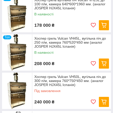
Хоспер гриль вугільна піч Vulcan VH25L до
100 п/м, камера 640*600*1960 мм. (аналог
JOSPER HJX45L Іспанія)
В наявності
178 000
₴
Топ
Хоспер гриль Vulcan VH45L, вугільна піч до
250 п/м, камера 760*520*450 мм (аналог
JOSPER HJX45L Іспанія)
В наявності
208 000
₴
Хоспер гриль Vulcan VH50L, вугільна піч до
300 п/м, камера 760*750*450 мм. (аналог
JOSPER HJX45L Іспанія)
Під замовлення
240 000
₴