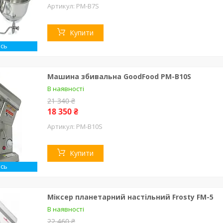
PM-B7S
Купити
сь
Машина збивальна GoodFood PM-B10S
В наявності
21 340 ₴
18 350 ₴
PM-B10S
Купити
сь
Міксер планетарний настільний Frosty FM-5
В наявності
22 460 ₴