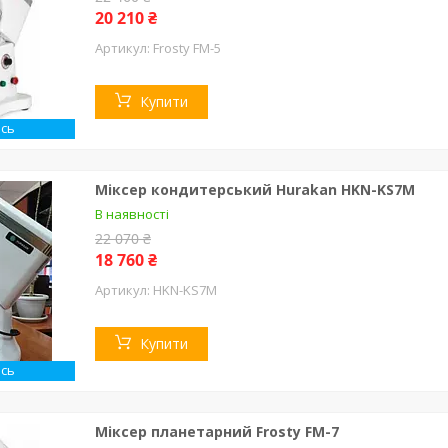
20 210 ₴
Frosty FM-5
Купити
сь
Міксер кондитерський Hurakan HKN-KS7M
В наявності
22 070 ₴
18 760 ₴
HKN-KS7M
Купити
сь
Міксер планетарний Frosty FM-7