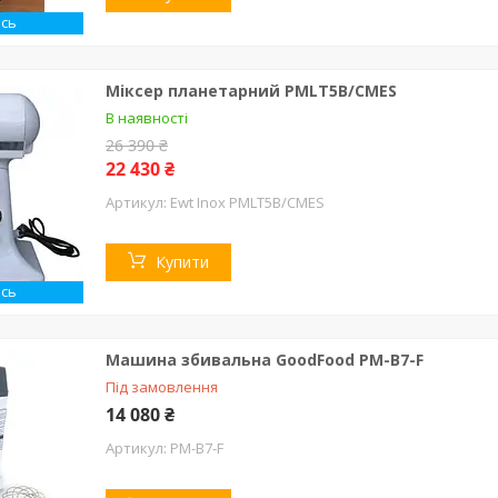
сь
Міксер планетарний PMLT5B/CMES
В наявності
26 390 ₴
22 430 ₴
Ewt Inox PMLT5B/CMES
Купити
сь
Машина збивальна GoodFood PM-B7-F
Під замовлення
14 080 ₴
PM-B7-F