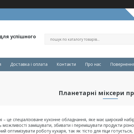
 для успішного
я
Доставка і оплата
Контакти
Про нас
Повернення
Планетарні міксери пр
і – це спеціалізоване кухонне обладнання, яке має широкий набі
ь можливості замішувати, збивати і перемішувати продукти різної 
ий оптимізувати роботу кухаря, так як тісто для піци готується, 