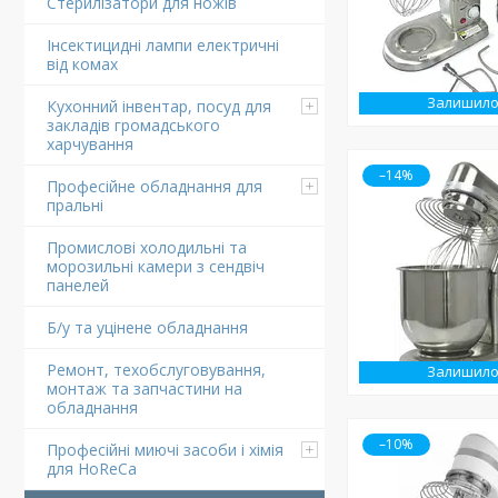
Стерилізатори для ножів
Інсектицидні лампи електричні
від комах
Залишило
Кухонний інвентар, посуд для
закладів громадського
харчування
–14%
Професійне обладнання для
пральні
Промислові холодильні та
морозильні камери з сендвіч
панелей
Б/у та уцінене обладнання
Ремонт, техобслуговування,
Залишило
монтаж та запчастини на
обладнання
–10%
Професійні миючі засоби і хімія
для HoReCa