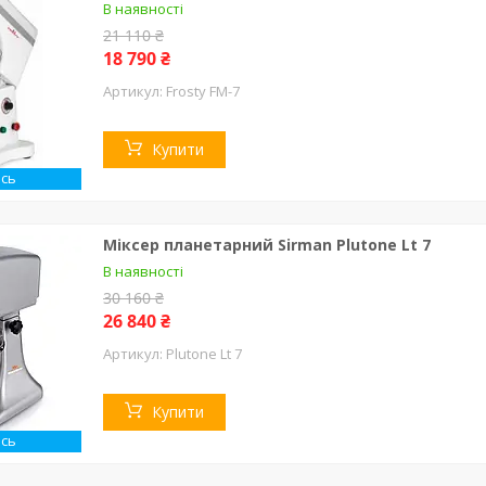
В наявності
21 110 ₴
18 790 ₴
Frosty FM-7
Купити
сь
Міксер планетарний Sirman Plutone Lt 7
В наявності
30 160 ₴
26 840 ₴
Plutone Lt 7
Купити
сь