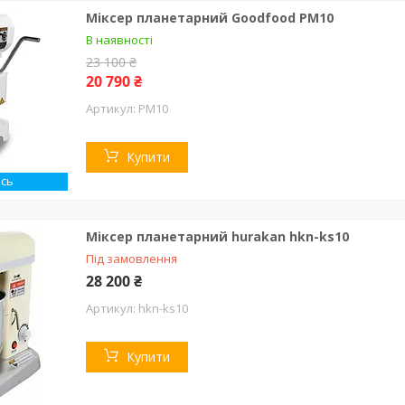
Міксер планетарний Goodfood PM10
В наявності
23 100 ₴
20 790 ₴
PM10
Купити
сь
Міксер планетарний hurakan hkn-ks10
Під замовлення
28 200 ₴
hkn-ks10
Купити