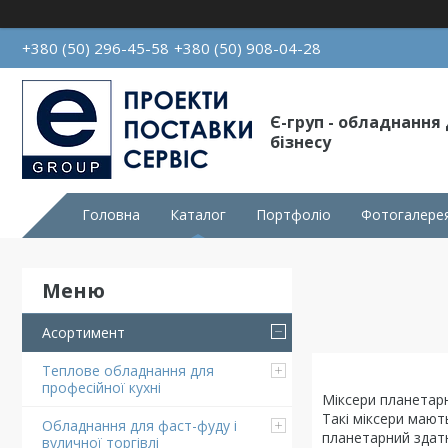
+380 (50) 296-45-58
+380 (50) 908-04-28
Є-груп - обладнання
бізнесу
Головна
Каталог
Портфоліо
Фотогалере
Асортимент
Теплове обладнання для
професійної кухні
Міксери планетарн
Такі міксери мают
Обладнання для фаст-фуду і
планетарний здатн
вуличної торгівлі