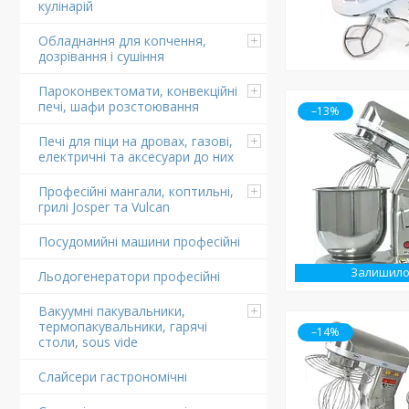
кулінарій
Обладнання для копчення,
дозрівання і сушіння
Пароконвектомати, конвекційні
печі, шафи розстоювання
–13%
Печі для піци на дровах, газові,
електричні та аксесуари до них
Професійні мангали, коптильні,
грилі Josper та Vulcan
Посудомийні машини професійні
Залишило
Льодогенератори професійні
Вакуумні пакувальники,
термопакувальники, гарячі
–14%
столи, sous vide
Слайсери гастрономічні