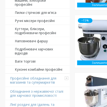
машини, хліборізки
професійні
Залишило
Пилки стрічкові для м'яса
–15%
Ручні міксери професійні
Куттери, бліксери,
подрібнювачи професійні
Наповнювачі фаршу
Подрібнювачі харчових
відходів
Ваги торгові
Залишило
Кухонні комбайни професійні
Професійне обладнання для
магазинів та супермаркетів
Обладнання з нержавіючої сталі
для харчової промисловості
Лінії роздачі для їдалень та