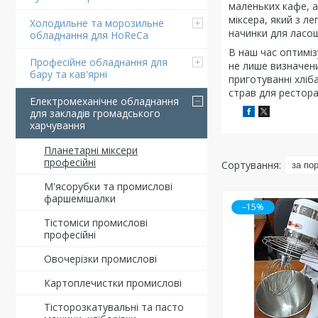
маленьких кафе, 
міксера, який з л
Холодильне та морозильне
начинки для ласощ
обладнання для HoReCa
В наш час оптиміз
Професійне обладнання для
не лише визначени
бару та кав'ярні
приготуванні хліб
страв для рестора
Електромеханічне обладнання
для закладів громадського
харчування
Планетарні міксери
професійні
М'ясорубки та промислові
фаршемішалки
–15%
Тістоміси промислові
професійні
Овочерізки промислові
Картоплечистки промислові
Тісторозкатувальні та пасто