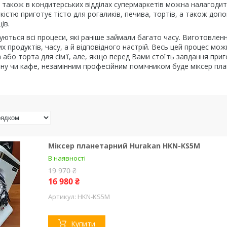
а також в кондитерських відділах супермаркетів можна налагод
егкістю приготує тісто для рогаликів, печива, тортів, а також д
ів.
уються всі процеси, які раніше займали багато часу. Виготовленн
х продуктів, часу, а й відповідного настрій. Весь цей процес мо
а або торта для сім'ї, але, якщо перед Вами стоїть завдання при
ну чи кафе, незамінним професійним помічником буде міксер пла
Міксер планетарний Hurakan HKN-KS5M
В наявності
19 970 ₴
16 980 ₴
HKN-KS5M
Купити