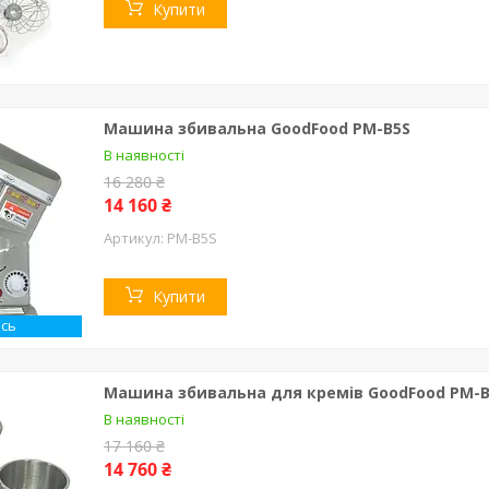
Купити
Машина збивальна GoodFood PM-B5S
В наявності
16 280 ₴
14 160 ₴
PM-B5S
Купити
сь
Машина збивальна для кремів GoodFood PM-B
В наявності
17 160 ₴
14 760 ₴