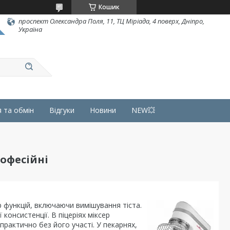
Кошик
проспект Олександра Поля, 11, ТЦ Міріада, 4 поверх, Дніпро,
Україна
 та обмін
Відгуки
Новини
NEW💥
офесійні
р функцій, включаючи вимішування тіста.
консистенції. В піцеріях міксер
практично без його участі. У пекарнях,