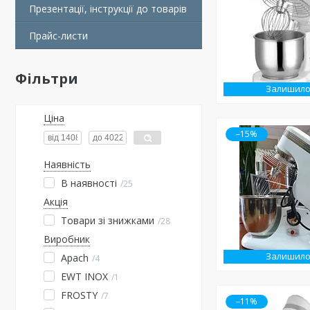
Презентації, інструкції до товарів
Прайс-листи
Фільтри
Залишило
Ціна
–15%
Наявність
В наявності
25
Акція
Товари зі знижками
28
Виробник
Залишило
Apach
4
EWT INOX
1
FROSTY
7
–11%