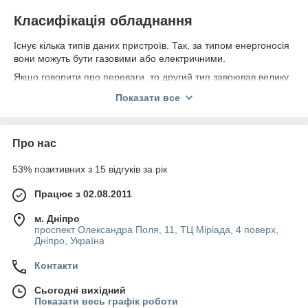
Класифікація обладнання
Існує кілька типів даних пристроїв. Так, за типом енергоносія
вони можуть бути газовими або електричними.
Якщо говорити про переваги, то другий тип завоював велику
популярність, ніж газові установки. Це обумовлено тим, що
Показати все
такі поверхні працюють від будь-якої напруги 220В, не
залежачи від наявності газового джерела на підприємстві.
Але є недолік: електричні моделі розігріваються перед
Про нас
приготуванням їжі трохи довше, ніж газові, хоча в процесі
безпосередньої експлуатації демонструють значно кращі
53% позитивних з 15 відгуків за рік
результати, що відзначені тисячами споживачів.
Тип поверхні жарочного обладнання буває:
Працює з 02.08.2011
Рифленою – це гриль-поверхня застосовувана не
м. Дніпро
так для приготування страв, як для додання їм більш
проспект Олександра Поля, 11, ТЦ Міріада, 4 поверх,
привабливого зовнішнього вигляду, якщо це стосується
Дніпро, Україна
бургерів, наприклад. На такій поверхні можна доводити
до готовності або смажити рибу (швидко готується
Контакти
страва), робити гарний візерунок на стейках.
Сьогодні вихідний
Плоскої – поверхня призначена для готування м'яса,
Показати весь графік роботи
млинців, котлет, риби та інших шедеврів кулінарії.