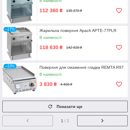
В наявності
112 360
₴
135 370 ₴
–17%
Жарильна поверхня Apach APTE-77PLR
В наявності
118 630
₴
142 920 ₴
–13%
Поверхня для смаження гладка REMTA R97
В наявності
3 830
₴
4 400 ₴
Показати ще
1
/ 2