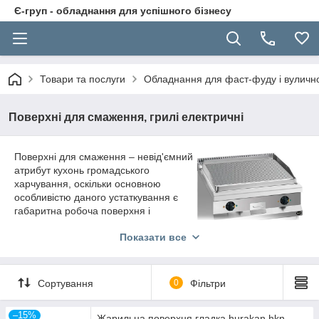
Є-груп - обладнання для успішного бізнесу
Товари та послуги
Обладнання для фаст-фуду і вуличної
Поверхні для смаження, грилі електричні
Поверхні для смаження – невід'ємний
атрибут кухонь громадського
харчування, оскільки основною
особливістю даного устаткування є
габаритна робоча поверхня і
інтенсивний температурний режим
Показати все
нагрівання. Так, кухарі ресторанів,
кафе, їдалень мають можливість
готувати одночасно великий обсяг
кулінарних страв, що істотно
Сортування
0
Фільтри
прискорює обслуговування клієнтів.
На жарильних поверхнях є можливість готувати як м'ясні
–15%
Жарильна поверхня гладка hurakan hkn-