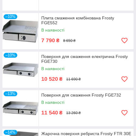
багатофункціональності та зручності використання жарочні
поверхні здобули чималий успіх, витіснивши малогабаритні
сковороди, що вимагають регулярного чищення та заміни
–10%
Плита смаження комбінована Frosty
масла.
FGE552
Купити
жарильні поверхні
в Україні
ви можете, відвідавши
В наявності
онлайн-каталог нашої компанії. Тут представлено
обладнання світових брендів за невисокої вартості.
7 790
₴
8 650 ₴
–10%
Поверхня для смаження електрична Frosty
FGE730
В наявності
10 520
₴
11 690 ₴
–13%
Поверхня для смаження Frosty FGE732
В наявності
11 540
₴
13 260 ₴
–14%
Жарочна поверхня ребриста Frosty FTR 30E