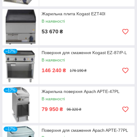
Жарильна плита Kogast EZT40l
В наявності
53 670
₴
–17%
Поверхня для смаження Kogast ЕZ-87/P-L
В наявності
146 240
₴
176 190 ₴
–17%
Жарильна поверхня Apach APTE-47PL
В наявності
79 950
₴
96 320 ₴
–17%
Поверхня для смаження Apach APTE-77PL