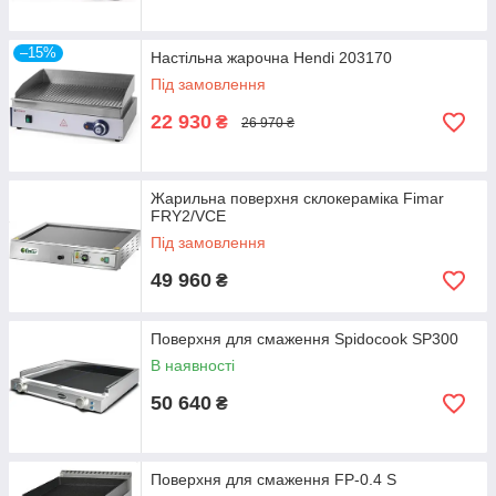
–15%
Настільна жарочна Hendi 203170
Під замовлення
22 930
₴
26 970 ₴
Жарильна поверхня склокераміка Fimar
FRY2/VCE
Під замовлення
49 960
₴
Поверхня для смаження Spidocook SP300
В наявності
50 640
₴
Поверхня для смаження FP-0.4 S