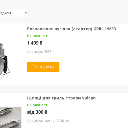
Розпалювач вугілля (стартер) GRILLI 9633
В наявності
1 499 ₴
9633
Купити
Щипці для гриль страви Vulcan
В наявності
від 300 ₴
щипцы Vulcan