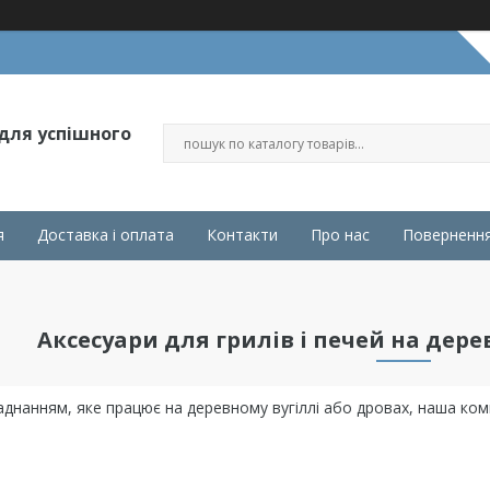
 для успішного
я
Доставка і оплата
Контакти
Про нас
Повернення
Аксесуари для грилів і печей на дере
днанням, яке працює на деревному вугіллі або дровах, наша ком