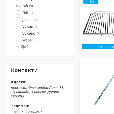
–10%
Виробник
Grilli
1
Josper
2
Vulcan
5
Vulcano
1
Weber
1
Залишило
Ще 2
Контакти
проспект Олександра Поля, 11,
ТЦ Міріада, 4 поверх, Дніпро,
Україна
+380 (50) 296-45-58