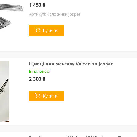
1 450 ₴
Колосники Josper
Купити
Щипці для мангалу Vulcan та Josper
В наявності
2 300 ₴
Купити