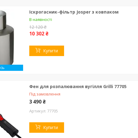
Іскрогасник-фільтр Josper з ковпаком
В наявності
12 120 ₴
10 302 ₴
Купити
сь
Фен для розпалювання вугілля Grilli 77705
Під замовлення
3 490 ₴
77705
Купити