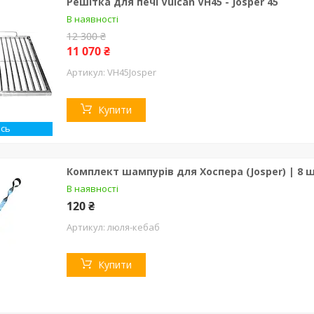
Решітка для печі Vulcan VH45 - Josper 45
В наявності
12 300 ₴
11 070 ₴
VH45Josper
Купити
сь
Комплект шампурів для Хоспера (Josper) | 8 шт
В наявності
120 ₴
люля-кебаб
Купити