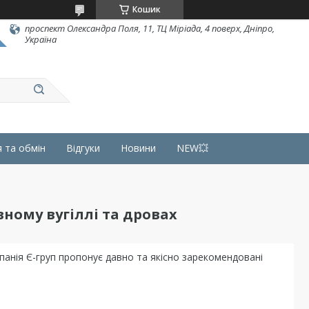
Кошик
проспект Олександра Поля, 11, ТЦ Міріада, 4 поверх, Дніпро,
Україна
 та обмін
Відгуки
Новини
NEW💥
вному вугіллі та дровах
панія Є-груп пропонує давно та якісно зарекомендовані