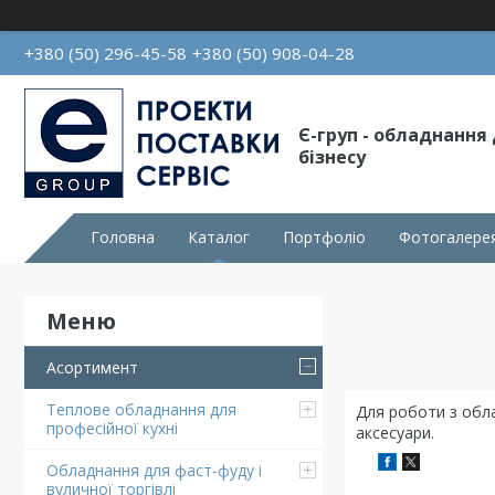
+380 (50) 296-45-58
+380 (50) 908-04-28
Є-груп - обладнання
бізнесу
Головна
Каталог
Портфоліо
Фотогалере
Асортимент
Теплове обладнання для
Для роботи з обла
професійної кухні
аксесуари.
Обладнання для фаст-фуду і
вуличної торгівлі