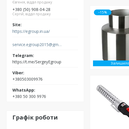
Євгенія, відділ продажу
+380 (50) 908-04-28
–15%
Сергій, відділ продажу
https://egroup.in.ua/
service.egroup2015@gmail.com
https://t.me/SergeyEgroup
Залишило
+380503009976
+380 50 300 9976
Графік роботи