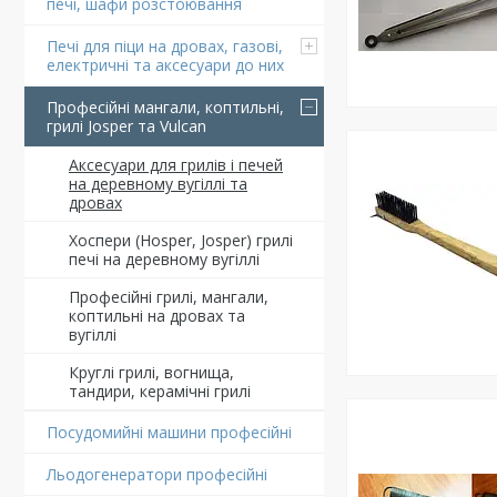
печі, шафи розстоювання
Печі для піци на дровах, газові,
електричні та аксесуари до них
Професійні мангали, коптильні,
грилі Josper та Vulcan
Аксесуари для грилів і печей
на деревному вугіллі та
дровах
Хоспери (Hosper, Josper) грилі
печі на деревному вугіллі
Професійні грилі, мангали,
коптильні на дровах та
вугіллі
Круглі грилі, вогнища,
тандири, керамічні грилі
Посудомийні машини професійні
Льодогенератори професійні