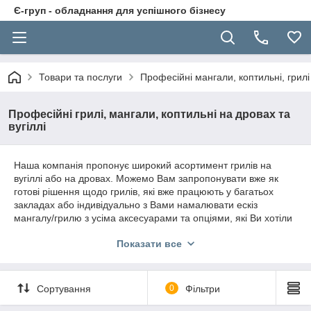
Є-груп - обладнання для успішного бізнесу
Товари та послуги
Професійні мангали, коптильні, грилі
Професійні грилі, мангали, коптильні на дровах та
вугіллі
Наша компанія пропонує широкий асортимент грилів на
вугіллі або на дровах. Можемо Вам запропонувати вже як
готові рішення щодо грилів, які вже працюють у багатьох
закладах або індивідуально з Вами намалювати ескіз
мангалу/грилю з усіма аксесуарами та опціями, які Ви хотіли
б мати у своєму мангалі.
Показати все
Пишіть чи краще дзвоніть нашим менеджерам, вони готові
допомогти Вам з підбором грилів.
Сортування
0
Фільтри