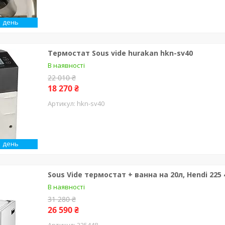
1 день
Термостат Sous vide hurakan hkn-sv40
В наявності
22 010 ₴
18 270 ₴
hkn-sv40
1 день
Sous Vide термостат + ванна на 20л, Hendi 225 
В наявності
31 280 ₴
26 590 ₴
225448