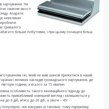
в харчування. На
ігає смакові якості
гляду. Апарати
це невеликих
 Виробниче
ом тривалого
набагато більше побутових, і при цьому оснащені більш
иготуванням їжі, який не мав шансів прижитися в нашій
торанах і великих закладів громадського харчування, де
півтори години, а всього за 15 хвилин.
ловна особливість такого інноваційного підходу до
, мають привабливий зовнішній вигляд і залишаються у
 до 6 діб, м'ясо до 20 діб, а овочі – 45!
 популярне, ніж вакуумні установки, тому підприємці