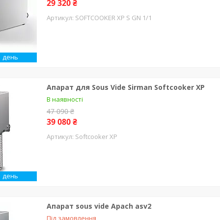
29 320 ₴
SOFTCOOKER XP S GN 1/1
1 день
Апарат для Sous Vide Sirman Softcooker XP
В наявності
47 090 ₴
39 080 ₴
Softcooker XP
1 день
Апарат sous vide Apach asv2
Під замовлення