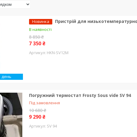
Пристрій для низькотемпературно
Новинка
В наявності
8 850 ₴
7 350 ₴
HKN-SV12M
1 день
Погружний термостат Frosty Sous vide SV 94
Під замовлення
10 680 ₴
9 290 ₴
SV 94