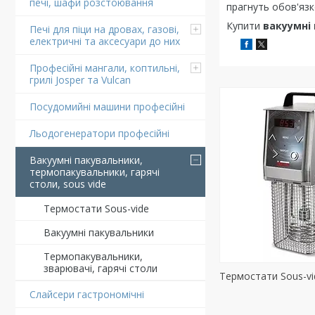
печі, шафи розстоювання
прагнуть обов'язк
Купити
вакуумні
Печі для піци на дровах, газові,
електричні та аксесуари до них
Професійні мангали, коптильні,
грилі Josper та Vulcan
Посудомийні машини професійні
Льодогенератори професійні
Вакуумні пакувальники,
термопакувальники, гарячі
столи, sous vide
Термостати Sous-vide
Вакуумні пакувальники
Термопакувальники,
зварювачі, гарячі столи
Термостати Sous-vi
Слайсери гастрономічні