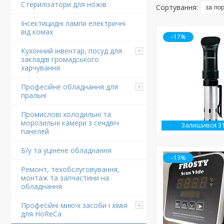
Стерилізатори для ножів
Інсектицидні лампи електричні
від комах
–17%
Кухонний інвентар, посуд для
закладів громадського
харчування
Професійне обладнання для
пральні
Промислові холодильні та
морозильні камери з сендвіч
Залишився 3
панелей
Б/у та уцінене обладнання
–13%
Ремонт, техобслуговування,
монтаж та запчастини на
обладнання
Професійні миючі засоби і хімія
для HoReCa