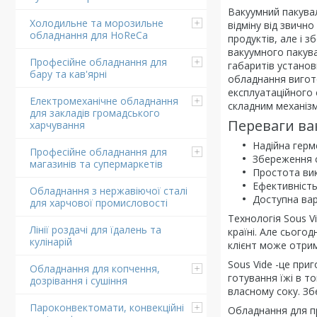
Вакуумний пакувал
Холодильне та морозильне
відміну від звично
обладнання для HoReCa
продуктів, але і з
вакуумного пакува
Професійне обладнання для
габаритів установ
бару та кав'ярні
обладнання вигото
експлуатаційного 
Електромеханічне обладнання
складним механізм
для закладів громадського
Переваги ва
харчування
Надійна герм
Професійне обладнання для
Збереження с
магазинів та супермаркетів
Простота ви
Ефективність,
Обладнання з нержавіючої сталі
Доступна вар
для харчової промисловості
Технологія Sous V
Лінії роздачі для їдалень та
країні. Але сього
кулінарій
клієнт може отрим
Sous Vide -це при
Обладнання для копчення,
готування їжі в т
дозрівання і сушіння
власному соку. Збе
Пароконвектомати, конвекційні
Обладнання для пр