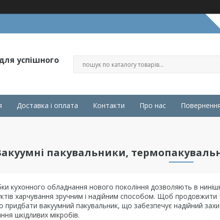
 для успішного
я
Доставка і оплата
Контакти
Про нас
Повернення
Вакуумні пакувальники, термопакувальник
бки кухонного обладнання нового покоління дозволяють в ниніш
ктів харчування зручним і надійним способом. Щоб продовжити 
о придбати вакуумний пакувальник, що забезпечує надійний захи
яння шкідливих мікробів.