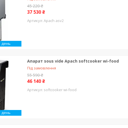
45 220 ₴
37 530 ₴
Apach asv2
1 день
Апарат sous vide Apach softcooker wi-food
Під замовлення
55 590 ₴
46 140 ₴
softcooker wi-food
1 день