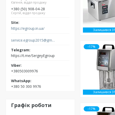
Євгенія, відділ продажу
+380 (50) 908-04-28
Сергій, відділ продажу
https://egroup.in.ua/
Залишився 3
service.egroup2015@gmail.com
–17%
https://t.me/SergeyEgroup
+380503009976
+380 50 300 9976
Залишився 3
Графік роботи
–17%