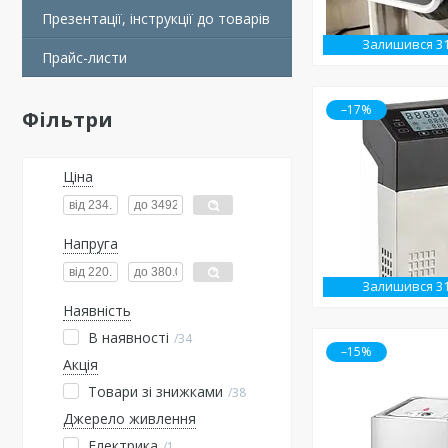
Презентації, інструкції до товарів
Залишився 3
Прайс-листи
–17%
Фільтри
Ціна
Напруга
Залишився 3
Наявність
В наявності
34
–15%
Акція
Товари зі знижками
38
Джерело живлення
Електрика
1