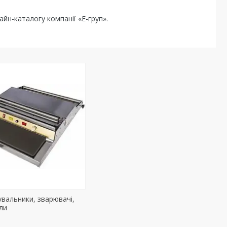
айн-каталогу компанії «Е-груп».
вальники, зварювачі,
оли