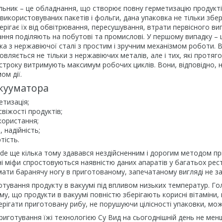
ьник – це обладнання, що створює повну герметизацію продукті
 використовуваних пакетів і фольги, дана упаковка не тільки збер
берігає їх від обвітрювання, пересушування, втрати первісного ви
ння поділяють на побутові та промислові. У першому випадку – 
ка з нержавіючої сталі з простим і зручним механізмом роботи.
вляється не тільки з нержавіючих металів, але і тих, які протяг
строку витримують максимум робочих циклів. Вони, відповідно, 
ом дії.
кууматора
етизація;
віжості продуктів;
користання;
 надійність;
тість.
ide ще кілька тому здавався нездійсненним і дорогим методом пр
дні міфи спростовуються наявністю даних апаратів у багатьох рес
ати баранячу ногу в приготованому, запечатаному вигляді не за 
готування продукту в вакуумі під впливом низьких температур. Го
ому, що продукти в вакуумі повністю зберігають корисні вітаміни
рігати приготовану рибу, не порушуючи цілісності упаковки, можна
иготування їжі технологією Су Вид на сьогоднішній день не менш