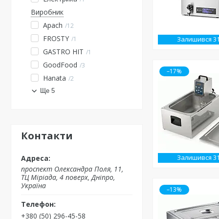
Виробник
Apach
12
FROSTY
Залишився 3
1
GASTRO HIT
1
GoodFood
3
–17%
Hanata
2
Ще 5
Контакти
Залишився 3
проспект Олександра Поля, 11,
ТЦ Міріада, 4 поверх, Дніпро,
Україна
–13%
+380 (50) 296-45-58