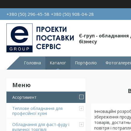
+380 (50) 296-45-58
+380 (50) 908-04-28
Є-груп - обладнання
бізнесу
Головна
Каталог
Портфоліо
Фотогалере
Асортимент
Теплове обладнання для
Інноваційні розро
професійної кухні
збереження проду
товарів, достатнь
Обладнання для фаст-фуду і
повітря і потрапл
вуличної торгівлі