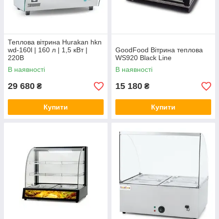
Теплова вітрина Hurakan hkn
wd-160l | 160 л | 1,5 кВт |
GoodFood Вітрина теплова
220В
WS920 Black Line
В наявності
В наявності
29 680
15 180
₴
₴
Купити
Купити