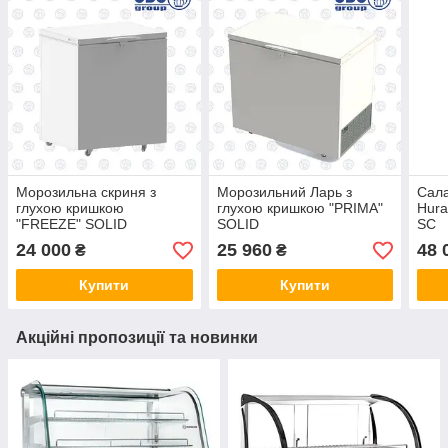
Морозильна скриня з
Морозильний Ларь з
Сала
глухою кришкою
глухою кришкою "PRIMA"
Hur
"FREEZE" SOLID
SOLID
SC
24 000
25 960
48 
₴
₴
Купити
Купити
Акційні пропозиції та новинки