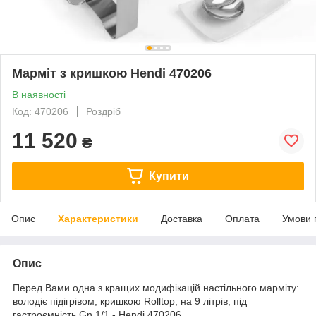
Марміт з кришкою Hendi 470206
В наявності
Код: 470206
Роздріб
11 520
₴
Купити
Опис
Характеристики
Доставка
Оплата
Умови 
Опис
Перед Вами одна з кращих модифікацій настільного марміту:
володіє підігрівом, кришкою Rolltop, на 9 літрів, під
гастроємність Gn 1/1 - Hendi 470206