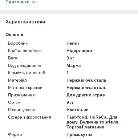
Приховати
Характеристики
Основні
Виробник
Hendi
Країна виробник
Нідерланди
Вага
3 кг
Вид обладнання
Марміт
Кількість ємностей
1
Матеріал
Нержавіюча сталь
Матеріал кришки
Нержавіюча сталь
Призначення
Для других страв
Об`єм
9 л
Розташування
Настільне
Сфера використання
Fast-food, HoReCa, Для
дому, Вулична торгівля,
Торгові магазини
Форма
Прямокутна