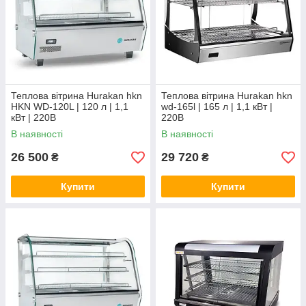
Теплова вітрина Hurakan hkn
Теплова вітрина Hurakan hkn
HKN WD-120L | 120 л | 1,1
wd-165l | 165 л | 1,1 кВт |
кВт | 220В
220В
В наявності
В наявності
26 500
29 720
₴
₴
Купити
Купити