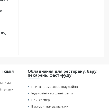
не
sty,
і хімія
Обладнання для ресторану, бару,
пекарень, фаст-фуду
шинами
Плита промислова індукційна
і печами
Індукційні настольні плити
Печі хоспер
Вакуумні пакувальники