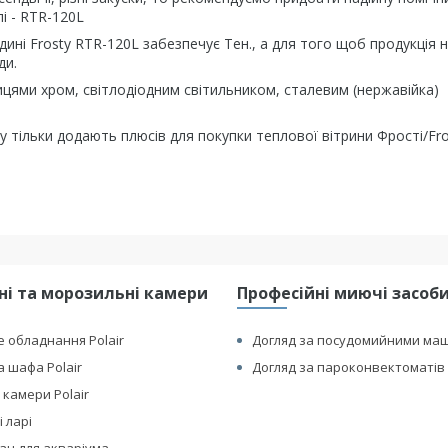
лі - RTR-120L
дині Frosty RTR-120L забезпечує Тен., а для того щоб продукція 
ди.
цями хром, світлодіодним світильником, сталевим (нержавійка)
чу тільки додають плюсів для покупки теплової вітрини Фрості/Fro
і та морозильні камери
Професійні миючі засоби 
 обладнання Polair
Догляд за посудомийними ма
 шафа Polair
Догляд за пароконвектоматів 
 камери Polair
 ларі