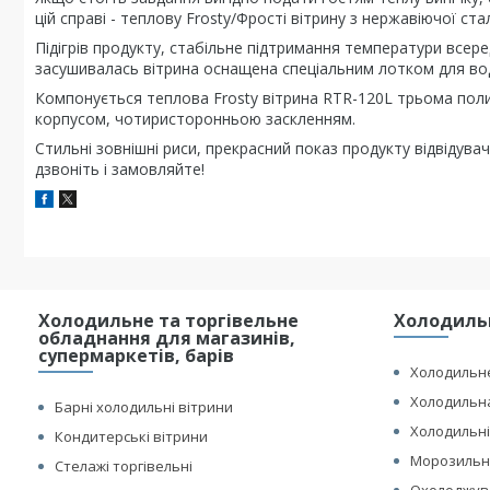
цій справі - теплову Frosty/Фрості вітрину з нержавіючої ста
Підігрів продукту, стабільне підтримання температури всере
засушивалась вітрина оснащена спеціальним лотком для во
Компонується теплова Frosty вітрина RTR-120L трьома поли
корпусом, чотиристоронньою заскленням.
Стильні зовнішні риси, прекрасний показ продукту відвідува
дзвоніть і замовляйте!
Холодильне та торгівельне
Холодильн
обладнання для магазинів,
супермаркетів, барів
Холодильне
Холодильна
Барні холодильні вітрини
Холодильні
Кондитерські вітрини
Морозильні
Стелажі торгівельні