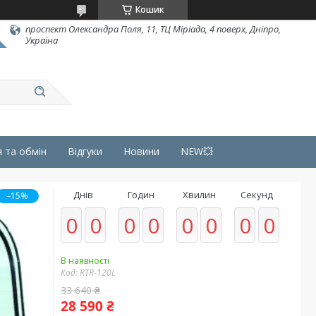
Кошик
проспект Олександра Поля, 11, ТЦ Міріада, 4 поверх, Дніпро,
Україна
 та обмін
Відгуки
Новини
NEW💥
Днів
Годин
Хвилин
Секунд
–15%
0
0
0
0
0
0
0
0
В наявності
Код:
RTR-120L
33 640 ₴
28 590 ₴