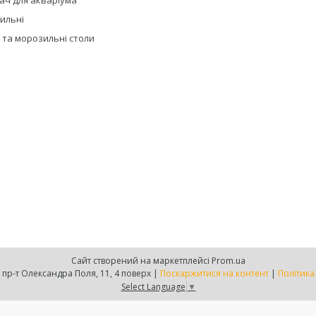
ач для акваріума
дильні
 та морозильні столи
Сайт створений на маркетплейсі
Prom.ua
Є-груп, м. Дніпро, пр-т Олександра Поля, 11, 4 поверх |
Поскаржитися на контент
|
Політика
Select Language
▼