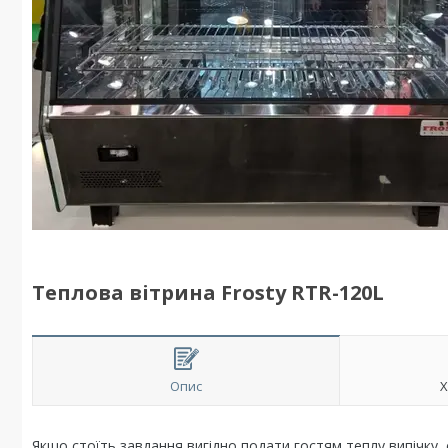
Теплова вітрина Frosty RTR-120L
Опис
Х
Якщо стоїть завдання вигідно подати гостям теплу випічку, 