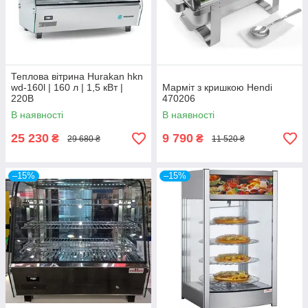
Теплова вітрина Hurakan hkn
wd-160l | 160 л | 1,5 кВт |
Марміт з кришкою Hendi
220В
470206
В наявності
В наявності
25 230
9 790
₴
₴
29 680 ₴
11 520 ₴
–15%
–15%