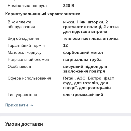
Номінальна напруга
220 В
Користувальницькі характеристики
В комплекте
ніжки, Нічні шторки, 2
оборудования
гратчастих полиці, 2 лотка
для підстави вітрини
Вид обладнання
теплова настільна вітрина
Гарантійний термін
12
Матеріал корпусу
фарбований метал
Нагрівальний елемент
нагрівальна труба
Особливості
висувний піддон для
зволоження повітря
Сфера использования
Retail, АЗС, Бістро, фаст
фуд, для готелів, для
піцерії, для ресторанів
Тип управління
електромеханічний
Приховати
Умови доставки