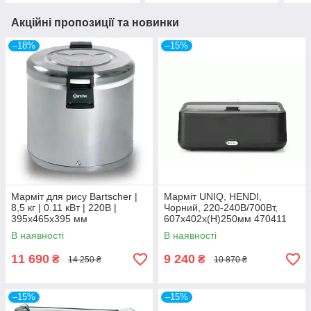
Акційні пропозиції та новинки
–18%
–15%
Марміт для рису Bartscher |
Марміт UNIQ, HENDI,
8,5 кг | 0.11 кВт | 220В |
Чорний, 220-240В/700Вт,
395x465x395 мм
607x402x(H)250мм 470411
Hendi
В наявності
В наявності
11 690
9 240
₴
₴
14 250 ₴
10 870 ₴
–15%
–15%