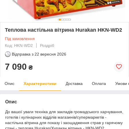
Теплова настільна вітрина Hurakan HKN-WD2
Під замовлення
Код: HKN-WD2
Роздріб
Відправка з
22 вересня 2026
7 090
₴
Опис
Характеристики
Доставка
Оплата
Умови 
Опис
До вашої уваги техніка для закладів громадського харчування,
готелів і кулінарних відділів магазинів/супермаркетів -
настільна вітрина для показу і заощадження страв у гарячому
стані - теплова Hurakan/Хуракан вітрина - HKN-WD2