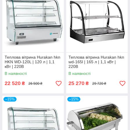
Теплова вітрина Hurakan hkn
Теплова вітрина Hurakan hkn
HKN WD-120L | 120 л | 1,1
wd-165l | 165 л | 1,1 кВт |
кВт | 220В
220В
В наявності
В наявності
22 520
25 270
₴
₴
26 500 ₴
29 720 ₴
–15%
–15%