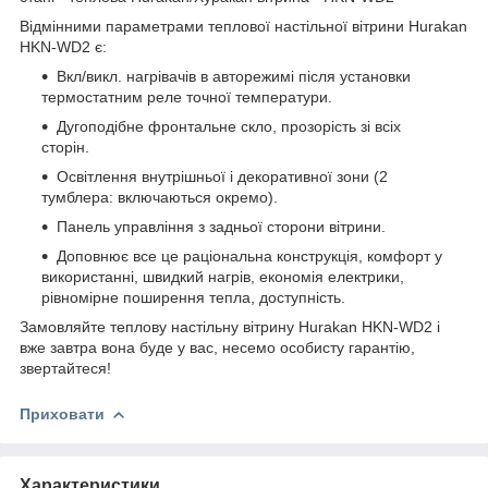
Відмінними параметрами теплової настільної вітрини Hurakan
HKN-WD2 є:
Вкл/викл. нагрівачів в авторежимі після установки
термостатним реле точної температури.
Дугоподібне фронтальне скло, прозорість зі всіх
сторін.
Освітлення внутрішньої і декоративної зони (2
тумблера: включаються окремо).
Панель управління з задньої сторони вітрини.
Доповнює все це раціональна конструкція, комфорт у
використанні, швидкий нагрів, економія електрики,
рівномірне поширення тепла, доступність.
Замовляйте теплову настільну вітрину Hurakan HKN-WD2 і
вже завтра вона буде у вас, несемо особисту гарантію,
звертайтеся!
Приховати
Характеристики