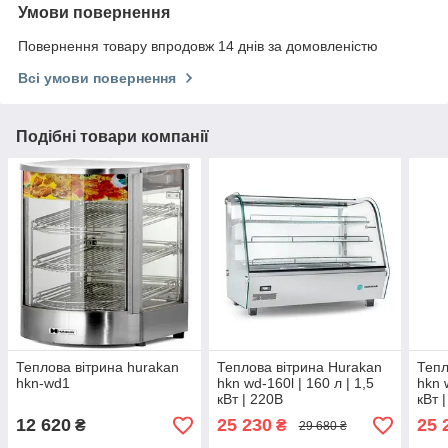
Умови повернення
Повернення товару впродовж 14 днів за домовленістю
Всі умови повернення
Подібні товари компанії
Теплова вітрина hurakan
Теплова вітрина Hurakan
Тепл
hkn-wd1
hkn wd-160l | 160 л | 1,5
hkn 
кВт | 220В
кВт 
12 620
25 230
25 
₴
₴
29 680 ₴