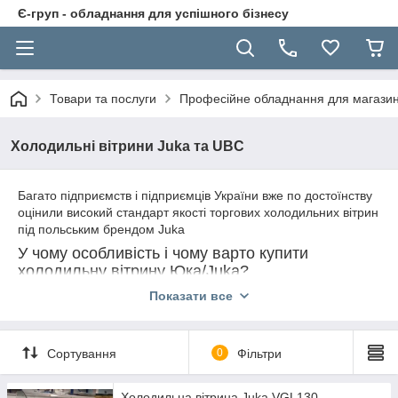
Є-груп - обладнання для успішного бізнесу
Товари та послуги
Професійне обладнання для магазині
Холодильні вітрини Juka та UBC
Багато підприємств і підприємців України вже по достоїнству
оцінили високий стандарт якості торгових холодильних вітрин
під польським брендом Juka
У чому особливість і чому варто купити
холодильну вітрину Юка/Juka?
Холодильну вітрину Juka
Показати все
відрізняє висока надійність
імпортних комплектуючих (компресор словацький Embraco,
чеський випарник і конденсатор GTB, зносостійкий сталевий
корпус, нержавіюча зона розкладки товару, автоматизований
Сортування
0
Фільтри
процес відтавання), два типи температурного режиму 2...+8
С (серія VGL, один Тен відтаювання) та -2...+8 С (серія SGL,
два Тена відтавання), а також добротна теплоізоляція
Холодильна вітрина Juka VGL130