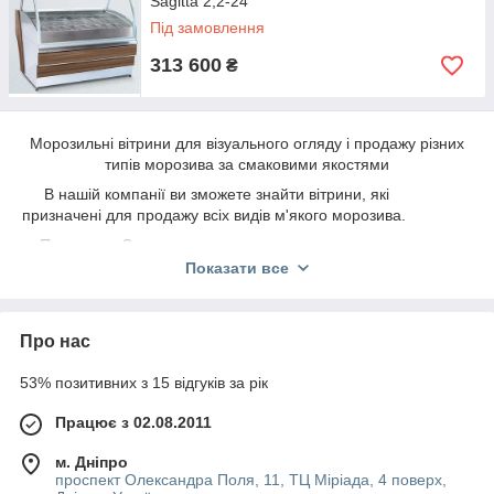
Sagitta 2,2-24
Під замовлення
313 600
₴
Морозильні вітрини для візуального огляду і продажу різних
типів морозива за смаковими якостями
В нашій компанії ви зможете знайти вітрини, які
призначені для продажу всіх видів м'якого морозива.
Поставки з Європи, послуги монтажу
і обслуговування, гарантія - це E-group. Ми представлені в
Показати все
містах Дніпро, Харків і Одеса.
Про нас
53% позитивних з 15 відгуків за рік
Працює з 02.08.2011
м. Дніпро
проспект Олександра Поля, 11, ТЦ Міріада, 4 поверх,