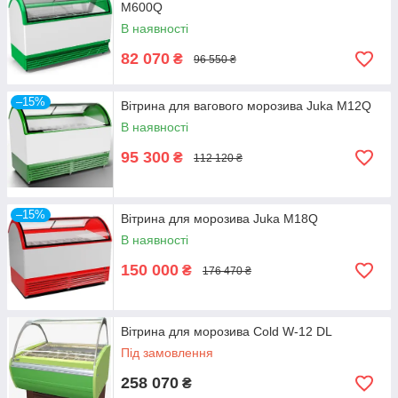
M600Q
В наявності
82 070
₴
96 550 ₴
–15%
Вітрина для вагового морозива Juka M12Q
В наявності
95 300
₴
112 120 ₴
–15%
Вітрина для морозива Juka M18Q
В наявності
150 000
₴
176 470 ₴
Вітрина для морозива Cold W-12 DL
Під замовлення
258 070
₴