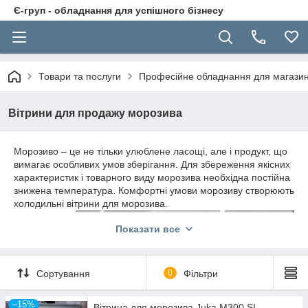
Є-груп - обладнання для успішного бізнесу
Товари та послуги
Професійне обладнання для магазині
Вітрини для продажу морозива
Морозиво – це не тільки улюблене ласощі, але і продукт, що
вимагає особливих умов зберігання. Для збереження якісних
характеристик і товарного виду морозива необхідна постійна
знижена температура. Комфортні умови морозиву створюють
холодильні вітрини для морозива.
Вітрина для
Показати все
морозива
являє собою
морозильний
Сортування
0
Фільтри
лар, який
обладнаний
прозорою
–15%
Вітрина для морозива Juka M300 SL