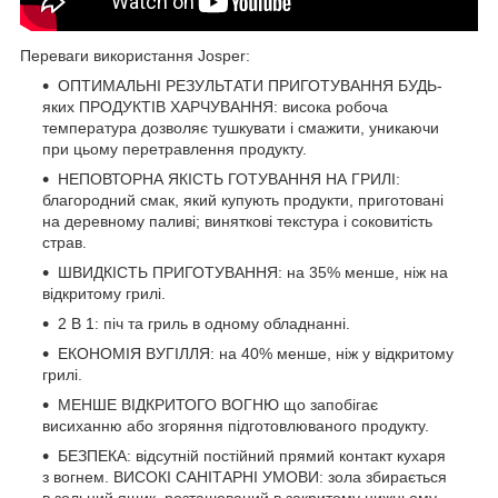
Переваги використання Josper:
ОПТИМАЛЬНІ РЕЗУЛЬТАТИ ПРИГОТУВАННЯ БУДЬ-
яких ПРОДУКТІВ ХАРЧУВАННЯ: висока робоча
температура дозволяє тушкувати і смажити, уникаючи
при цьому перетравлення продукту.
НЕПОВТОРНА ЯКІСТЬ ГОТУВАННЯ НА ГРИЛІ:
благородний смак, який купують продукти, приготовані
на деревному паливі; виняткові текстура і соковитість
страв.
ШВИДКІСТЬ ПРИГОТУВАННЯ: на 35% менше, ніж на
відкритому грилі.
2 В 1: піч та гриль в одному обладнанні.
ЕКОНОМІЯ ВУГІЛЛЯ: на 40% менше, ніж у відкритому
грилі.
МЕНШЕ ВІДКРИТОГО ВОГНЮ що запобігає
висиханню або згоряння підготовлюваного продукту.
БЕЗПЕКА: відсутній постійний прямий контакт кухаря
з вогнем. ВИСОКІ САНІТАРНІ УМОВИ: зола збирається
в зольний ящик, розташований в закритому нижньому