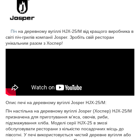
Піч
на деревному вугіллі HJX-25/M від кращого виробника в
світі піч-грилів компанії Josper. Зробіть свій ресторан
унікальним разом з Хоспер!
Опис печі на деревному вугіллі Josper HJX-25/M:
Піч настільна на деревному вугіллі Josper (Хоспер) HJX-25/M
призначена для приготування м'яса, овочів, риби,
підсмажування хліба. Моделі серії HJX-25 в змозі
обслуговувати ресторани з кількістю посадочних місць до
півсотні. У печі використовується чистий деревне вугілля або