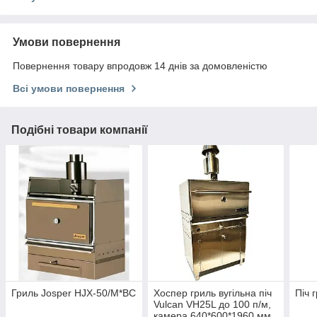
Умови повернення
Повернення товару впродовж 14 днів за домовленістю
Всі умови повернення
Подібні товари компанії
Гриль Josper HJX-50/M*BC
Хоспер гриль вугільна піч
Піч 
Vulcan VH25L до 100 п/м,
камера 640*600*1960 мм.