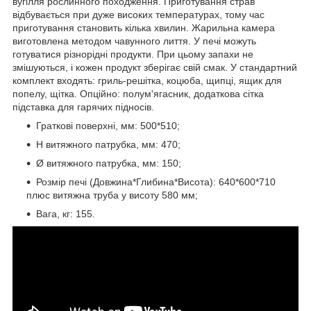
вугілля рослинного походження. Приготування страв
відбувається при дуже високих температурах, тому час
приготування становить кілька хвилин. Жарильна камера
виготовлена методом чавунного лиття. У печі можуть
готуватися різнорідні продукти. При цьому запахи не
змішуються, і кожен продукт зберігає свій смак. У стандартний
комплект входять: гриль-решітка, коцюба, щипці, ящик для
попелу, щітка. Опційно: полум'ягасник, додаткова сітка
підставка для гарячих підносів.
Граткові поверхні, мм: 500*510;
H витяжного патрубка, мм: 470;
Ø витяжного патрубка, мм: 150;
Розмір печі (Довжина*Глибина*Висота): 640*600*710
плюс витяжна труба у висоту 580 мм;
Вага, кг: 155.