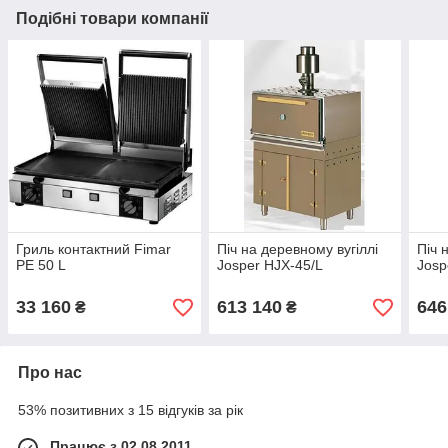
Подібні товари компанії
Гриль контактний Fimar
Піч на деревному вугіллі
Піч 
PE 50 L
Josper HJX-45/L
Josp
33 160
613 140
646
₴
₴
Про нас
53% позитивних з 15 відгуків за рік
Працює з 02.08.2011