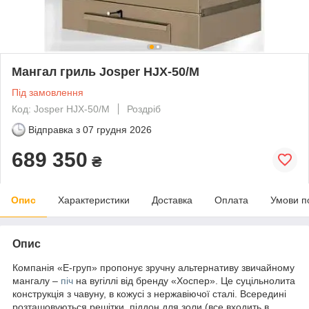
Мангал гриль Josper HJX-50/M
Під замовлення
Код: Josper HJX-50/M
Роздріб
Відправка з
07 грудня 2026
689 350
₴
Опис
Характеристики
Доставка
Оплата
Умови п
Опис
Компанія «Е-груп» пропонує зручну альтернативу звичайному
мангалу –
піч
на вугіллі від бренду «Хоспер». Це суцільнолита
конструкція з чавуну, в кожусі з нержавіючої сталі. Всередині
розташовуються решітки, піддон для золи (все входить в