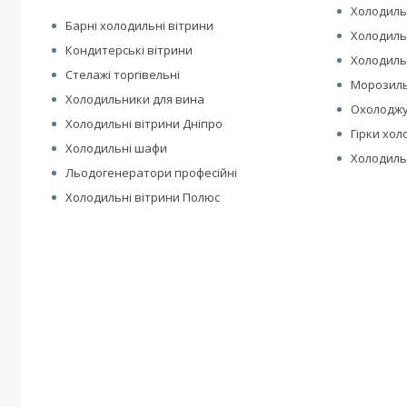
Холодиль
Барні холодильні вітрини
Холодиль
Кондитерські вітрини
Холодильн
Стелажі торгівельні
Морозиль
Холодильники для вина
Охолоджу
Холодильні вітрини Дніпро
Гірки хол
Холодильні шафи
Холодиль
Льодогенератори професійні
Холодильні вітрини Полюс