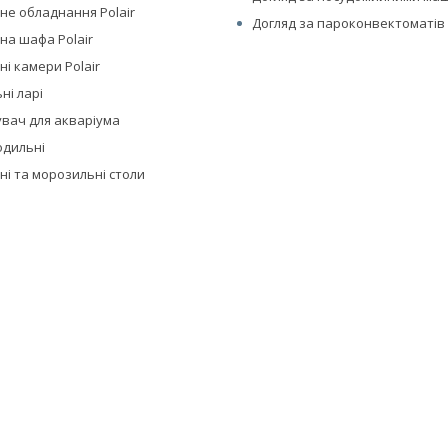
не обладнання Polair
Догляд за пароконвектоматів 
на шафа Polair
і камери Polair
ні ларі
вач для акваріума
одильні
ні та морозильні столи