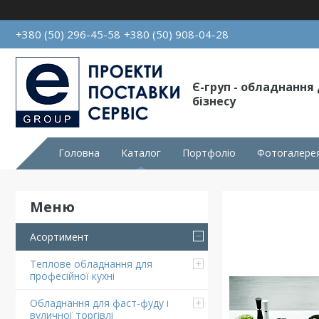
+380 (50) 296-45-58
+380 (50) 908-04-28
Є-груп - обладнання
бізнесу
Головна
Каталог
Портфоліо
Фотогалере
Асортимент
Теплове обладнання для
професійної кухні
Обладнання для фаст-фуду і
вуличної торгівлі