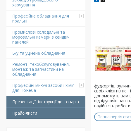
харчування
Професійне обладнання для
пральні
Промислові холодильні та
морозильні камери з сендвіч
панелей
Б/у та уцінене обладнання
Ремонт, техобслуговування,
монтаж та запчастини на
обладнання
Професійні миючі засоби і хімія
фудкортів, вулично
для HoReCa
своїх клієнтів не 
допоможуть вам ш
відвідувачів навіт
Презентації, інструкції до товарів
надійність роботи
Прайс-листи
Повна версія стат