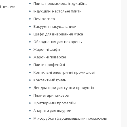
Плита промислова індукційна
і печами
Індукційні настольні плити
Печі хоспер
Вакуумні пакувальники
Шафи для визрівання м'яса
Обладнання для пекарень
Жарочні шафи
Жарочні поверхні
Плити професійні
Коптильні електричні промислові
Контактний гриль
Дегідратори для сушки продуктів
Планетарні міксери
Фритюрниці професійні
Апарати для шаурми
М'ясорубки і фаршемешалки промислові