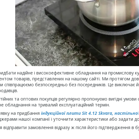
ридбати надійне і високоефективне обладнання на промислову ку
том товарів, представлених на нашому сайті. Ми протягом довги
ими співпрацюємо безпосередньо без посередників. Це виключає 
родавців.
стійних та оптових покупців регулярно пропонуємо вигідні умови
е обладнання на тривалий експлуатаційний термін.
явку на придбання
індукційної плити Sit 4.12 Skvara, настільно
ї
джерами нашої компанії і уточнити характеристики або задати д
 відправити замовлення відразу ж після його підтвердження в бу