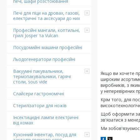
печі, шафи розстоювання
Печі для піци на дровах, газові,
електричні та аксесуари до них
Професійні мангали, коптильні,
грилі Josper та Vulcan
Посудомийні машини професійні
Льодогенератори професійні
Вакуумні пакувальники,
Якщо ви хочете п
термопакувальники, гарячі
широким асортимен
столи, sous vide
виробників, з як
у неперевірених п
Слайсери гастрономічні
Крім того, для по
високотехнологічн
Стерилізатори для ножів
Щоб оформити за
Інсектицидні лампи електричні
зв'язатися з мене
від комах
Ми зобов'язуємося
Кухонний інвентар, посуд для
закладів громадського