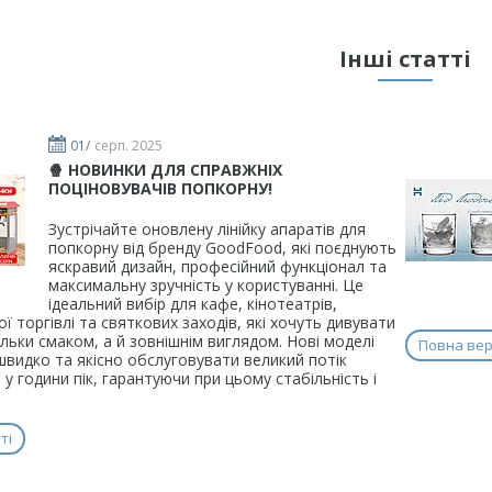
Інші статті
01/
серп. 2025
🍿 НОВИНКИ ДЛЯ СПРАВЖНІХ
ПОЦІНОВУВАЧІВ ПОПКОРНУ!
Зустрічайте оновлену лінійку апаратів для
попкорну від бренду GoodFood, які поєднують
яскравий дизайн, професійний функціонал та
максимальну зручність у користуванні. Це
ідеальний вибір для кафе, кінотеатрів,
ї торгівлі та святкових заходів, які хочуть дивувати
тільки смаком, а й зовнішнім виглядом. Нові моделі
Повна верс
видко та якісно обслуговувати великий потік
ь у години пік, гарантуючи при цьому стабільність і
.
ті