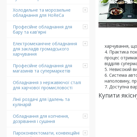
Холодильне та морозильне
обладнання для HoReCa
Професійне обладнання для
бару та кав'ярні
Електромеханічне обладнання
харчування, що
для закладів громадського
Практика пок
харчування
процес отриман
відділів суперм
Професійне обладнання для
Невисокий ви
магазинів та супермаркетів
Система авто
наполовину, пр
Обладнання з нержавіючої сталі
Доступна вар
для харчової промисловості
Купити якісн
Лінії роздачі для їдалень та
кулінарій
Обладнання для копчення,
дозрівання і сушіння
Пароконвектомати, конвекційні