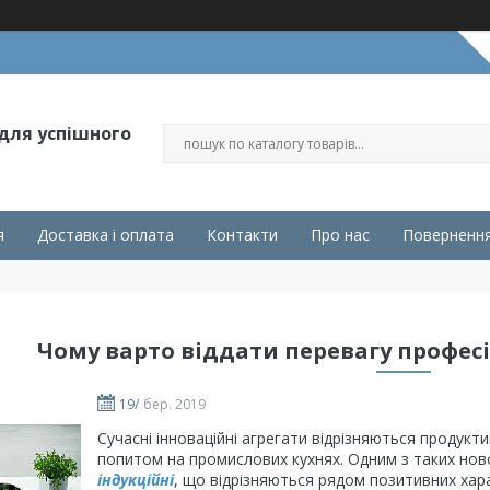
 для успішного
я
Доставка і оплата
Контакти
Про нас
Повернення
Чому варто віддати перевагу професі
19/
бер. 2019
Сучасні інноваційні агрегати відрізняються продук
попитом на промислових кухнях. Одним з таких но
індукційні
, що відрізняються рядом позитивних хара