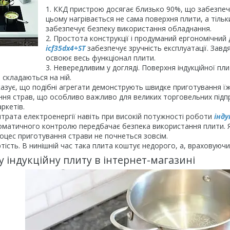
ККД пристрою досягає близько 90%, що забезпечу
цьому нагрівається не сама поверхня плити, а тільки
забезпечує безпеку використання обладнання.
Простота конструкції і продуманий ергономічний
icf35dx4+ST
забезпечує зручність експлуатації. Завд
освоює весь функціонал плити.
Невередливим у догляді. Поверхня індукційної пли
 складаються на ній.
азує, що подібні агрегати демонструють швидке приготування їж
ня страв, що особливо важливо для великих торговельних підприє
аркетів.
трата електроенергії навіть при високій потужності роботи
інду
матичного контролю передбачає безпека використання плити. Я
оцес приготування страви не почнеться зовсім.
тість. В нинішній час така плита коштує недорого, а, враховуючи
у індукційну плиту в інтернет-магазині