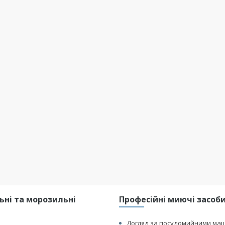
ні та морозильні
Професійні миючі засоби 
Догляд за посудомийними ма