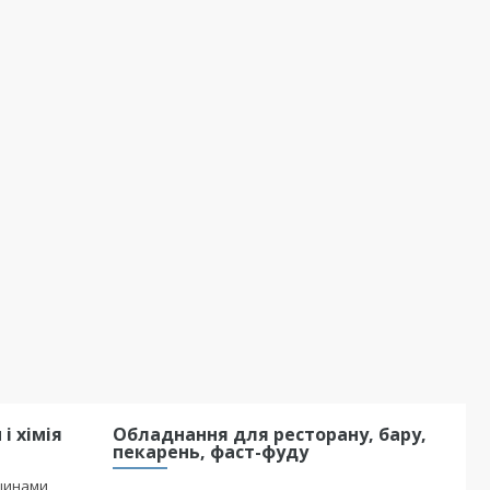
і хімія
Обладнання для ресторану, бару,
пекарень, фаст-фуду
шинами