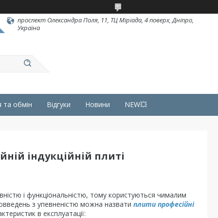
проспект Олександра Поля, 11, ТЦ Міріада, 4 поверх, Дніпро,
Україна
 та обмін
Відгуки
Новини
NEW💥
йній індукційній плиті
тивністю і функціональністю, тому користуються чималим
вовведень з упевненістю можна назвати
плити професійні
ктеристик в експлуатації: