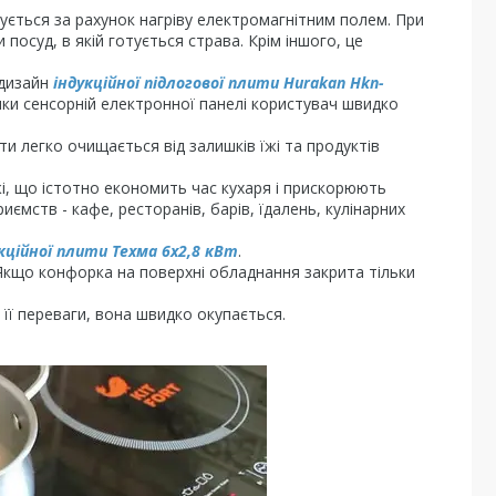
ється за рахунок нагріву електромагнітним полем. При
 посуд, в якій готується страва. Крім іншого, це
 дизайн
індукційної підлогової плити Hurakan Hkn-
яки сенсорній електронної панелі користувач швидко
ти легко очищається від залишків їжі та продуктів
і, що істотно економить час кухаря і прискорюють
мств - кафе, ресторанів, барів, їдалень, кулінарних
кційної плити Техма 6х2,8 кВт
.
кщо конфорка на поверхні обладнання закрита тільки
 її переваги, вона швидко окупається.