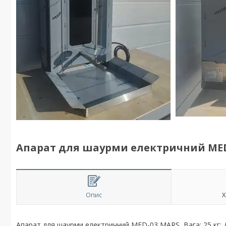
Апарат для шаурми електричний ME
Опис
Х
Апарат для шаурми електричний MED-03 MARS Вага: 25 кг; 