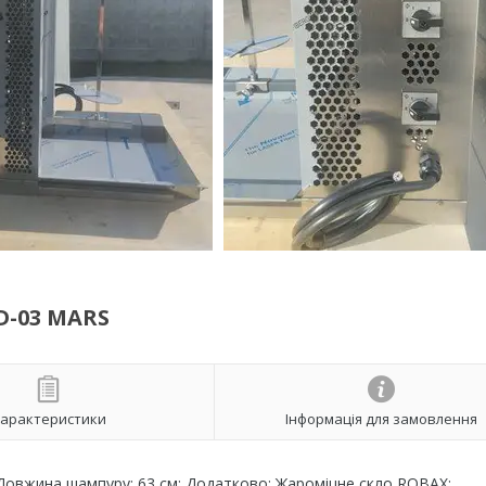
D-03 MARS
арактеристики
Інформація для замовлення
Довжина шампуру: 63 см; Додатково: Жароміцне скло ROBAX;