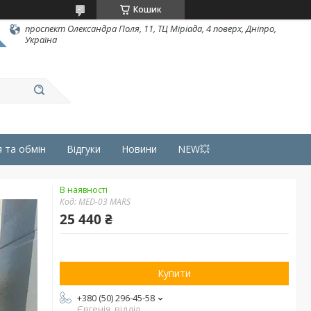
Кошик
проспект Олександра Поля, 11, ТЦ Міріада, 4 поверх, Дніпро,
Україна
 та обмін
Відгуки
Новини
NEW💥
В наявності
Код:
MED-03 MARS
25 440 ₴
Купити
+380 (50) 296-45-58
Євгенія, відділ