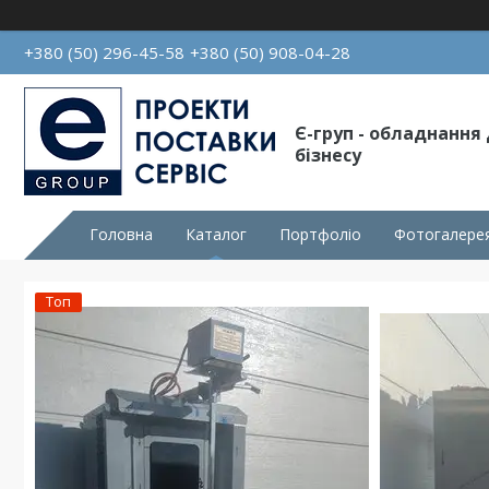
+380 (50) 296-45-58
+380 (50) 908-04-28
Є-груп - обладнання
бізнесу
Головна
Каталог
Портфоліо
Фотогалере
Топ