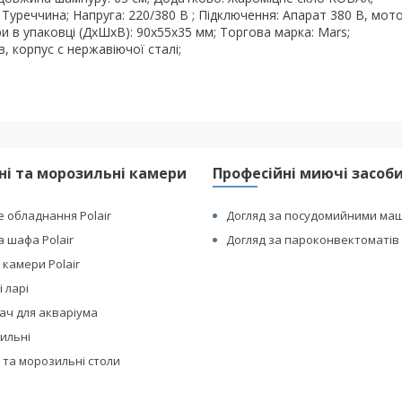
к: Туреччина; Напруга: 220/380 В ; Підключення: Апарат 380 В, мот
ри в упаковці (ДхШхВ): 90х55х35 мм; Торгова марка: Mars;
, корпус с нержавіючої сталі;
і та морозильні камери
Професійні миючі засоби 
 обладнання Polair
Догляд за посудомийними ма
 шафа Polair
Догляд за пароконвектоматів 
 камери Polair
 ларі
ач для акваріума
дильні
 та морозильні столи