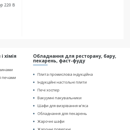
ор 220 В
і хімія
Обладнання для ресторану, бару,
пекарень, фаст-фуду
шинами
Плита промислова індукційна
і печами
Індукційні настольні плити
Печі хоспер
Вакуумні пакувальники
Шафи для визрівання м'яса
Обладнання для пекарень
Жарочні шафи
Жарочні поверхні