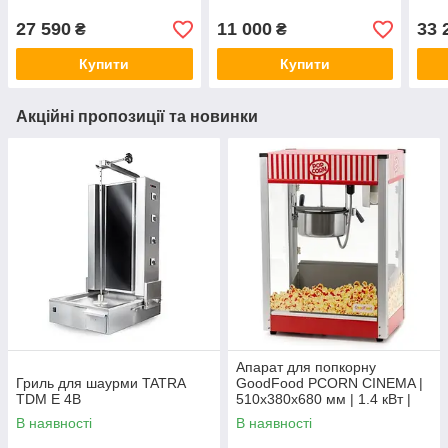
27 590
11 000
33 
₴
₴
Купити
Купити
Акційні пропозиції та новинки
Апарат для попкорну
Гриль для шаурми TATRA
GoodFood PCORN CINEMA |
TDM E 4B
510x380x680 мм | 1.4 кВт |
230В
В наявності
В наявності