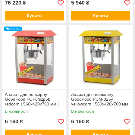
76 220
5 940
₴
₴
Купити
Купити
Новинка
Апарат для попкорну
Апарат для попкорну
GoodFood POP6/szp6b
GoodFood PCM-826y
redcorn | 560x420x760 мм |
yellowcorn | 560x420x760 мм
1.4 кВт | 230В
| 1.4 кВт | 230В
В наявності
В наявності
6 160
6 160
₴
₴
Купити
Купити