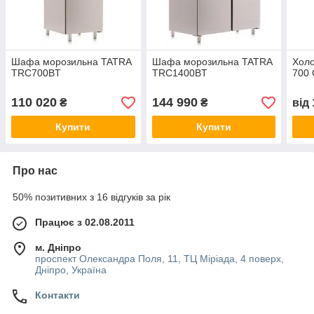
Шафа морозильна TATRA
Шафа морозильна TATRA
Холо
TRC700BT
TRC1400BT
700
110 020
144 990
₴
₴
від
Купити
Купити
Про нас
50% позитивних з 16 відгуків за рік
Працює з 02.08.2011
м. Дніпро
проспект Олександра Поля, 11, ТЦ Міріада, 4 поверх,
Дніпро, Україна
Контакти