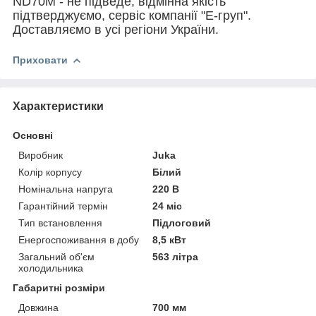
ND70М - не підведе, відмінна якість
підтверджуємо, сервіс компанії "Е-груп".
Доставляємо в усі регіони України.
Приховати
Характеристики
Основні
Виробник
Juka
Колір корпусу
Білий
Номінальна напруга
220 В
Гарантійний термін
24 міс
Тип встановлення
Підлоговий
Енергоспоживання в добу
8,5 кВт
Загальний об'єм
563 літра
холодильника
Габаритні розміри
Довжина
700 мм