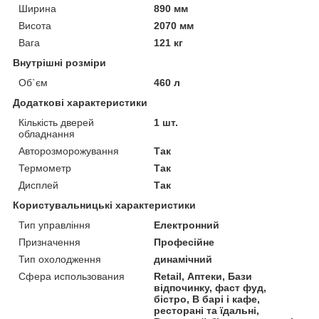
Ширина
890 мм
Висота
2070 мм
Вага
121 кг
Внутрішні розміри
Об`єм
460 л
Додаткові характеристики
Кількість дверей
1 шт.
обладнання
Авторозморожування
Так
Термометр
Так
Дисплей
Так
Користувальницькі характеристики
Тип управління
Електронний
Призначення
Професійне
Тип охолодження
динамічний
Сфера использования
Retail, Аптеки, Бази
відпочинку, фаст фуд,
бістро, В барі і кафе,
ресторані та їдальні,