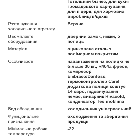
Готельний бізнес, для кухні
громадського харчування,
для піцерії, для харчових
виробництв/цехів
Розташування
Верхнє
холодильного агрегату
В комплекте
дверний замок, ніжки, 5
оборудования
полиць
Матеріал
оцинкована сталь з
полімерним покриттям
Особливості
навантаження на полицю не
більше 30 кг., R404a фреон,
компресор
Embraco/Danfoss,
термоконтроллер Carel,
додаткова полиця коштує
14 євро, підсвічування
немає, випарник Rivacold,
конденсатор Technoklima
Вид обладнання
холодильник універсальний
Функціональне
охолодження та зберігання
призначення
продукції
Мінімальна робоча
-22
температура