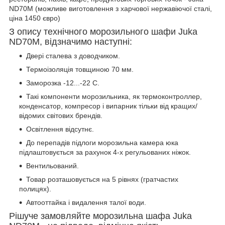
ND70М (можливе виготовлення з харчової нержавіючої сталі,
ціна 1450 євро)
З опису технічного морозильного шафи Juka
ND70М, відзначимо наступні:
Двері сталева з доводчиком.
Термоізоляція товщиною 70 мм.
Заморозка -12...-22 С.
Такі компоненти морозильника, як термоконтроллер,
конденсатор, компресор і випарник тільки від кращих/
відомих світових брендів.
Освітлення відсутнє.
До перепадів підлоги морозильна камера юка
підлаштовується за рахунок 4-х регульованих ніжок.
Вентильований.
Товар розташовується на 5 рівнях (гратчастих
полицях).
Автооттайка і видалення талої води.
Рішуче замовляйте морозильна шафа Juka