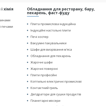
і хімія
Обладнання для ресторану, бару,
пекарень, фаст-фуду
шинами
Плита промислова індукційна
і печами
Індукційні настольні плити
Печі хоспер
Вакуумні пакувальники
Шафи для визрівання м'яса
Обладнання для пекарень
Жарочні шафи
Жарочні поверхні
Плити професійні
Коптильні електричні промислові
Контактний гриль
Дегідратори для сушки продуктів
Планетарні міксери