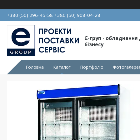
+380 (50) 296-45-58
+380 (50) 908-04-28
Є-груп - обладнання
бізнесу
Головна
Каталог
Портфоліо
Фотогалере