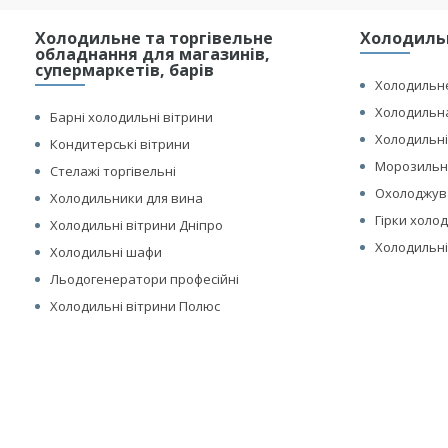
Холодильне та торгівельне
Холодильн
обладнання для магазинів,
супермаркетів, барів
Холодильне
Холодильна
Барні холодильні вітрини
Холодильні
Кондитерські вітрини
Морозильні
Стелажі торгівельні
Охолоджув
Холодильники для вина
Гірки холо
Холодильні вітрини Дніпро
Холодильні
Холодильні шафи
Льодогенератори професійні
Холодильні вітрини Полюс