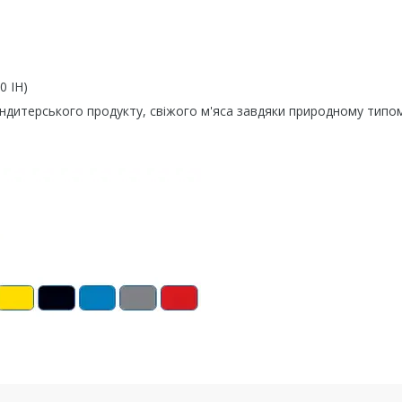
0 ІН)
ондитерського продукту, свіжого м'яса завдяки природному типо