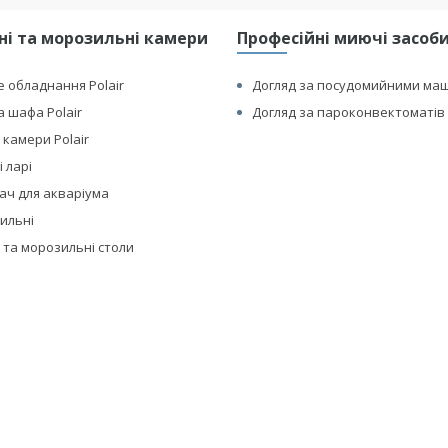
і та морозильні камери
Професійні миючі засоби 
 обладнання Polair
Догляд за посудомийними ма
 шафа Polair
Догляд за пароконвектоматів 
 камери Polair
 ларі
ач для акваріума
дильні
 та морозильні столи