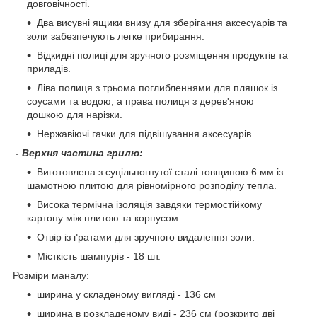
довговічності.
Два висувні ящики внизу для зберігання аксесуарів та
золи забезпечують легке прибирання.
Відкидні полиці для зручного розміщення продуктів та
приладів.
Ліва полиця з трьома поглибленнями для пляшок із
соусами та водою, а права полиця з дерев'яною
дошкою для нарізки.
Нержавіючі гачки для підвішування аксесуарів.
- Верхня частина грилю:
Виготовлена ​​з суцільногнутої сталі товщиною 6 мм із
шамотною плитою для рівномірного розподілу тепла.
Висока термічна ізоляція завдяки термостійкому
картону між плитою та корпусом.
Отвір із ґратами для зручного видалення золи.
Місткість шампурів - 18 шт.
Розміри маналу:
ширина у складеному вигляді - 136 см
ширина в розкладеному виді - 236 см (розкрито дві