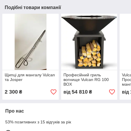
Подібні товари компанії
Щипці для мангалу Vulcan
Професійний гриль
Vulc
та Josper
вогнище Vulcan RG 100
Проф
BOX
манг
пара
2 300
54 810
₴
від
₴
від
150
Про нас
53% позитивних з 15 відгуків за рік