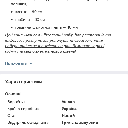
полички)
висота – 90 см
глибина – 60 см
товщина шамотної плити – 40 мм.
Цей гриль-мангал - ідеальний вибір для ресторанів та
кафе, які прагнуть запропонувати своїм клієнтам
найкращий смак та якість страв. Замовте зараз і
підніміть свій бізнес на новий рівень!
Приховати
Характеристики
Основні
Виробник
Vulcan
Країна виробник
Україна
Стан
Новий
Вид гриль обладнання
Гриль шампурний