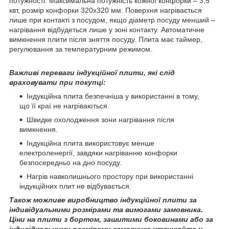
потужності. Максимальна потужність кожної конфорки – 3,5
квт, розмір конфорки 320х320 мм. Поверхня нагрівається
лише при контакті з посудом, якщо діаметр посуду менший –
нагрівання відбудеться лише у зоні контакту. Автоматичне
вимкнення плити після зняття посуду. Плита має таймер,
регулювання за температурним режимом.
Важливі переваги індукційної плити, які слід
враховувати при покупці:
Індукційна плита безпечніша у використанні в тому,
що її краї не нагріваються.
Швидке охолодження зони нагрівання після
вимкнення.
Індукційна плита використовує менше
електроленергії, завдяки нагріванню конфорки
безпосередньо на дно посуду.
Нагрів навколишнього простору при використанні
індукційних плит не відбувається.
Також можливе виробництво індукційної плити за
індивідуальними розмірами та вимогами замовника.
Ціни на плити з бортом, зашитими боковинами або за
індивідуальними розмірами замовника уточнюйте у