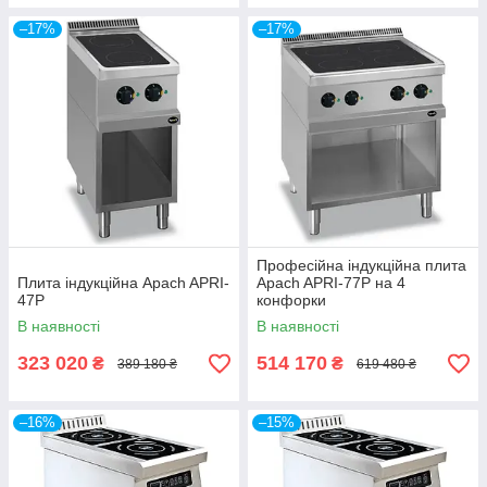
–17%
–17%
Професійна індукційна плита
Плита індукційна Apach APRI-
Apach APRI-77P на 4
47P
конфорки
В наявності
В наявності
323 020
514 170
₴
₴
389 180 ₴
619 480 ₴
–16%
–15%