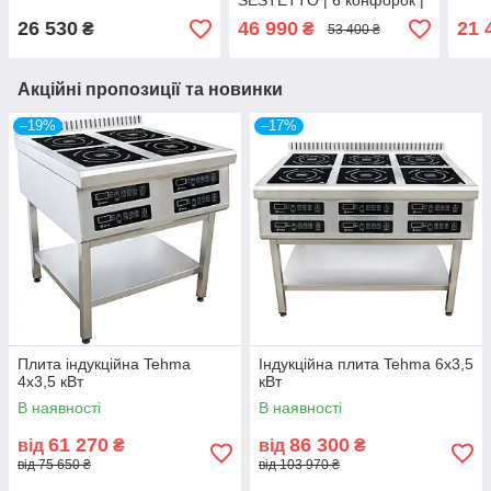
SESTETTO | 6 конфорок |
21 кВт | 380 В
26 530
46 990
21 
₴
₴
53 400 ₴
Акційні пропозиції та новинки
–19%
–17%
Плита індукційна Tehma
Індукційна плита Tehma 6х3,5
4х3,5 кВт
кВт
В наявності
В наявності
61 270
86 300
від
₴
від
₴
від 75 650 ₴
від 103 970 ₴