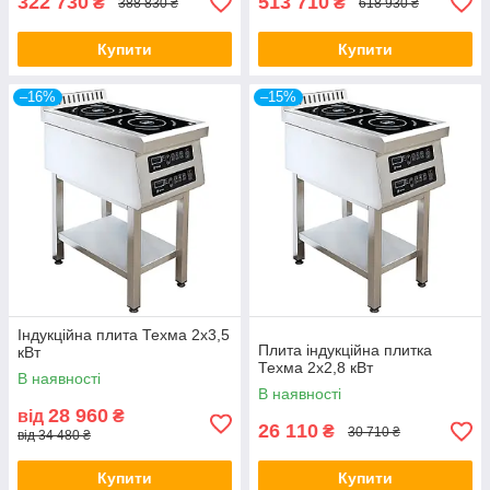
322 730
513 710
₴
₴
388 830 ₴
618 930 ₴
Купити
Купити
–16%
–15%
Індукційна плита Техма 2х3,5
Плита індукційна плитка
кВт
Техма 2х2,8 кВт
В наявності
В наявності
28 960
від
₴
26 110
₴
30 710 ₴
від 34 480 ₴
Купити
Купити