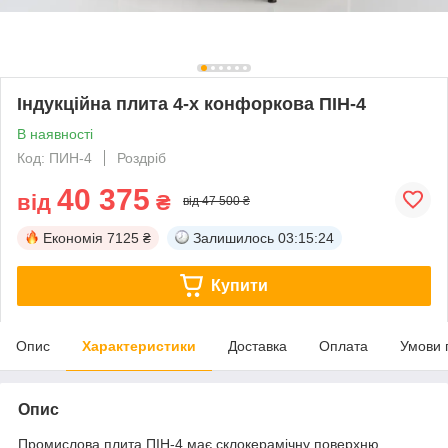
Індукційна плита 4-х конфоркова ПІН-4
В наявності
Код: ПИН-4
Роздріб
40 375
від
₴
від 47 500 ₴
Економія
7125 ₴
Залишилось
03:15:24
Купити
Опис
Характеристики
Доставка
Оплата
Умови 
Опис
Промислова плита ПІН-4 має склокерамічну поверхню