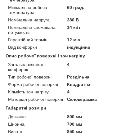
Мінімальна робоча
60 град.
температура
Номінальна напруга
380 В
Номінальна споживана
14 кВт
потужність
Гарантійний термін
12 міс
Вид конфорки
індукційна
Опис робочої поверхні і зон нагріву
Загальна кількість
4
конфорок
Тип робочої поверхні
Роздільна
Форма робочої поверхні
Квадратна
Кількість зон нагріву
4
Матеріал робочої поверхні
Склокераміка
Габаритні розміри
Довжина
800 мм
Ширина
700 мм
Висота
850 мм