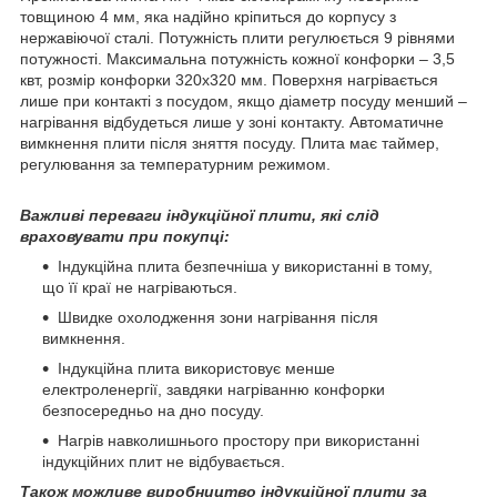
товщиною 4 мм, яка надійно кріпиться до корпусу з
нержавіючої сталі. Потужність плити регулюється 9 рівнями
потужності. Максимальна потужність кожної конфорки – 3,5
квт, розмір конфорки 320х320 мм. Поверхня нагрівається
лише при контакті з посудом, якщо діаметр посуду менший –
нагрівання відбудеться лише у зоні контакту. Автоматичне
вимкнення плити після зняття посуду. Плита має таймер,
регулювання за температурним режимом.
Важливі переваги індукційної плити, які слід
враховувати при покупці:
Індукційна плита безпечніша у використанні в тому,
що її краї не нагріваються.
Швидке охолодження зони нагрівання після
вимкнення.
Індукційна плита використовує менше
електроленергії, завдяки нагріванню конфорки
безпосередньо на дно посуду.
Нагрів навколишнього простору при використанні
індукційних плит не відбувається.
Також можливе виробництво індукційної плити за