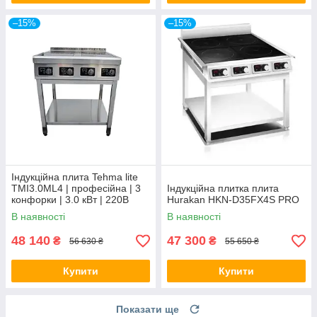
–15%
–15%
Індукційна плита Tehma lite
TMI3.0ML4 | професійна | 3
Індукційна плитка плита
конфорки | 3.0 кВт | 220В
Hurakan HKN-D35FX4S PRO
В наявності
В наявності
48 140
47 300
₴
₴
56 630 ₴
55 650 ₴
Купити
Купити
Показати ще