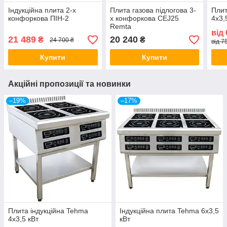
Індукційна плита 2-х
Плита газова підлогова 3-
Плит
конфоркова ПІН-2
х конфоркова CEJ25
4х3,
Remta
від
21 489
20 240
₴
₴
24 700 ₴
від 7
Купити
Купити
Акційні пропозиції та новинки
–19%
–17%
Плита індукційна Tehma
Індукційна плита Tehma 6х3,5
4х3,5 кВт
кВт