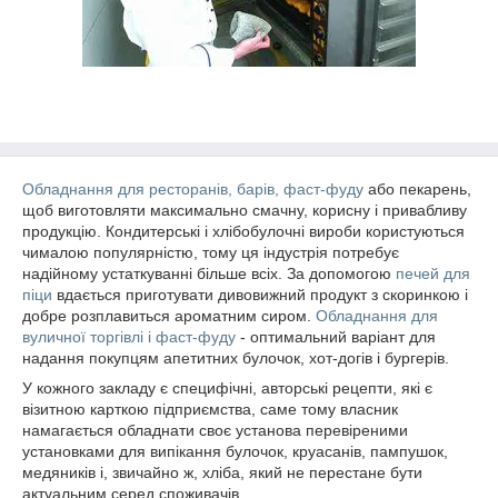
Обладнання для ресторанів, барів, фаст-фуду
або пекарень,
щоб виготовляти максимально смачну, корисну і привабливу
продукцію. Кондитерські і хлібобулочні вироби користуються
чималою популярністю, тому ця індустрія потребує
надійному устаткуванні більше всіх. За допомогою
печей для
піци
вдається приготувати дивовижний продукт з скоринкою і
добре розплавиться ароматним сиром.
Обладнання для
вуличної торгівлі і фаст-фуду
- оптимальний варіант для
надання покупцям апетитних булочок, хот-догів і бургерів.
У кожного закладу є специфічні, авторські рецепти, які є
візитною карткою підприємства, саме тому власник
намагається обладнати своє установа перевіреними
установками для випікання булочок, круасанів, пампушок,
медяників і, звичайно ж, хліба, який не перестане бути
актуальним серед споживачів.