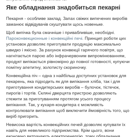
Яке обладнання знадобиться пекарні
Пекарня - особливе заклад. Запах свіжих випечених виробів
заманює відвідувачів скуштувати щось новеньке.
Щоб випічка була смачніше і привабливіше, необхідні.
Пароконвекционные і конвекційні печі
. Принцип роботи цих
установок дозволяє приготувати продукцію максимально
швидко і якісно. За рахунок конвекції гарячого повітря, що
нагнітається парою або інфрачервоним випромінюванням,
продукт випікається рівномірно до повної готовності, купуючи
помітну апетитну, золотисту скориночку.
Конвекційна піч – одна з найбільш доступних установок для
пекарень, яка підходить як для випікання хліба, так і для
приготування кондитерських виробів – булочок, тістечок,
пирогів і тортів. Скляні дверцята пристрою дозволяють
стежити за приготуванням протягом усього процесу
випікання. Так, у кухаря-кондитера є можливість
контролювати випікання щоб виключити ймовірність того, що
виріб пригорить.
Невисока вартість конвекційних печей дозволяє купувати їх
навіть для невеликого підприємства. Крім цього, вони
економно витрачають електроенергію, тому обладнання