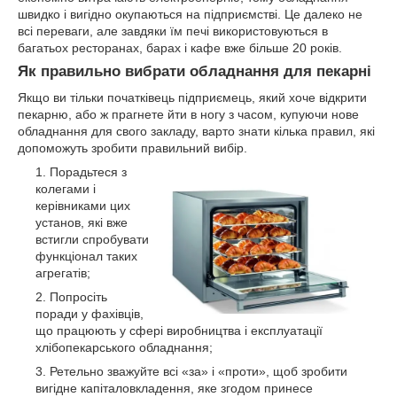
швидко і вигідно окупаються на підприємстві. Це далеко не
всі переваги, але завдяки їм печі використовуються в
багатьох ресторанах, барах і кафе вже більше 20 років.
Як правильно вибрати обладнання для пекарні
Якщо ви тільки початківець підприємець, який хоче відкрити
пекарню, або ж прагнете йти в ногу з часом, купуючи нове
обладнання для свого закладу, варто знати кілька правил, які
допоможуть зробити правильний вибір.
Порадьтеся з
колегами і
керівниками цих
установ, які вже
встигли спробувати
функціонал таких
агрегатів;
Попросіть
поради у фахівців,
що працюють у сфері виробництва і експлуатації
хлібопекарського обладнання;
Ретельно зважуйте всі «за» і «проти», щоб зробити
вигідне капіталовкладення, яке згодом принесе