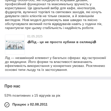
бренду GoodFood, які поєднують яскравий дизайн,
професійний функціонал та максимальну зручність у
користуванні. Це ідеальний вибір для кафе, кінотеатрів,
фудкортів, вуличної торгівлі та святкових заходів, які хочуть
дивувати своїх клієнтів не тільки смаком, а й зовнішнім
виглядом. Нові моделі допоможуть вам швидко та якісно
обслуговувати великий потік відвідувачів навіть у години пік,
гарантуючи при цьому стабільність і надійність роботи.
01.05.2025
🧊Лід - це не просто кубики в склянці🧊
​Лід — незамінний елемент у багатьох сферах: від гастрономії
до медицини. Його форми та властивості визначають
ефективність використання у конкретних умовах. Розглянемо
основні типи льоду та їх застосування.
Про нас
53% позитивних з 15 відгуків за рік
Працює з 02.08.2011