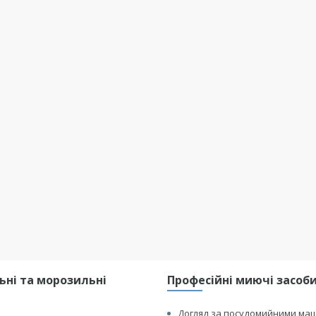
ні та морозильні
Професійні миючі засоби 
Догляд за посудомийними ма