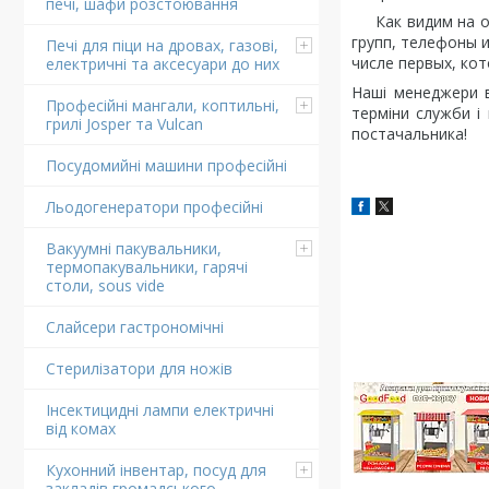
печі, шафи розстоювання
Как видим на об
групп, телефоны 
Печі для піци на дровах, газові,
числе первых, кот
електричні та аксесуари до них
Наші менеджери в
Професійні мангали, коптильні,
терміни служби і 
грилі Josper та Vulcan
постачальника!
Посудомийні машини професійні
Льодогенератори професійні
Вакуумні пакувальники,
термопакувальники, гарячі
столи, sous vide
Слайсери гастрономічні
Стерилізатори для ножів
Інсектицидні лампи електричні
від комах
Кухонний інвентар, посуд для
закладів громадського