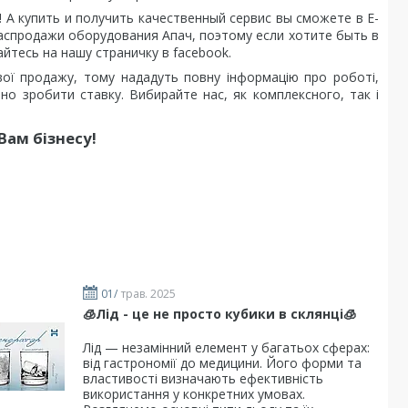
 А купить и получить качественный сервис вы сможете в Е-
аспродажи оборудования Апач, поэтому если хотите быть в
йтесь на нашу страничку в facebook.
вої продажу, тому нададуть повну інформацію про роботі,
бно зробити ставку. Вибирайте нас, як комплексного, так і
Вам бізнесу!
01/
трав. 2025
🧊Лід - це не просто кубики в склянці🧊
​Лід — незамінний елемент у багатьох сферах:
від гастрономії до медицини. Його форми та
властивості визначають ефективність
використання у конкретних умовах.