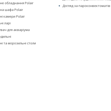
не обладнання Polair
Догляд за пароконвектоматів 
на шафа Polair
і камери Polair
ні ларі
вач для акваріума
одильні
ні та морозильні столи