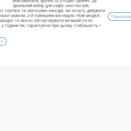
максимальну зручність у користуванні. Це
ідеальний вибір для кафе, кінотеатрів,
ї торгівлі та святкових заходів, які хочуть дивувати
тільки смаком, а й зовнішнім виглядом. Нові моделі
Повна верс
видко та якісно обслуговувати великий потік
ь у години пік, гарантуючи при цьому стабільність і
.
ті