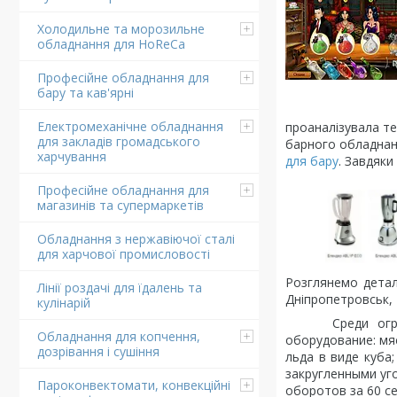
Холодильне та морозильне
обладнання для HoReCa
Професійне обладнання для
бару та кав'ярні
Електромеханічне обладнання
проаналізувала те
для закладів громадського
барного обладнанн
харчування
для бару
. Завдяки
Професійне обладнання для
магазинів та супермаркетів
Обладнання з нержавіючої сталі
для харчової промисловості
Розглянемо дета
Лінії роздачі для їдалень та
Дніпропетровськ, К
кулінарій
Среди огромног
Обладнання для копчення,
оборудование: мяс
дозрівання і сушіння
льда в виде куба
закругленными уг
Пароконвектомати, конвекційні
оборотов за 60 с