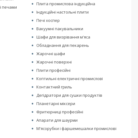
Плита промислова індукційна
і печами
Індукційні настольні плити
Печі хоспер
Вакуумні пакувальники
Шафи для визрівання м'яса
Обладнання для пекарень
Жарочні шафи
Жарочні поверхні
Плити професійні
Коптильні електричні промислові
Контактний гриль
Дегідратори для сушки продуктів
Планетарні міксери
Фритюрниці професійні
Апарати для шаурми
М'ясорубки і фаршемешалки промислові