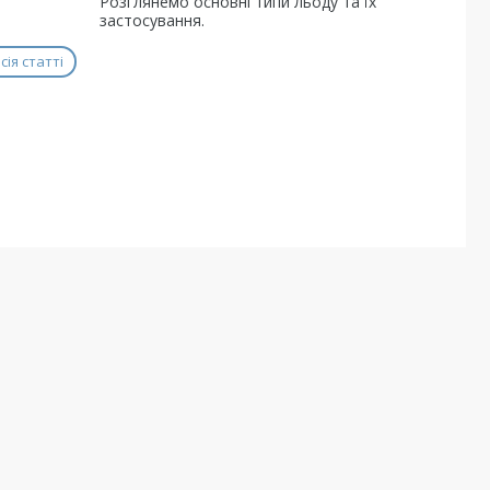
Розглянемо основні типи льоду та їх
застосування.
ія статті