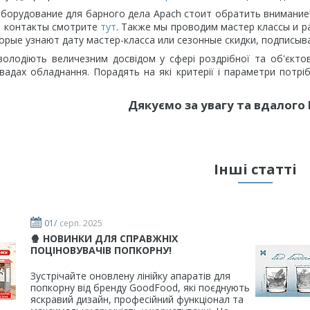
орудование для барного дела
Apach
стоит обратить внимание!
и контакты смотрите
тут
. Также мы проводим мастер классы и р
орые узнают дату мастер-класса или сезонные скидки, подписыва
олодіють величезним досвідом у сфері роздрібної та об'єкто
вадах обладнання. Порадять на які критерії і параметри потрі
Дякуємо за увагу та вдалого 
Інші статті
01/
серп. 2025
🍿 НОВИНКИ ДЛЯ СПРАВЖНІХ
ПОЦІНОВУВАЧІВ ПОПКОРНУ!
Зустрічайте оновлену лінійку апаратів для
попкорну від бренду GoodFood, які поєднують
яскравий дизайн, професійний функціонал та