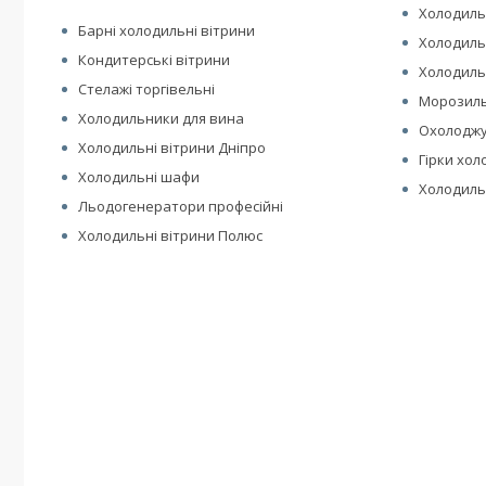
Холодиль
Барні холодильні вітрини
Холодиль
Кондитерські вітрини
Холодильн
Стелажі торгівельні
Морозиль
Холодильники для вина
Охолоджу
Холодильні вітрини Дніпро
Гірки хол
Холодильні шафи
Холодиль
Льодогенератори професійні
Холодильні вітрини Полюс