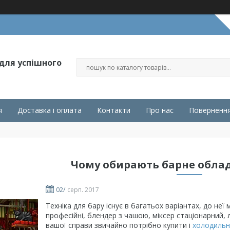
 для успішного
я
Доставка і оплата
Контакти
Про нас
Повернення
Чому обирають барне обла
02/
серп. 2017
Техніка для бару існує в багатьох варіантах
,
до неї 
професійні,
блендер
з чашою
, міксер
стаціонарний
,
вашої справи звичайно потрібно купити і
холодильн