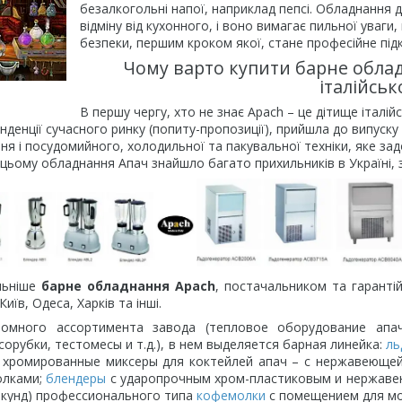
безалкогольні напої, наприклад пепсі
.
Обладнання д
відміну від кухонного
,
і воно вимагає пильної уваги,
безпеки, першим кроком якої, стане професійне під
Чому
варто купити барне обла
італійсь
В першу чергу, хто не знає
Apach –
це дітище італій
нденції сучасного ринку (попиту-пропозиції), прийшла до випуск
я і посудомийного, холодильної та пакувальної техніки, яке за
 цьому обладнання Апач знайшло багато прихильників в Україні, з
льніше
барне обладнання
Apach
, постачальником та гаранті
иїв, Одеса, Харків та інші.
о ассортимента завода (тепловое оборудование апач, п
орубки, тестомесы и т.д.), в нем выделяется барная линейка:
ль
; хромированные миксеры для коктейлей апач – с нержавеюще
олками;
блендеры
с ударопрочным хром-пластиковым и нержаве
екунд) профессионального типа
кофемолки
с помещением для мол