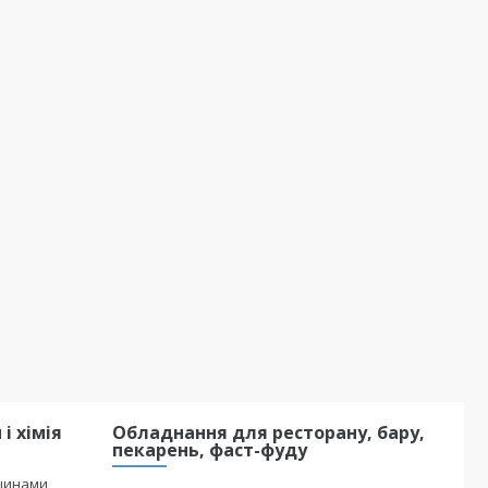
і хімія
Обладнання для ресторану, бару,
пекарень, фаст-фуду
шинами