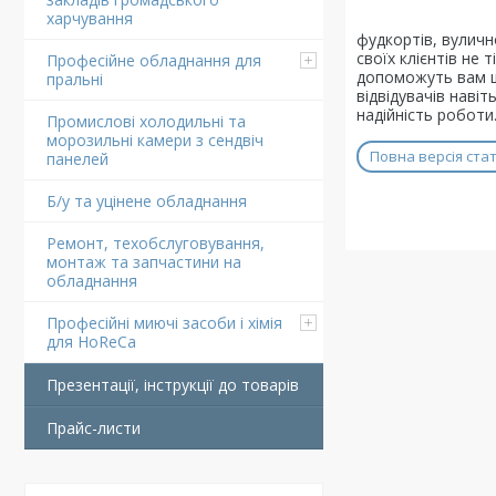
харчування
фудкортів, вулично
своїх клієнтів не 
Професійне обладнання для
допоможуть вам ш
пральні
відвідувачів навіт
надійність роботи
Промислові холодильні та
морозильні камери з сендвіч
Повна версія стат
панелей
Б/у та уцінене обладнання
Ремонт, техобслуговування,
монтаж та запчастини на
обладнання
Професійні миючі засоби і хімія
для HoReCa
Презентації, інструкції до товарів
Прайс-листи