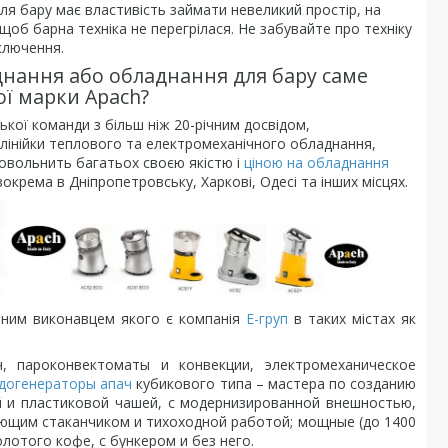
ля бару має властивість займати невеликий простір
,
на
 щоб барна техніка не перегрілася
.
Не забувайте про техніку
ключення.
днання або обладнання для бару саме
кої марки
Apach
?
ської команди з більш ніж 20-річним досвідом,
у лінійки теплового та електромеханічного обладнання,
довольнить багатьох своєю якістю і
ціною
на обладнання
окрема в Дніпропетровську, Харкові, Одесі та інших місцях.
йним виконавцем якого є компанія
Е-груп
в таких містах як
ароконвектоматы и конвекции, электромеханическое
догенераторы апач
кубикового типа – мастера по созданию
й и пластиковой чашей, с модернизированной внешностью,
ющим стаканчиком и тихоходной работой; мощные (до 1400
отого кофе, с бункером и без него.