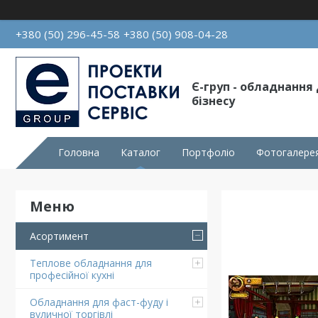
+380 (50) 296-45-58
+380 (50) 908-04-28
Є-груп - обладнання
бізнесу
Головна
Каталог
Портфоліо
Фотогалере
Асортимент
Теплове обладнання для
професійної кухні
Обладнання для фаст-фуду і
вуличної торгівлі