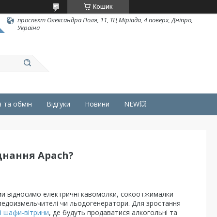
Кошик
проспект Олександра Поля, 11, ТЦ Міріада, 4 поверх, Дніпро,
Україна
 та обмін
Відгуки
Новини
NEW💥
днання Apach?
ми відносимо електричні кавомолки
, соко
отжималки
 ледоизмельчител
і чи льодогенератори
.
Для зростання
і
шафи-
вітрини
, де
будуть продаватися алкогольні та