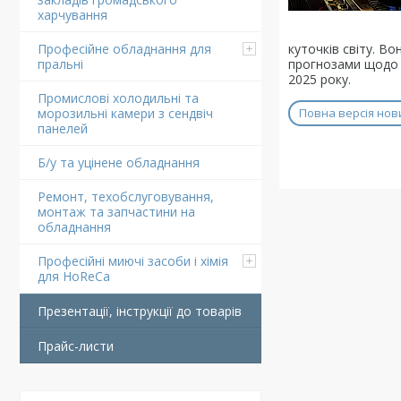
харчування
куточків світу. В
Професійне обладнання для
прогнозами щодо т
пральні
2025 року.
Промислові холодильні та
Повна версія нов
морозильні камери з сендвіч
панелей
Б/у та уцінене обладнання
Ремонт, техобслуговування,
монтаж та запчастини на
обладнання
Професійні миючі засоби і хімія
для HoReCa
Презентації, інструкції до товарів
Прайс-листи