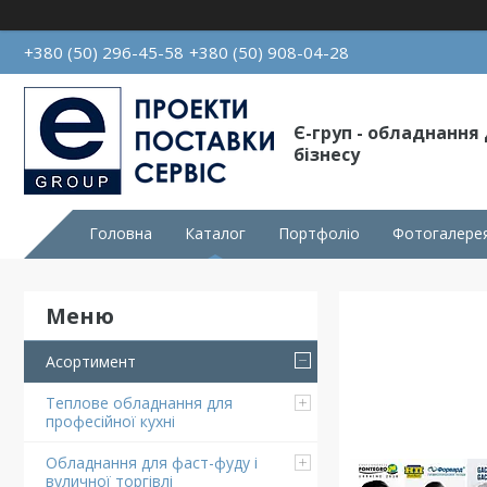
+380 (50) 296-45-58
+380 (50) 908-04-28
Є-груп - обладнання
бізнесу
Головна
Каталог
Портфоліо
Фотогалере
Асортимент
Теплове обладнання для
професійної кухні
Обладнання для фаст-фуду і
вуличної торгівлі