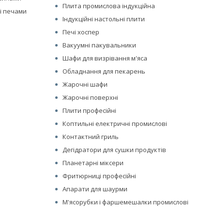
Плита промислова індукційна
і печами
Індукційні настольні плити
Печі хоспер
Вакуумні пакувальники
Шафи для визрівання м'яса
Обладнання для пекарень
Жарочні шафи
Жарочні поверхні
Плити професійні
Коптильні електричні промислові
Контактний гриль
Дегідратори для сушки продуктів
Планетарні міксери
Фритюрниці професійні
Апарати для шаурми
М'ясорубки і фаршемешалки промислові