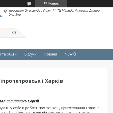
Кошик
проспект Олександра Поля, 11, ТЦ Міріада, 4 поверх, Дніпро,
Україна
 та обмін
Відгуки
Новини
NEW💥
іпропетровськ і Харків
 тел 0503009976 Сергій
вують у себе в роботі, про тонкощі приготування і власне
ачите 3 авторські страви від кожного шефа, а також