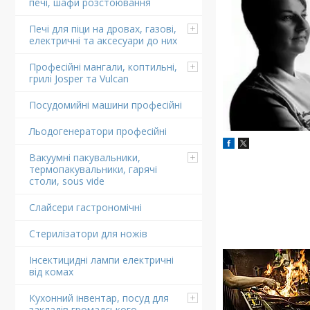
печі, шафи розстоювання
Печі для піци на дровах, газові,
електричні та аксесуари до них
Професійні мангали, коптильні,
грилі Josper та Vulcan
Посудомийні машини професійні
Льодогенератори професійні
Вакуумні пакувальники,
термопакувальники, гарячі
столи, sous vide
Слайсери гастрономічні
Стерилізатори для ножів
Інсектицидні лампи електричні
від комах
Кухонний інвентар, посуд для
закладів громадського