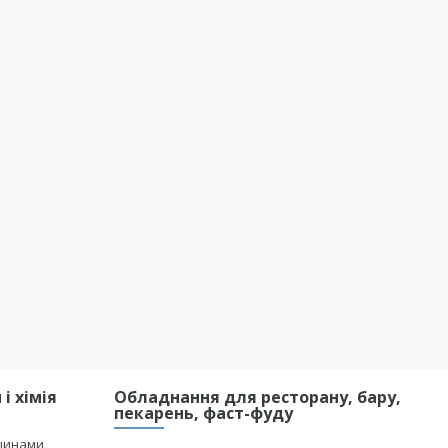
і хімія
Обладнання для ресторану, бару,
пекарень, фаст-фуду
шинами