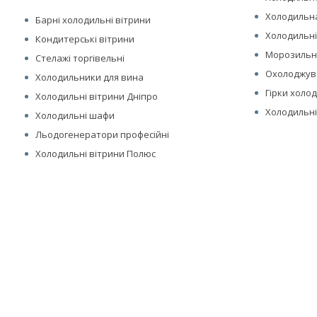
Холодильна
Барні холодильні вітрини
Холодильні
Кондитерські вітрини
Морозильні
Стелажі торгівельні
Охолоджув
Холодильники для вина
Гірки холо
Холодильні вітрини Дніпро
Холодильні
Холодильні шафи
Льодогенератори професійні
Холодильні вітрини Полюс