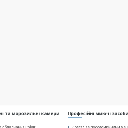
і та морозильні камери
Професійні миючі засоби 
 обладнання Polair
Догляд за посудомийними ма