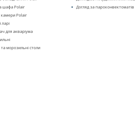
 шафа Polair
Догляд за пароконвектоматів 
 камери Polair
 ларі
ач для акваріума
дильні
 та морозильні столи