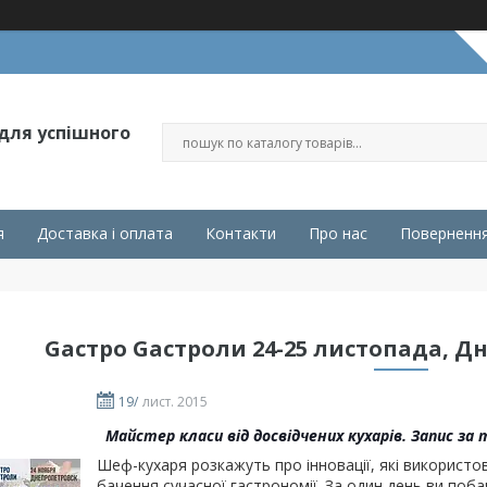
 для успішного
я
Доставка і оплата
Контакти
Про нас
Повернення
Gастро Gастроли 24-25 листопада, Дн
19/
лист. 2015
Майстер класи від досвідчених кухарів. Запис за
Шеф-кухаря розкажуть про інновації, які використо
бачення сучасної гастрономії. За один день ви поб