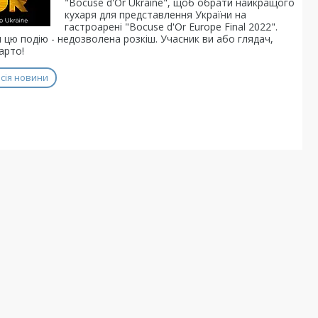
"Bocuse d'Or Ukraine", щоб обрати найкращого
кухаря для представлення України на
гастроарені "Bocuse d'Or Europe Final 2022".
 цю подію - недозволена розкіш. Учасник ви або глядач,
арто!
сія новини