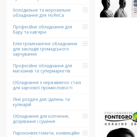
Холодильне та морозильне
обладнання для HoReCa
Професійне обладнання для
бару та кав'ярні
Електромеханічне обладнання
для закладів громадського
харчування
Професійне обладнання для
магазинів та супермаркетів
Обладнання з нержавіючої сталі
для харчової промисловості
Лінії роздачі для їдалень та
кулінарій
Обладнання для копчення,
дозрівання і сушіння
Пароконвектомати, конвекційні