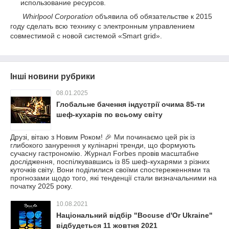
использование ресурсов.
Whirlpool Corporation
объявила об обязательстве к 2015
году сделать всю технику с электронным управлением
совместимой с новой системой «Smart grid».
Інші новини рубрики
08.01.2025
Глобальне бачення індустрії очима 85-ти
шеф-кухарів по всьому світу
Друзі, вітаю з Новим Роком! 🎉 Ми починаємо цей рік із
глибокого занурення у кулінарні тренди, що формують
сучасну гастрономію. Журнал Forbes провів масштабне
дослідження, поспілкувавшись із 85 шеф-кухарями з різних
куточків світу. Вони поділилися своїми спостереженнями та
прогнозами щодо того, які тенденції стали визначальними на
початку 2025 року.
10.08.2021
Національний відбір "Bocuse d'Or Ukraine"
відбудеться 11 жовтня 2021