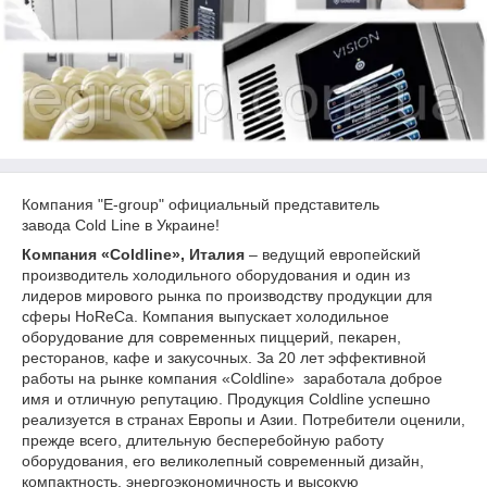
Компания "E-group" официальный представитель
завода Cold Line в Украине!
Компания «Coldline», Италия
– ведущий европейский
производитель холодильного оборудования и один из
лидеров мирового рынка по производству продукции для
сферы HoReCa. Компания выпускает холодильное
оборудование для современных пиццерий, пекарен,
ресторанов, кафе и закусочных. За 20 лет эффективной
работы на рынке компания «Coldline» заработала доброе
имя и отличную репутацию. Продукция Coldline успешно
реализуется в странах Европы и Азии. Потребители оценили,
прежде всего, длительную бесперебойную работу
оборудования, его великолепный современный дизайн,
компактность, энергоэкономичность и высокую