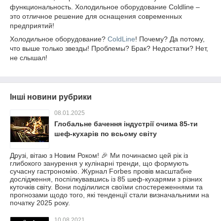
функциональность. Холодильное оборудование Coldline –
это отличное решение для оснащения современных
предприятий!
Холодильное оборудование?
ColdLine
! Почему? Да потому,
что выше только звезды! Проблемы? Брак? Недостатки? Нет,
не слышал!
Інші новини рубрики
08.01.2025
Глобальне бачення індустрії очима 85-ти
шеф-кухарів по всьому світу
Друзі, вітаю з Новим Роком! 🎉 Ми починаємо цей рік із
глибокого занурення у кулінарні тренди, що формують
сучасну гастрономію. Журнал Forbes провів масштабне
дослідження, поспілкувавшись із 85 шеф-кухарями з різних
куточків світу. Вони поділилися своїми спостереженнями та
прогнозами щодо того, які тенденції стали визначальними на
початку 2025 року.
10.08.2021