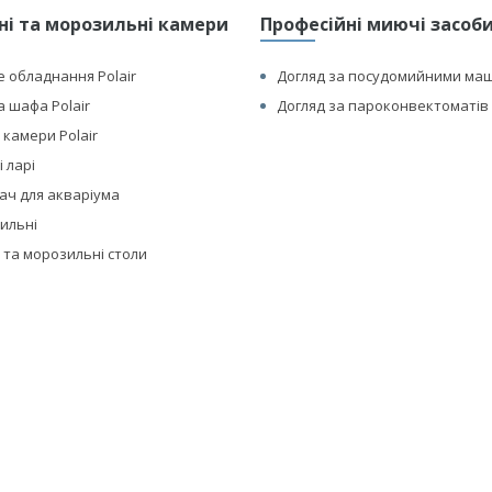
і та морозильні камери
Професійні миючі засоби 
 обладнання Polair
Догляд за посудомийними ма
 шафа Polair
Догляд за пароконвектоматів 
 камери Polair
 ларі
ач для акваріума
дильні
 та морозильні столи