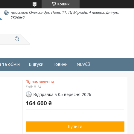
Кошик
проспект Олександра Поля, 11, ТЦ Міріада, 4 поверх, Дніпро,
Україна
 та обмін
Відгуки
Новини
NEW💥
Під замовлення
Код:
R-14
Відправка з 05 вересня 2026
164 600 ₴
Купити