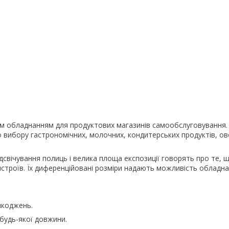
ним обладнанням для продуктових магазинів самообслуговування.
о вибору гастрономічних, молочних, кондитерських продуктів, ов
дсвічування полиць і велика площа експозиції говорять про те, 
строїв. Їх диференційовані розміри надають можливість обладн
шкоджень.
ї будь-якої довжини.