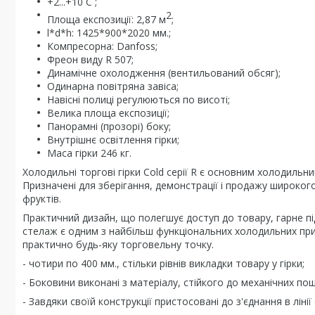
+2...+10 С ;
2
Площа експозиції: 2,87 м
;
l*d*h: 1425*900*2020 мм.;
Компресорна: Danfoss;
Фреон виду R 507;
Динамічне охолодження (вентильований обсяг);
Одинарна повітряна завіса;
Навісні полиці регулюються по висоті;
Велика площа експозиції;
Панорамні (прозорі) боку;
Внутрішнє освітлення гірки;
Маса гірки 246 кг.
Холодильні торгові гірки Сold серії R є основним холодиль
Призначені для зберігання, демонстрації і продажу широког
фруктів.
Практичний дизайн, що полегшує доступ до товару, гарне пі
стелаж є одним з найбільш функціональних холодильних при
практично будь-яку торговельну точку.
- чотири по 400 мм., стільки рівнів викладки товару у гірки;
- Боковини виконані з матеріалу, стійкого до механічних по
- Завдяки своїй конструкції пристосовані до з'єднання в ліні