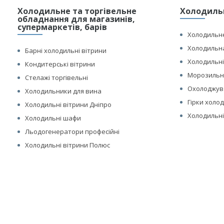
Холодильне та торгівельне
Холодильн
обладнання для магазинів,
супермаркетів, барів
Холодильне
Холодильна
Барні холодильні вітрини
Холодильні
Кондитерські вітрини
Морозильні
Стелажі торгівельні
Охолоджув
Холодильники для вина
Гірки холо
Холодильні вітрини Дніпро
Холодильні
Холодильні шафи
Льодогенератори професійні
Холодильні вітрини Полюс