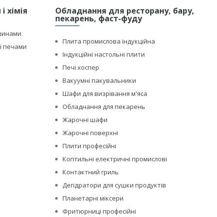
і хімія
Обладнання для ресторану, бару,
пекарень, фаст-фуду
шинами
Плита промислова індукційна
і печами
Індукційні настольні плити
Печі хоспер
Вакуумні пакувальники
Шафи для визрівання м'яса
Обладнання для пекарень
Жарочні шафи
Жарочні поверхні
Плити професійні
Коптильні електричні промислові
Контактний гриль
Дегідратори для сушки продуктів
Планетарні міксери
Фритюрниці професійні