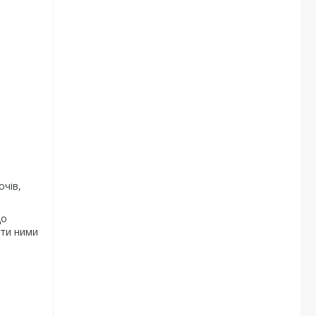
очів,
що
ати ними