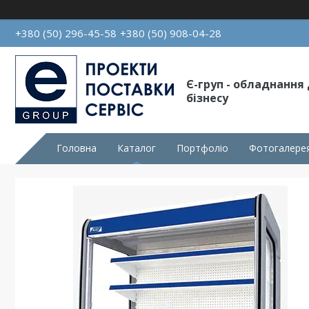
+380 (50) 296-45-58
+380 (50) 908-04-28
Є-груп - обладнання
бізнесу
Головна
Каталог
Портфоліо
Фотогалере