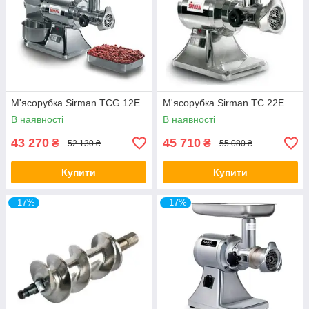
М'ясорубка Sirman TCG 12E
М'ясорубка Sirman ТС 22Е
В наявності
В наявності
43 270
45 710
₴
₴
52 130 ₴
55 080 ₴
Купити
Купити
–17%
–17%