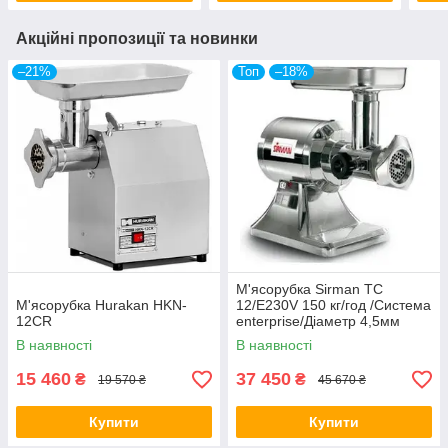
Акційні пропозиції та новинки
–21%
Топ
–18%
М'ясорубка Sirman ТС
М'ясорубка Hurakan HKN-
12/E230V 150 кг/год /Система
12CR
enterprise/Діаметр 4,5мм
В наявності
В наявності
15 460
37 450
₴
₴
19 570 ₴
45 670 ₴
Купити
Купити