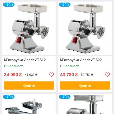
–17%
–17%
М'ясорубка Apach ATS12
М'ясорубка Apach ATS22
В наявності
В наявності
34 060
43 780
₴
₴
41 030 ₴
52 750 ₴
Купити
Купити
–17%
–17%