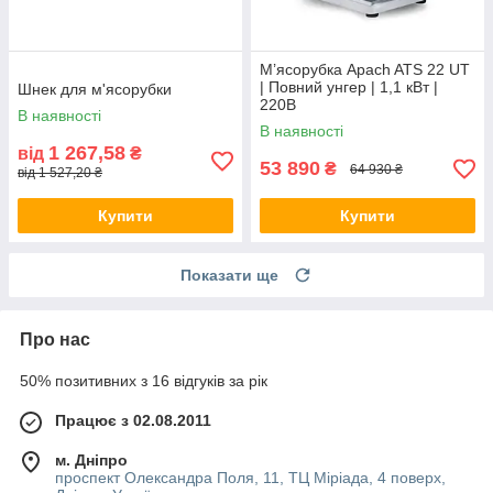
М’ясорубка Apach ATS 22 UT
| Повний унгер | 1,1 кВт |
Шнек для м'ясорубки
220В
В наявності
В наявності
1 267,58
від
₴
53 890
₴
64 930 ₴
від 1 527,20 ₴
Купити
Купити
Показати ще
Про нас
50% позитивних з 16 відгуків за рік
Працює з 02.08.2011
м. Дніпро
проспект Олександра Поля, 11, ТЦ Міріада, 4 поверх,