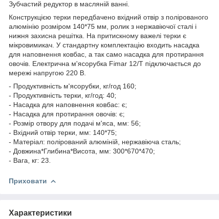
Зубчастий редуктор в масляній ванні.
Конструкцією терки передбачено вхідний отвір з полірованого
алюмінію розміром 140*75 мм, ролик з нержавіючої сталі і
нижня захисна решітка. На притискному важелі терки є
мікровимикач. У стандартну комплектацію входить насадка
для наповнення ковбас, а так само насадка для протирання
овочів. Електрична м'ясорубка Fimar 12/T підключається до
мережі напругою 220 В.
- Продуктивність м'ясорубки, кг/год 160;
- Продуктивність терки, кг/год: 40;
- Насадка для наповнення ковбас: є;
- Насадка для протирання овочів: є;
- Розмір отвору для подачі м'яса, мм: 56;
- Вхідний отвір терки, мм: 140*75;
- Матеріал: полірований алюміній, нержавіюча сталь;
- Довжина*Глибина*Висота, мм: 300*670*470;
- Вага, кг: 23.
Приховати
Характеристики