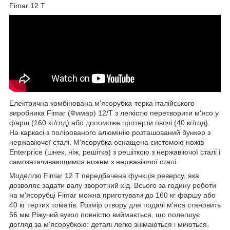
Fimar 12 T
Електрична комбінована м'ясорубка-терка італійського
виробника Fimar (Фимар) 12/T з легкістю перетворити м'ясо у
фарш (160 кг/год) або допоможе протерти овочі (40 кг/год).
На каркасі з полірованого алюмінію розташований бункер з
нержавіючої сталі. М'ясорубка оснащена системою ножів
Enterprice (шнек, ніж, решітка) з решіткою з нержавіючої сталі і
самозатачивающимся ножем з нержавіючої сталі.
Моделлю Fimar 12 T передбачена функція реверсу, яка
дозволяє задати валу зворотний хід. Всього за годину роботи
на м'ясорубці Fimar можна приготувати до 160 кг фаршу або
40 кг тертих томатів. Розмір отвору для подачі м'яса становить
56 мм Ріжучий вузол повністю виймається, що полегшує
догляд за м'ясорубкою: деталі легко знімаються і миються.