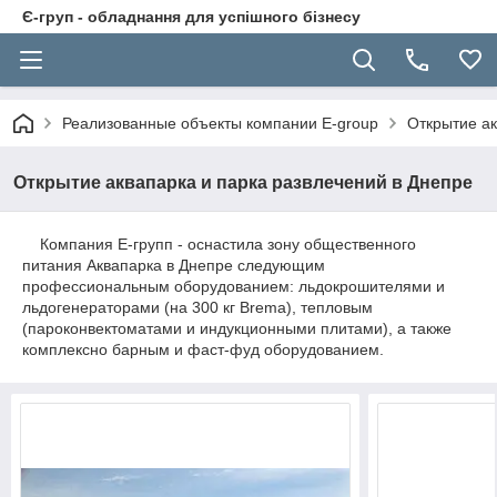
Є-груп - обладнання для успішного бізнесу
Реализованные объекты компании E-group
Открытие ак
Открытие аквапарка и парка развлечений в Днепре
Компания Е-групп - оснастила зону общественного
питания Аквапарка в Днепре следующим
профессиональным оборудованием: льдокрошителями и
льдогенераторами (на 300 кг Brema), тепловым
(пароконвектоматами и индукционными плитами), а также
комплексно барным и фаст-фуд оборудованием.