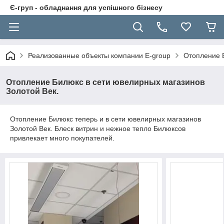
Є-груп - обладнання для успішного бізнесу
Реализованные объекты компании E-group
Отопление Б
Отопление Билюкс в сети ювелирных магазинов
Золотой Век.
Отопление Билюкс теперь и в сети ювелирных магазинов
Золотой Век. Блеск витрин и нежное тепло Билюксов
привлекает много покупателей.